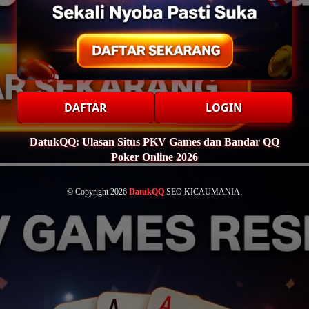
DAFTAR
LOGIN
DatukQQ: Ulasan Situs PKV Games dan Bandar QQ
Poker Online 2026
© Copyright 2026
DatukQQ
SEO KICAUMANIA.