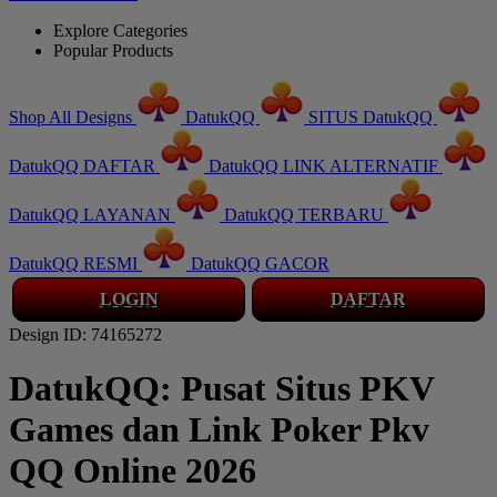
Explore Categories
Popular Products
Shop All Designs
DatukQQ
SITUS DatukQQ
DatukQQ DAFTAR
DatukQQ LINK ALTERNATIF
DatukQQ LAYANAN
DatukQQ TERBARU
DatukQQ RESMI
DatukQQ GACOR
LOGIN
DAFTAR
Design ID: 74165272
DatukQQ: Pusat Situs PKV
Games dan Link Poker Pkv
QQ Online 2026