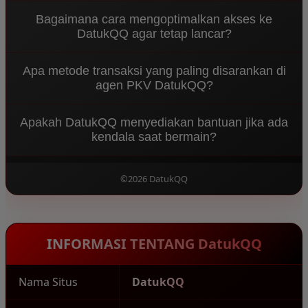
koneksi ke jalur terpendek. Ini meminimalisir ping
Benar sekali. Sebagai
situs pkv
resmi, kami
tinggi, memastikan kelancaran total saat Anda
Bagaimana cara mengoptimalkan akses ke
mengimplementasikan sistem deteksi otomatis
bermain
BandarQQ
maupun
DomainQQ
.
DatukQQ agar tetap lancar?
tingkat tinggi. Ini menjamin setiap putaran
DominoQQ
dan Bandar QQ berjalan murni Player
Pastikan Anda mengakses link alternatif resmi atau
vs Player, menjaga ekosistem tetap fair play.
Apa metode transaksi yang paling disarankan di
mengunduh aplikasi versi terbaru. Kosongkan
agen PKV DatukQQ?
cache perangkat Anda secara berkala agar
teknologi
server anti lag
bekerja maksimal untuk
Untuk menunjang kecepatan deposit dan withdraw
pengalaman bermain
BandarQQ
yang tanpa batas.
Apakah DatukQQ menyediakan bantuan jika ada
di
situs pkv
kami, sangat disarankan
kendala saat bermain?
menggunakan QRIS atau E-wallet (Dana/OVO).
Sistem otomatis DatukQQ akan memproses saldo
Tentu. Sebagai
Agen PKV DominoQQ & Bandar QQ
Anda dalam hitungan detik, sehingga Anda bisa
Terpercaya 2026
, tim Customer Service profesional
©2026 DatukQQ
langsung fokus ke meja
DomainQQ
.
kami siaga 24 jam nonstop via LiveChat untuk
memberikan solusi instan terkait pendaftaran,
login, atau hambatan teknis lainnya di ekosistem
PKV.
INFORMASI TENTANG DatukQQ
Nama Situs
DatukQQ