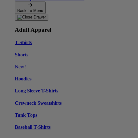
Back To Menu
Adult Apparel
T-Shirts
Shorts
New!
Hoodies
Long Sleeve T-Shirts
Crewneck Sweatshirts
Tank Tops
Baseball T-Shirts