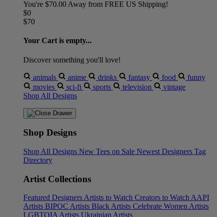
You're
$70.00
Away from
FREE US Shipping!
$0
$70
Your Cart is empty...
Discover something you'll love!
animals
anime
drinks
fantasy
food
funny
movies
sci-fi
sports
television
vintage
Shop All Designs
Shop Designs
Shop All Designs
New Tees on Sale
Newest Designers
Tag
Directory
Artist Collections
Featured Designers
Artists to Watch
Creators to Watch
AAPI
Artists
BIPOC Artists
Black Artists
Celebrate Women Artists
LGBTQIA Artists
Ukrainian Artists