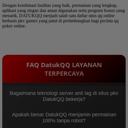
Dengan kombinasi fasilitas yang baik, permainan yang lengkap,
aplikasi yang ringan dan aman digunakan serta program bonus yang
menarik, DATUKQQ menjadi salah satu daftar situs qq online
berbasis pkv games yang patut di pertimbangkan bagi pecinta qq
poker online.
FAQ DatukQQ LAYANAN
TERPERCAYA
Bagaimana teknologi server anti lag di situs pkv
DatukQQ bekerja?
Sebagai
Agen PKV DominoQQ & Bandar QQ
Apakah benar DatukQQ menjamin permainan
Terpercaya 2026
, DatukQQ menggunakan sistem
100% tanpa robot?
Multi-Node Server terbaru yang mengarahkan