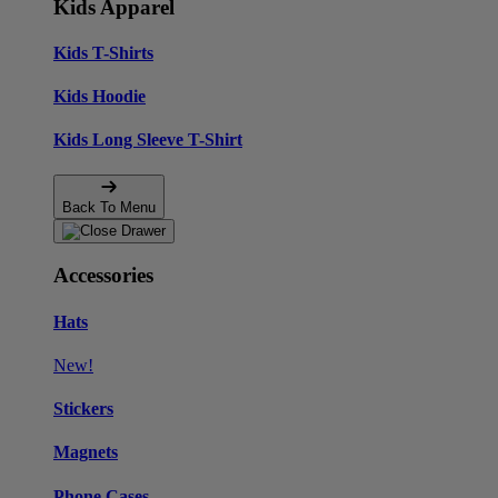
Kids Apparel
Kids T-Shirts
Kids Hoodie
Kids Long Sleeve T-Shirt
Back To Menu
Accessories
Hats
New!
Stickers
Magnets
Phone Cases