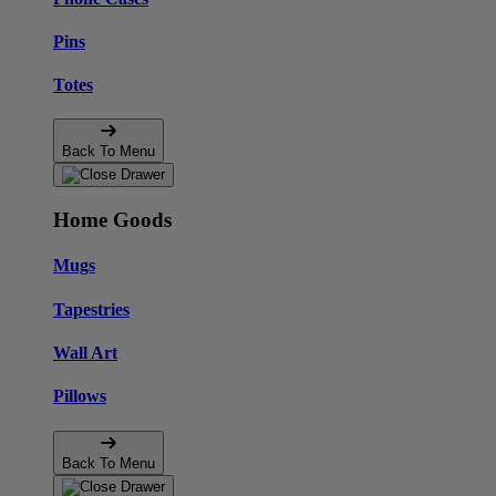
Pins
Totes
Back To Menu
Home Goods
Mugs
Tapestries
Wall Art
Pillows
Back To Menu