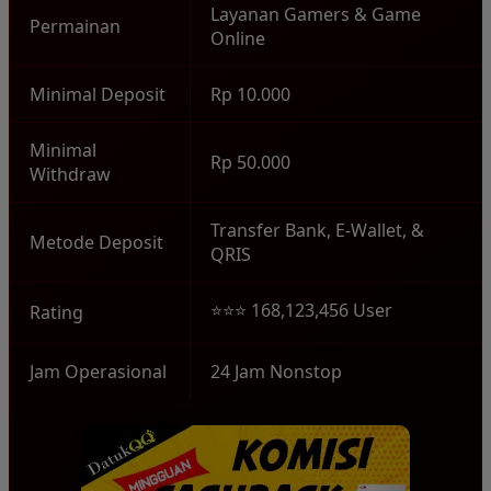
Layanan Gamers & Game
Permainan
Online
Minimal Deposit
Rp 10.000
Minimal
Rp 50.000
Withdraw
Transfer Bank, E-Wallet, &
Metode Deposit
QRIS
⭐⭐⭐ 168,123,456 User
Rating
Jam Operasional
24 Jam Nonstop