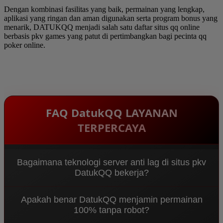
Dengan kombinasi fasilitas yang baik, permainan yang lengkap,
aplikasi yang ringan dan aman digunakan serta program bonus yang
menarik, DATUKQQ menjadi salah satu daftar situs qq online
berbasis pkv games yang patut di pertimbangkan bagi pecinta qq
poker online.
FAQ DatukQQ LAYANAN
TERPERCAYA
Bagaimana teknologi server anti lag di situs pkv
DatukQQ bekerja?
Sebagai
Agen PKV DominoQQ & Bandar QQ
Apakah benar DatukQQ menjamin permainan
Terpercaya 2026
, DatukQQ menggunakan sistem
100% tanpa robot?
Multi-Node Server terbaru yang mengarahkan