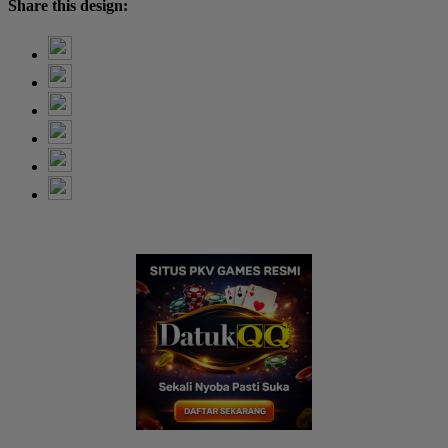
Share this design: