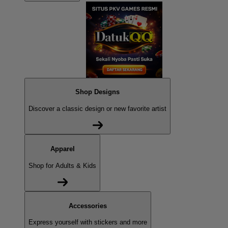
Shop Designs
Discover a classic design or new favorite artist
Apparel
Shop for Adults & Kids
Accessories
Express yourself with stickers and more