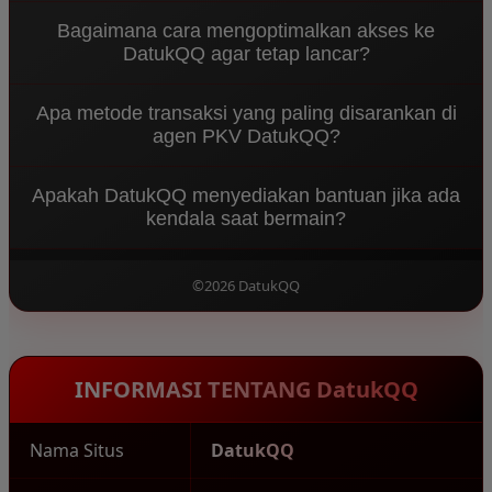
koneksi ke jalur terpendek. Ini meminimalisir ping
Benar sekali. Sebagai
situs pkv
resmi, kami
tinggi, memastikan kelancaran total saat Anda
Bagaimana cara mengoptimalkan akses ke
mengimplementasikan sistem deteksi otomatis
bermain
BandarQQ
maupun
DomainQQ
.
DatukQQ agar tetap lancar?
tingkat tinggi. Ini menjamin setiap putaran
DominoQQ
dan Bandar QQ berjalan murni Player
Pastikan Anda mengakses link alternatif resmi atau
vs Player, menjaga ekosistem tetap fair play.
Apa metode transaksi yang paling disarankan di
mengunduh aplikasi versi terbaru. Kosongkan
agen PKV DatukQQ?
cache perangkat Anda secara berkala agar
teknologi
server anti lag
bekerja maksimal untuk
Untuk menunjang kecepatan deposit dan withdraw
pengalaman bermain
BandarQQ
yang tanpa batas.
Apakah DatukQQ menyediakan bantuan jika ada
di
situs pkv
kami, sangat disarankan
kendala saat bermain?
menggunakan QRIS atau E-wallet (Dana/OVO).
Sistem otomatis DatukQQ akan memproses saldo
Tentu. Sebagai
Agen PKV DominoQQ & Bandar QQ
Anda dalam hitungan detik, sehingga Anda bisa
Terpercaya 2026
, tim Customer Service profesional
©2026 DatukQQ
langsung fokus ke meja
DomainQQ
.
kami siaga 24 jam nonstop via LiveChat untuk
memberikan solusi instan terkait pendaftaran,
login, atau hambatan teknis lainnya di ekosistem
PKV.
INFORMASI TENTANG DatukQQ
Nama Situs
DatukQQ