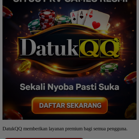
DatukQQ memberikan layanan premium bagi semua pengguna.