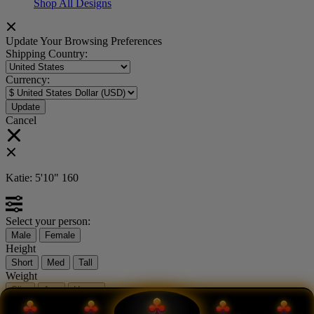
Shop All Designs
Update Your Browsing Preferences
Shipping Country:
Currency:
Cancel
Katie:
5'10"
160
Select your person:
Male
Female
Height
Short
Med
Tall
Weight
Slim
Avg
Heavy
View Size Chart