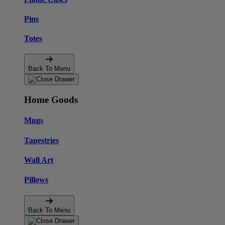
Pins
Totes
Back To Menu
Home Goods
Mugs
Tapestries
Wall Art
Pillows
Back To Menu