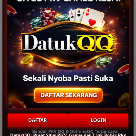
Suli_Bontot (Bali)
SB
“Sangat suka sama layanan pelanggan
situs pkv
ini. Sebagai penggemar
BandarQQ
dan
DomainQQ
lovers, saya
puas main di DatukQQ hingga saat ini.”
Nagita_Srey (Palembang)
NS
“Baru kali ini nemu yang pas, DatukQQ
memberikan bukti
meja hoki
paling gacor.
Main DominoQQ di mobile android sangat
lancar tanpa hambatan, bikin nyaman.”
Dedi_Egi (Bandung)
DAFTAR
LOGIN
DE
“Pantesan DatukQQ disebut sebagai
Bandar PKV QQ & DominoQQ Terpercaya
DatukQQ: Pusat Situs PKV Games dan Link Poker Pkv