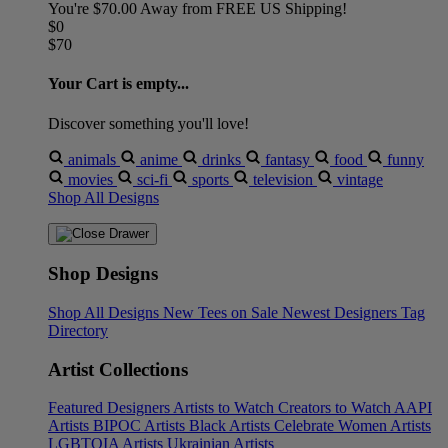
You're
$70.00
Away from
FREE US Shipping!
$0
$70
Your Cart is empty...
Discover something you'll love!
animals
anime
drinks
fantasy
food
funny
movies
sci-fi
sports
television
vintage
Shop All Designs
Shop Designs
Shop All Designs
New Tees on Sale
Newest Designers
Tag
Directory
Artist Collections
Featured Designers
Artists to Watch
Creators to Watch
AAPI
Artists
BIPOC Artists
Black Artists
Celebrate Women Artists
LGBTQIA Artists
Ukrainian Artists