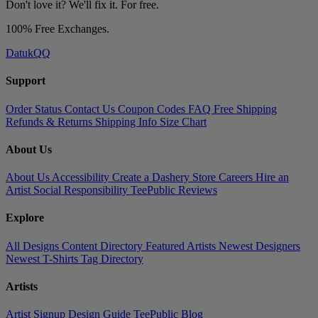
Don't love it? We'll fix it. For free.
100% Free Exchanges.
DatukQQ
Support
Order Status
Contact Us
Coupon Codes
FAQ
Free Shipping
Refunds & Returns
Shipping Info
Size Chart
About Us
About Us
Accessibility
Create a Dashery Store
Careers
Hire an
Artist
Social Responsibility
TeePublic Reviews
Explore
All Designs
Content Directory
Featured Artists
Newest Designers
Newest T-Shirts
Tag Directory
Artists
Artist Signup
Design Guide
TeePublic Blog