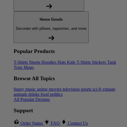
Home Goods
Decorate with pillows, tapestries, and more
Popular Products
T-Shirts
Shorts
Hoodies
Hats
Kids T-Shirts
Stickers
Tank
Tops
Mugs
Browse All Topics
funny
music
anime
movies
television
sports
sci-fi
vintage
animals
drinks
food
politics
All Popular Designs
Support
Order Status
FAQ
Contact Us