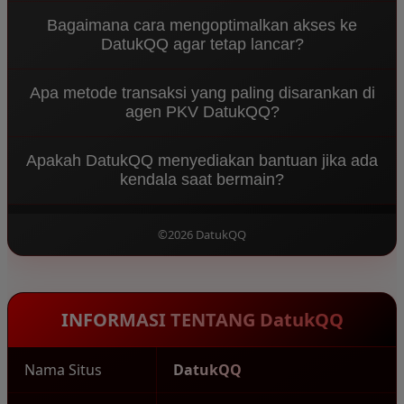
koneksi ke jalur terpendek. Ini meminimalisir ping
Benar sekali. Sebagai
situs pkv
resmi, kami
tinggi, memastikan kelancaran total saat Anda
Bagaimana cara mengoptimalkan akses ke
mengimplementasikan sistem deteksi otomatis
bermain
BandarQQ
maupun
DomainQQ
.
DatukQQ agar tetap lancar?
tingkat tinggi. Ini menjamin setiap putaran
DominoQQ
dan Bandar QQ berjalan murni Player
Pastikan Anda mengakses link alternatif resmi atau
vs Player, menjaga ekosistem tetap fair play.
Apa metode transaksi yang paling disarankan di
mengunduh aplikasi versi terbaru. Kosongkan
agen PKV DatukQQ?
cache perangkat Anda secara berkala agar
teknologi
server anti lag
bekerja maksimal untuk
Untuk menunjang kecepatan deposit dan withdraw
pengalaman bermain
BandarQQ
yang tanpa batas.
Apakah DatukQQ menyediakan bantuan jika ada
di
situs pkv
kami, sangat disarankan
kendala saat bermain?
menggunakan QRIS atau E-wallet (Dana/OVO).
Sistem otomatis DatukQQ akan memproses saldo
Tentu. Sebagai
Agen PKV DominoQQ & Bandar QQ
Anda dalam hitungan detik, sehingga Anda bisa
Terpercaya 2026
, tim Customer Service profesional
©2026 DatukQQ
langsung fokus ke meja
DomainQQ
.
kami siaga 24 jam nonstop via LiveChat untuk
memberikan solusi instan terkait pendaftaran,
login, atau hambatan teknis lainnya di ekosistem
PKV.
INFORMASI TENTANG DatukQQ
Nama Situs
DatukQQ