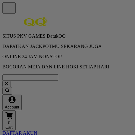
SITUS PKV GAMES DatukQQ
DAPATKAN JACKPOTMU SEKARANG JUGA
ONLINE 24 JAM NONSTOP
BOCORAN MEJA DAN LINE HOKI SETIAP HARI
Account
0
Cart
DAFTAR AKUN