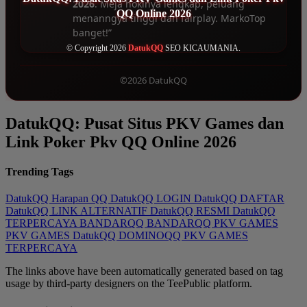
2026
. Meja hokinya lengkap, peluang
QQ Online 2026
menanngya tinggi dan fairplay. MarkoTop
banget!”
© Copyright 2026
DatukQQ
SEO KICAUMANIA.
©2026 DatukQQ
DatukQQ: Pusat Situs PKV Games dan
Link Poker Pkv QQ Online 2026
Trending Tags
DatukQQ
Harapan QQ
DatukQQ LOGIN
DatukQQ DAFTAR
DatukQQ LINK ALTERNATIF
DatukQQ RESMI
DatukQQ
TERPERCAYA
BANDARQQ
BANDARQQ
PKV GAMES
PKV GAMES DatukQQ
DOMINOQQ
PKV GAMES
TERPERCAYA
The links above have been automatically generated based on tag
usage by third-party designers on the TeePublic platform.