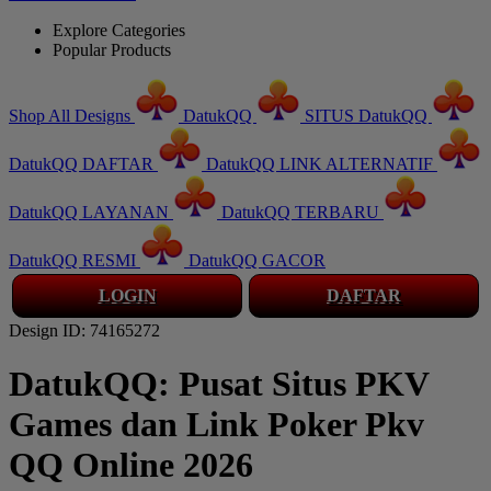
Explore Categories
Popular Products
Shop All Designs
DatukQQ
SITUS DatukQQ
DatukQQ DAFTAR
DatukQQ LINK ALTERNATIF
DatukQQ LAYANAN
DatukQQ TERBARU
DatukQQ RESMI
DatukQQ GACOR
LOGIN
DAFTAR
Design ID: 74165272
DatukQQ: Pusat Situs PKV
Games dan Link Poker Pkv
QQ Online 2026