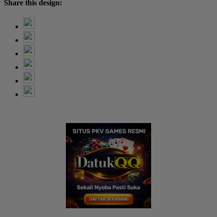
Share this design: