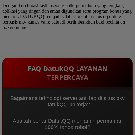
Dengan kombinasi fasilitas yang baik, permainan yang lengkap,
aplikasi yang ringan dan aman digunakan serta program bonus yang
menarik, DATUKQQ menjadi salah satu daftar situs qq online
berbasis pkv games yang patut di pertimbangkan bagi pecinta qq
poker online.
FAQ DatukQQ LAYANAN
TERPERCAYA
Bagaimana teknologi server anti lag di situs pkv
DatukQQ bekerja?
Sebagai
Agen PKV DominoQQ & Bandar QQ
Apakah benar DatukQQ menjamin permainan
Terpercaya 2026
, DatukQQ menggunakan sistem
100% tanpa robot?
Multi-Node Server terbaru yang mengarahkan