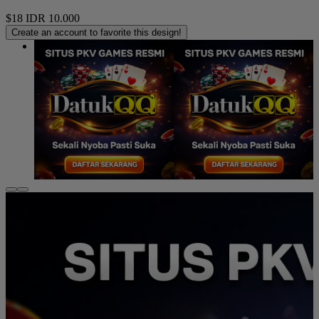
$18
IDR 10.000
Create an account to favorite this design!