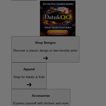
Shop Designs
Discover a classic design or new favorite artist
Apparel
Shop for Adults & Kids
Accessories
Express yourself with stickers and more