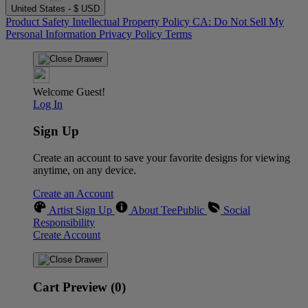
United States - $ USD
Product Safety
Intellectual Property Policy
CA: Do Not Sell My
Personal Information
Privacy Policy
Terms
Welcome Guest!
Log In
Sign Up
Create an account to save your favorite designs for viewing
anytime, on any device.
Create an Account
Artist Sign Up
About TeePublic
Social
Responsibility
Create Account
Cart Preview (0)