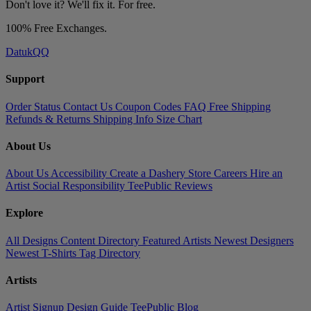
Don't love it? We'll fix it. For free.
100% Free Exchanges.
DatukQQ
Support
Order Status
Contact Us
Coupon Codes
FAQ
Free Shipping
Refunds & Returns
Shipping Info
Size Chart
About Us
About Us
Accessibility
Create a Dashery Store
Careers
Hire an
Artist
Social Responsibility
TeePublic Reviews
Explore
All Designs
Content Directory
Featured Artists
Newest Designers
Newest T-Shirts
Tag Directory
Artists
Artist Signup
Design Guide
TeePublic Blog