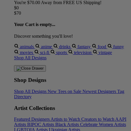
You're
$70.00
Away from
FREE US Shipping!
$0
$70
Your Cart is empty...
Discover something you'll love!
animals
anime
drinks
fantasy
food
funny
movies
sci-fi
sports
television
vintage
Shop All Designs
Shop Designs
Shop All Designs
New Tees on Sale
Newest Designers
Tag
Directory
Artist Collections
Featured Designers
Artists to Watch
Creators to Watch
AAPI
Artists
BIPOC Artists
Black Artists
Celebrate Women Artists
LGBTQIA Artists
Ukrainian Artists