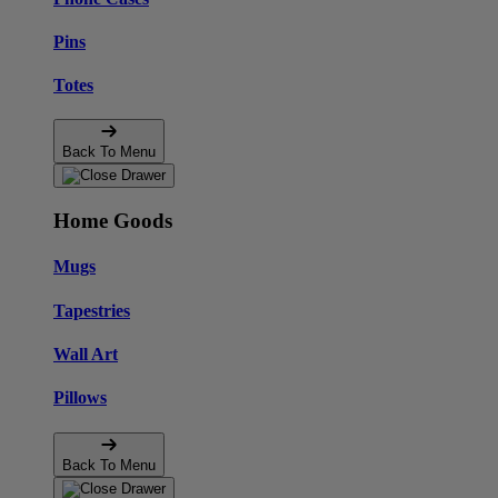
Pins
Totes
Back To Menu
Home Goods
Mugs
Tapestries
Wall Art
Pillows
Back To Menu