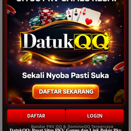
Suli_Bontot (Bali)
SB
“Sangat suka sama layanan pelanggan
situs pkv
ini. Sebagai penggemar
BandarQQ
dan
DomainQQ
lovers, saya
puas main di DatukQQ hingga saat ini.”
Nagita_Srey (Palembang)
NS
“Baru kali ini nemu yang pas, DatukQQ
memberikan bukti
meja hoki
paling gacor.
Main DominoQQ di mobile android sangat
lancar tanpa hambatan, bikin nyaman.”
Dedi_Egi (Bandung)
DAFTAR
LOGIN
DE
“Pantesan DatukQQ disebut sebagai
Bandar PKV QQ & DominoQQ Terpercaya
DatukQQ: Pusat Situs PKV Games dan Link Poker Pkv