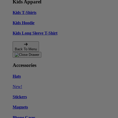
Kids Apparel
Kids T-Shirts
Kids Hoodie
Kids Long Sleeve T-Shirt
Back To Menu
Accessories
Hats
New!
Stickers
Magnets
Phone Cases