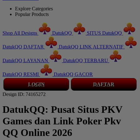
Explore Categories
Popular Products
Shop All Designs
DatukQQ
SITUS DatukQQ
DatukQQ DAFTAR
DatukQQ LINK ALTERNATIF
DatukQQ LAYANAN
DatukQQ TERBARU
DatukQQ RESMI
DatukQQ GACOR
LOGIN
DAFTAR
Design ID: 74165272
DatukQQ: Pusat Situs PKV
Games dan Link Poker Pkv
QQ Online 2026