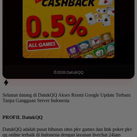
©2026 DatukQQ
Selamat datang di DatukQQ Akses Resmi Google Update Terbaru
Tanpa Gangguan Server Indonesia
PROFIL DatukQQ
DatukQQ adalah pusat hiburan situs pkv games dan link poker pkv
qq online terbaik di Indonesia dengan layanan livechat 24jam