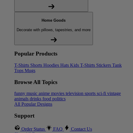
Home Goods
Decorate with pillows, tapestries, and more
Popular Products
T-Shirts
Shorts
Hoodies
Hats
Kids T-Shirts
Stickers
Tank
Tops
Mugs
Browse All Topics
funny
music
anime
movies
television
sports
sci-fi
vintage
animals
drinks
food
politics
All Popular Designs
Support
Order Status
FAQ
Contact Us