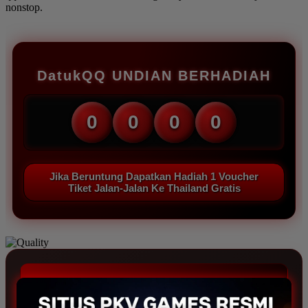
nonstop.
DatukQQ UNDIAN BERHADIAH
0
0
0
0
Jika Beruntung Dapatkan Hadiah 1 Voucher
Tiket Jalan-Jalan Ke Thailand Gratis
REVIEW MEMBERSHIP DatukQQ