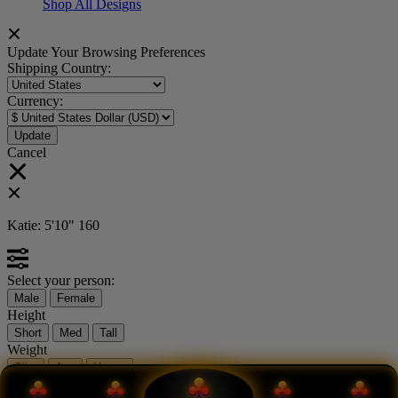
Shop All Designs
Update Your Browsing Preferences
Shipping Country:
Currency:
Cancel
Katie:
5'10"
160
Select your person:
Male
Female
Height
Short
Med
Tall
Weight
Slim
Avg
Heavy
View Size Chart