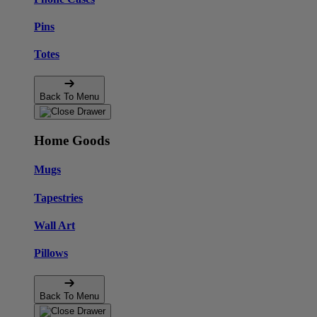
Pins
Totes
Back To Menu
Home Goods
Mugs
Tapestries
Wall Art
Pillows
Back To Menu