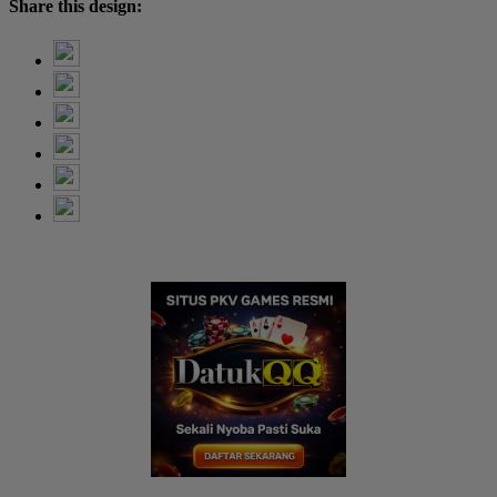
Share this design: