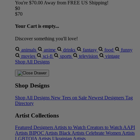
You're
$70.00
Away from
FREE US Shipping!
$0
$70
Your Cart is empty...
Discover something you'll love!
animals
anime
drinks
fantasy
food
funny
movies
sci-fi
sports
television
vintage
Shop All Designs
Shop Designs
Shop All Designs
New Tees on Sale
Newest Designers
Tag
Directory
Artist Collections
Featured Designers
Artists to Watch
Creators to Watch
AAPI
Artists
BIPOC Artists
Black Artists
Celebrate Women Artists
LGBTQIA Artists
Ukrainian Artists