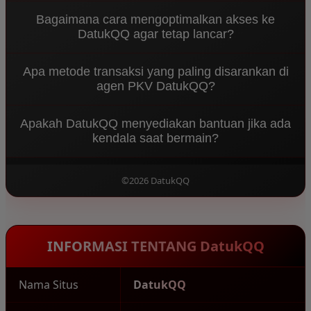
koneksi ke jalur terpendek. Ini meminimalisir ping
Benar sekali. Sebagai
situs pkv
resmi, kami
tinggi, memastikan kelancaran total saat Anda
Bagaimana cara mengoptimalkan akses ke
mengimplementasikan sistem deteksi otomatis
bermain
BandarQQ
maupun
DomainQQ
.
DatukQQ agar tetap lancar?
tingkat tinggi. Ini menjamin setiap putaran
DominoQQ
dan Bandar QQ berjalan murni Player
Pastikan Anda mengakses link alternatif resmi atau
vs Player, menjaga ekosistem tetap fair play.
Apa metode transaksi yang paling disarankan di
mengunduh aplikasi versi terbaru. Kosongkan
agen PKV DatukQQ?
cache perangkat Anda secara berkala agar
teknologi
server anti lag
bekerja maksimal untuk
Untuk menunjang kecepatan deposit dan withdraw
pengalaman bermain
BandarQQ
yang tanpa batas.
Apakah DatukQQ menyediakan bantuan jika ada
di
situs pkv
kami, sangat disarankan
kendala saat bermain?
menggunakan QRIS atau E-wallet (Dana/OVO).
Sistem otomatis DatukQQ akan memproses saldo
Tentu. Sebagai
Agen PKV DominoQQ & Bandar QQ
Anda dalam hitungan detik, sehingga Anda bisa
Terpercaya 2026
, tim Customer Service profesional
©2026 DatukQQ
langsung fokus ke meja
DomainQQ
.
kami siaga 24 jam nonstop via LiveChat untuk
memberikan solusi instan terkait pendaftaran,
login, atau hambatan teknis lainnya di ekosistem
PKV.
INFORMASI TENTANG DatukQQ
Nama Situs
DatukQQ