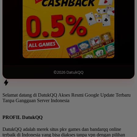
©2026 DatukQQ
Selamat datang di DatukQQ Akses Resmi Google Update Terbaru
Tanpa Gangguan Server Indonesia
PROFIL DatukQQ
DatukQQ adalah merek situs pkv games dan bandarqq online
terbaik di Indonesia yang bisa diakses tanpa vpn dengan pilihan