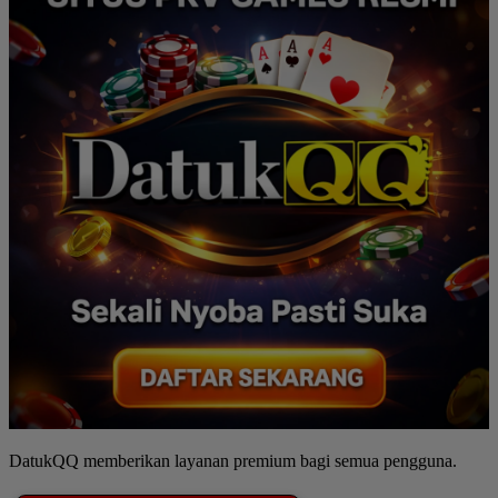
DatukQQ memberikan layanan premium bagi semua pengguna.