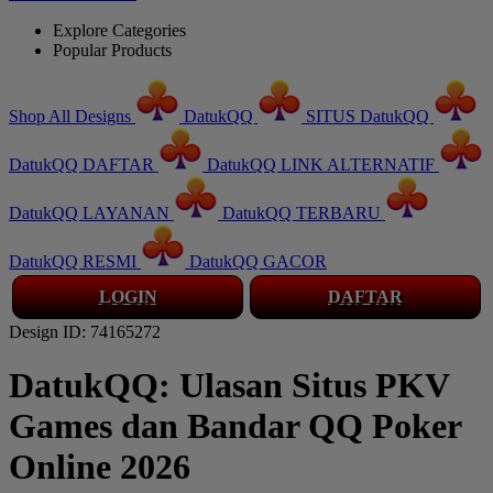
Explore Categories
Popular Products
Shop All Designs
DatukQQ
SITUS DatukQQ
DatukQQ DAFTAR
DatukQQ LINK ALTERNATIF
DatukQQ LAYANAN
DatukQQ TERBARU
DatukQQ RESMI
DatukQQ GACOR
LOGIN
DAFTAR
Design ID: 74165272
DatukQQ: Ulasan Situs PKV
Games dan Bandar QQ Poker
Online 2026