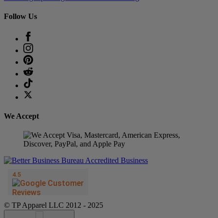
Follow Us
We Accept
© TP Apparel LLC 2012 - 2025