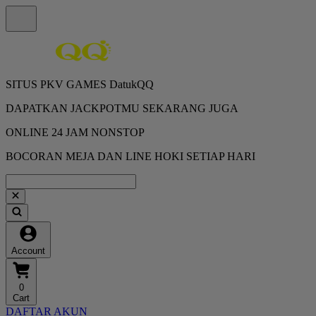
SITUS PKV GAMES DatukQQ
DAPATKAN JACKPOTMU SEKARANG JUGA
ONLINE 24 JAM NONSTOP
BOCORAN MEJA DAN LINE HOKI SETIAP HARI
Account
0
Cart
DAFTAR AKUN