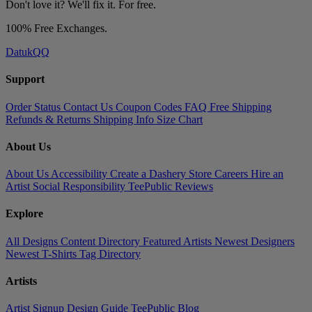
Don't love it? We'll fix it. For free.
100% Free Exchanges.
DatukQQ
Support
Order Status
Contact Us
Coupon Codes
FAQ
Free Shipping
Refunds & Returns
Shipping Info
Size Chart
About Us
About Us
Accessibility
Create a Dashery Store
Careers
Hire an
Artist
Social Responsibility
TeePublic Reviews
Explore
All Designs
Content Directory
Featured Artists
Newest Designers
Newest T-Shirts
Tag Directory
Artists
Artist Signup
Design Guide
TeePublic Blog