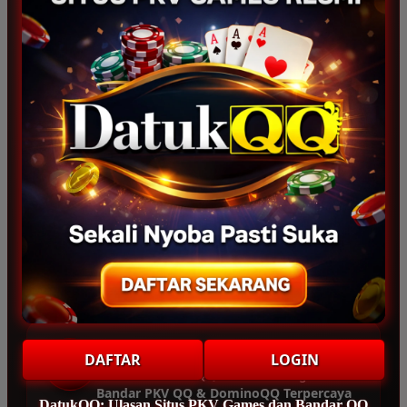
Suli_Bontot (Bali)
SB
“Sangat suka sama layanan pelanggan
situs pkv
ini. Sebagai penggemar
BandarQQ
dan
DomainQQ
lovers, saya
puas main di DatukQQ hingga saat ini.”
Nagita_Srey (Palembang)
NS
“Baru kali ini nemu yang pas, DatukQQ
memberikan bukti
meja hoki
paling gacor.
Main DominoQQ di mobile android sangat
lancar tanpa hambatan, bikin nyaman.”
Dedi_Egi (Bandung)
DAFTAR
LOGIN
DE
“Pantesan DatukQQ disebut sebagai
Bandar PKV QQ & DominoQQ Terpercaya
DatukQQ: Ulasan Situs PKV Games dan Bandar QQ