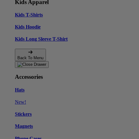
Kids Apparel
Kids T-Shirts
Kids Hoodie
Kids Long Sleeve T-Shirt
Back To Menu
Accessories
Hats
New!
Stickers
Magnets
Phone Cases