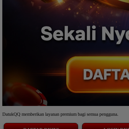
DatukQQ memberikan layanan premium bagi semua pengguna.