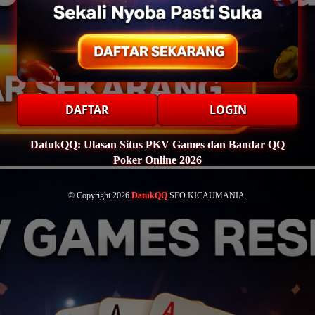
DAFTAR
LOGIN
DatukQQ: Ulasan Situs PKV Games dan Bandar QQ
Poker Online 2026
© Copyright 2026
DatukQQ
SEO KICAUMANIA.