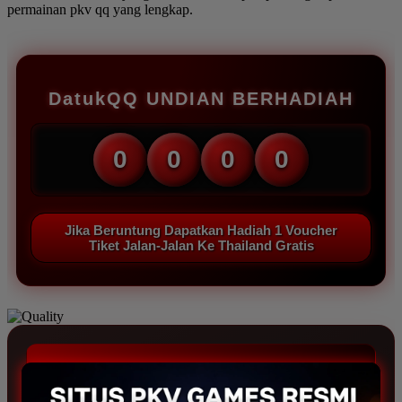
permainan pkv qq yang lengkap.
DatukQQ UNDIAN BERHADIAH
0
0
0
0
Jika Beruntung Dapatkan Hadiah 1 Voucher
Tiket Jalan-Jalan Ke Thailand Gratis
REVIEW MEMBERSHIP DatukQQ