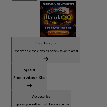
Shop Designs
Discover a classic design or new favorite artist
Apparel
Shop for Adults & Kids
Accessories
Express yourself with stickers and more