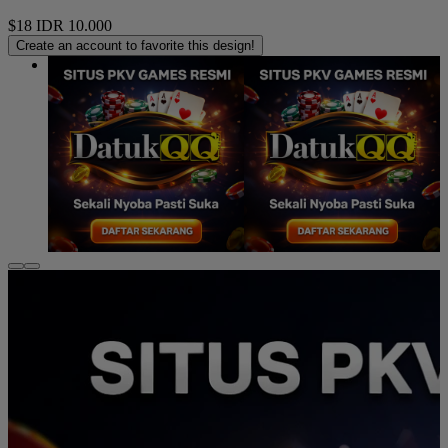
$18
IDR 10.000
Create an account to favorite this design!