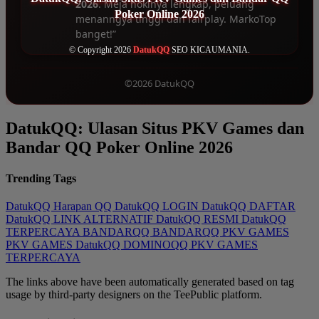
2026
. Meja hokinya lengkap, peluang
Poker Online 2026
menanngya tinggi dan fairplay. MarkoTop
banget!”
© Copyright 2026
DatukQQ
SEO KICAUMANIA.
©2026 DatukQQ
DatukQQ: Ulasan Situs PKV Games dan
Bandar QQ Poker Online 2026
Trending Tags
DatukQQ
Harapan QQ
DatukQQ LOGIN
DatukQQ DAFTAR
DatukQQ LINK ALTERNATIF
DatukQQ RESMI
DatukQQ
TERPERCAYA
BANDARQQ
BANDARQQ
PKV GAMES
PKV GAMES DatukQQ
DOMINOQQ
PKV GAMES
TERPERCAYA
The links above have been automatically generated based on tag
usage by third-party designers on the TeePublic platform.