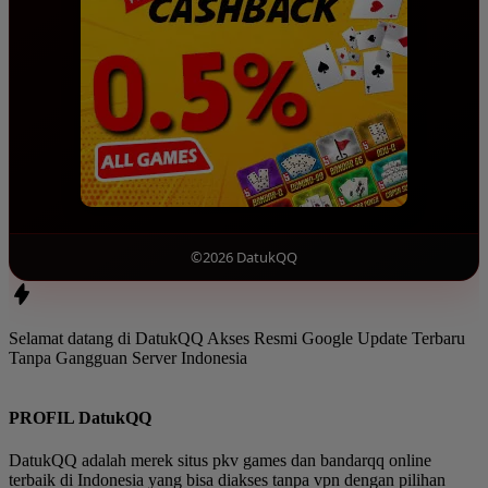
©2026 DatukQQ
Selamat datang di DatukQQ Akses Resmi Google Update Terbaru
Tanpa Gangguan Server Indonesia
PROFIL DatukQQ
DatukQQ adalah merek situs pkv games dan bandarqq online
terbaik di Indonesia yang bisa diakses tanpa vpn dengan pilihan