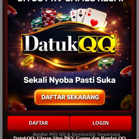
Suli_Bontot (Bali)
SB
“Sangat suka sama layanan pelanggan
situs pkv
ini. Sebagai penggemar
BandarQQ
dan
DomainQQ
lovers, saya
puas main di DatukQQ hingga saat ini.”
Nagita_Srey (Palembang)
NS
“Baru kali ini nemu yang pas, DatukQQ
memberikan bukti
meja hoki
paling gacor.
Main DominoQQ di mobile android sangat
lancar tanpa hambatan, bikin nyaman.”
Dedi_Egi (Bandung)
DAFTAR
LOGIN
DE
“Pantesan DatukQQ disebut sebagai
Bandar PKV QQ & DominoQQ Terpercaya
DatukQQ: Ulasan Situs PKV Games dan Bandar QQ