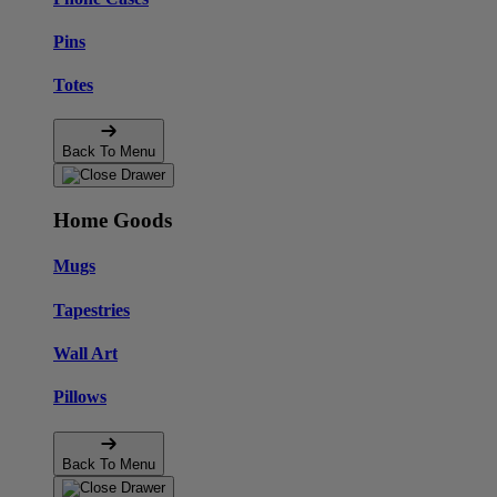
Pins
Totes
Back To Menu
Home Goods
Mugs
Tapestries
Wall Art
Pillows
Back To Menu