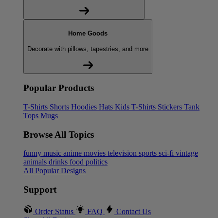
Home Goods
Decorate with pillows, tapestries, and more
Popular Products
T-Shirts
Shorts
Hoodies
Hats
Kids T-Shirts
Stickers
Tank
Tops
Mugs
Browse All Topics
funny
music
anime
movies
television
sports
sci-fi
vintage
animals
drinks
food
politics
All Popular Designs
Support
Order Status
FAQ
Contact Us