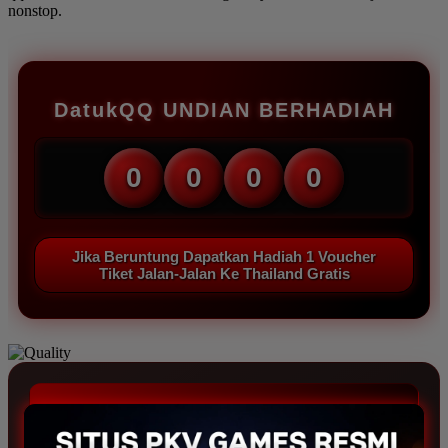
nonstop.
DatukQQ UNDIAN BERHADIAH
0
0
0
0
Jika Beruntung Dapatkan Hadiah 1 Voucher
Tiket Jalan-Jalan Ke Thailand Gratis
REVIEW MEMBERSHIP DatukQQ