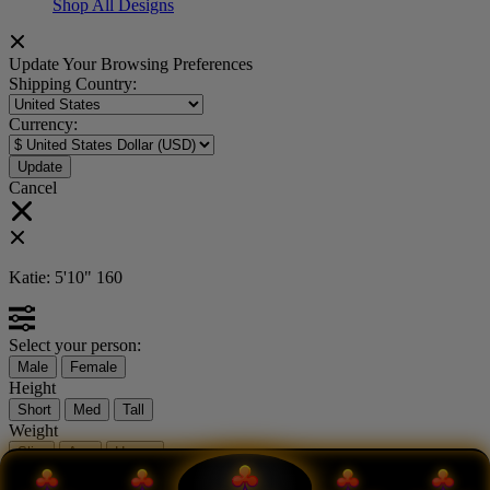
Shop All Designs
Update Your Browsing Preferences
Shipping Country:
Currency:
Cancel
Katie:
5'10"
160
Select your person:
Male
Female
Height
Short
Med
Tall
Weight
Slim
Avg
Heavy
View Size Chart