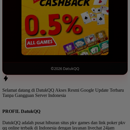
©2026 DatukQQ
Selamat datang di DatukQQ Akses Resmi Google Update Terbaru
Tanpa Gangguan Server Indonesia
PROFIL DatukQQ
DatukQQ adalah pusat hiburan situs pkv games dan link poker pkv
qq online terbaik di Indonesia dengan layanan livechat 24jam