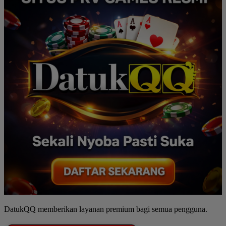
DatukQQ memberikan layanan premium bagi semua pengguna.