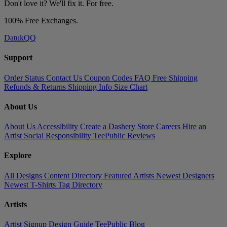
Don't love it? We'll fix it. For free.
100% Free Exchanges.
DatukQQ
Support
Order Status
Contact Us
Coupon Codes
FAQ
Free Shipping
Refunds & Returns
Shipping Info
Size Chart
About Us
About Us
Accessibility
Create a Dashery Store
Careers
Hire an
Artist
Social Responsibility
TeePublic Reviews
Explore
All Designs
Content Directory
Featured Artists
Newest Designers
Newest T-Shirts
Tag Directory
Artists
Artist Signup
Design Guide
TeePublic Blog