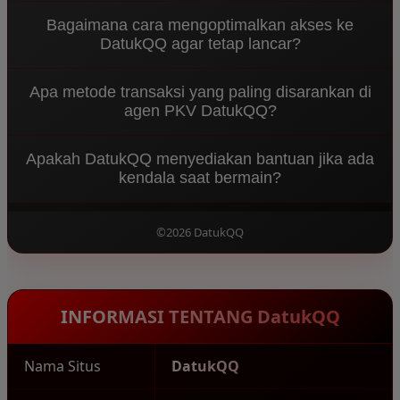
koneksi ke jalur terpendek. Ini meminimalisir ping
Benar sekali. Sebagai
situs pkv
resmi, kami
tinggi, memastikan kelancaran total saat Anda
Bagaimana cara mengoptimalkan akses ke
mengimplementasikan sistem deteksi otomatis
bermain
BandarQQ
maupun
DomainQQ
.
DatukQQ agar tetap lancar?
tingkat tinggi. Ini menjamin setiap putaran
DominoQQ
dan Bandar QQ berjalan murni Player
Pastikan Anda mengakses link alternatif resmi atau
vs Player, menjaga ekosistem tetap fair play.
Apa metode transaksi yang paling disarankan di
mengunduh aplikasi versi terbaru. Kosongkan
agen PKV DatukQQ?
cache perangkat Anda secara berkala agar
teknologi
server anti lag
bekerja maksimal untuk
Untuk menunjang kecepatan deposit dan withdraw
pengalaman bermain
BandarQQ
yang tanpa batas.
Apakah DatukQQ menyediakan bantuan jika ada
di
situs pkv
kami, sangat disarankan
kendala saat bermain?
menggunakan QRIS atau E-wallet (Dana/OVO).
Sistem otomatis DatukQQ akan memproses saldo
Tentu. Sebagai
Agen PKV DominoQQ & Bandar QQ
Anda dalam hitungan detik, sehingga Anda bisa
Terpercaya 2026
, tim Customer Service profesional
©2026 DatukQQ
langsung fokus ke meja
DomainQQ
.
kami siaga 24 jam nonstop via LiveChat untuk
memberikan solusi instan terkait pendaftaran,
login, atau hambatan teknis lainnya di ekosistem
PKV.
INFORMASI TENTANG DatukQQ
Nama Situs
DatukQQ