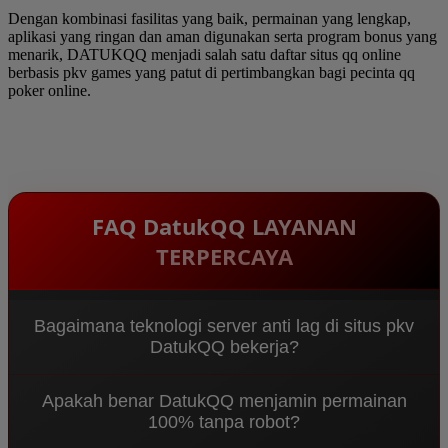
Dengan kombinasi fasilitas yang baik, permainan yang lengkap,
aplikasi yang ringan dan aman digunakan serta program bonus yang
menarik, DATUKQQ menjadi salah satu daftar situs qq online
berbasis pkv games yang patut di pertimbangkan bagi pecinta qq
poker online.
FAQ DatukQQ LAYANAN
TERPERCAYA
Bagaimana teknologi server anti lag di situs pkv
DatukQQ bekerja?
Sebagai
Agen PKV DominoQQ & Bandar QQ
Apakah benar DatukQQ menjamin permainan
Terpercaya 2026
, DatukQQ menggunakan sistem
100% tanpa robot?
Multi-Node Server terbaru yang mengarahkan