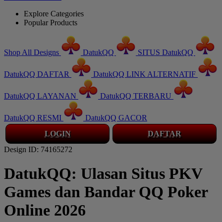
Explore Categories
Popular Products
Shop All Designs
DatukQQ
SITUS DatukQQ
DatukQQ DAFTAR
DatukQQ LINK ALTERNATIF
DatukQQ LAYANAN
DatukQQ TERBARU
DatukQQ RESMI
DatukQQ GACOR
LOGIN
DAFTAR
Design ID: 74165272
DatukQQ: Ulasan Situs PKV
Games dan Bandar QQ Poker
Online 2026