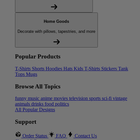
Home Goods
Decorate with pillows, tapestries, and more
Popular Products
T-Shirts
Shorts
Hoodies
Hats
Kids T-Shirts
Stickers
Tank
Tops
Mugs
Browse All Topics
funny
music
anime
movies
television
sports
sci-fi
vintage
animals
drinks
food
politics
All Popular Designs
Support
Order Status
FAQ
Contact Us