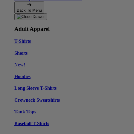
Back To Menu
Adult Apparel
T-Shirts
Shorts
New!
Hoodies
Long Sleeve T-Shirts
Crewneck Sweatshirts
Tank Tops
Baseball T-Shirts