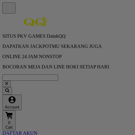
SITUS PKV GAMES DatukQQ
DAPATKAN JACKPOTMU SEKARANG JUGA
ONLINE 24 JAM NONSTOP
BOCORAN MEJA DAN LINE HOKI SETIAP HARI
Account
0
Cart
DAFTAR AKUN