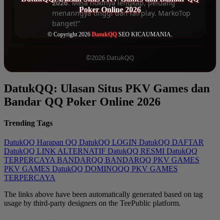
2026
. Meja hokinya lengkap, peluang
Poker Online 2026
menanngya tinggi dan fairplay. MarkoTop
banget!”
© Copyright 2026
DatukQQ
SEO KICAUMANIA.
©2026 DatukQQ
DatukQQ: Ulasan Situs PKV Games dan
Bandar QQ Poker Online 2026
Trending Tags
DatukQQ
Harapan QQ
DatukQQ LOGIN
DatukQQ DAFTAR
DatukQQ LINK ALTERNATIF
DatukQQ RESMI
DatukQQ
TERPERCAYA
BANDARQQ
BANDARQQ
PKV GAMES
PKV GAMES DatukQQ
DOMINOQQ
PKV GAMES
TERPERCAYA
The links above have been automatically generated based on tag
usage by third-party designers on the TeePublic platform.