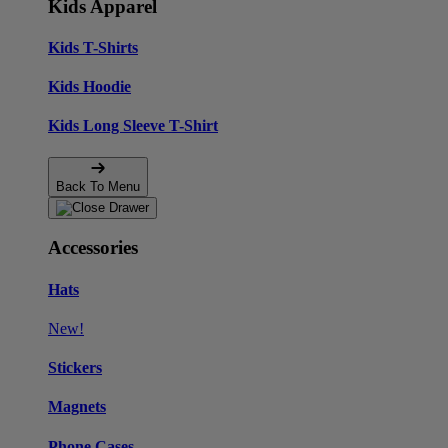
Kids Apparel
Kids T-Shirts
Kids Hoodie
Kids Long Sleeve T-Shirt
Back To Menu
Accessories
Hats
New!
Stickers
Magnets
Phone Cases