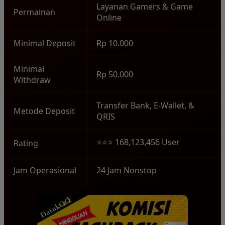
Layanan Gamers & Game
Permainan
Online
Minimal Deposit
Rp 10.000
Minimal
Rp 50.000
Withdraw
Transfer Bank, E-Wallet, &
Metode Deposit
QRIS
⭐⭐⭐ 168,123,456 User
Rating
Jam Operasional
24 Jam Nonstop