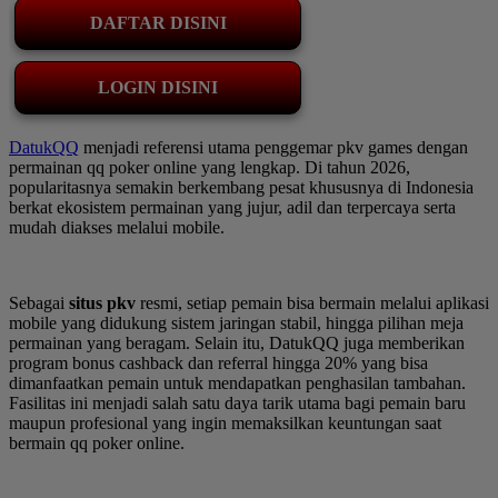
DAFTAR DISINI
LOGIN DISINI
DatukQQ
menjadi referensi utama penggemar pkv games dengan
permainan qq poker online yang lengkap. Di tahun 2026,
popularitasnya semakin berkembang pesat khususnya di Indonesia
berkat ekosistem permainan yang jujur, adil dan terpercaya serta
mudah diakses melalui mobile.
Sebagai
situs pkv
resmi, setiap pemain bisa bermain melalui aplikasi
mobile yang didukung sistem jaringan stabil, hingga pilihan meja
permainan yang beragam. Selain itu, DatukQQ juga memberikan
program bonus cashback dan referral hingga 20% yang bisa
dimanfaatkan pemain untuk mendapatkan penghasilan tambahan.
Fasilitas ini menjadi salah satu daya tarik utama bagi pemain baru
maupun profesional yang ingin memaksilkan keuntungan saat
bermain qq poker online.