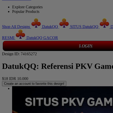
Explore Categories
Popular Products
Shop All Designs
DatukQQ
SITUS DatukQQ
D
RESMI
DatukQQ GACOR
LOGIN
Design ID: 74165272
DatukQQ: Referensi PKV Game
$18
IDR 10.000
Create an account to favorite this design!