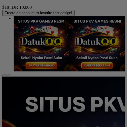
$18
IDR 10.000
Create an account to favorite this design!