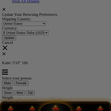
Shop All Designs
Update Your Browsing Preferences
Shipping Country:
Currency:
Cancel
Katie:
5'10"
160
Select your person:
Male
Female
Height
Short
Med
Tall
Weight
Slim
Avg
Heavy
View Size Chart