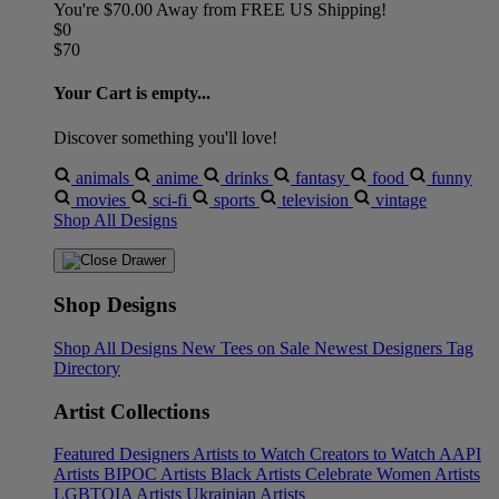
You're
$70.00
Away from
FREE US Shipping!
$0
$70
Your Cart is empty...
Discover something you'll love!
animals
anime
drinks
fantasy
food
funny
movies
sci-fi
sports
television
vintage
Shop All Designs
Shop Designs
Shop All Designs
New Tees on Sale
Newest Designers
Tag
Directory
Artist Collections
Featured Designers
Artists to Watch
Creators to Watch
AAPI
Artists
BIPOC Artists
Black Artists
Celebrate Women Artists
LGBTQIA Artists
Ukrainian Artists