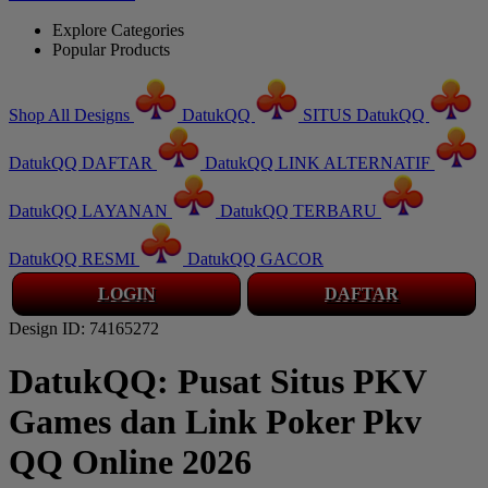
Explore Categories
Popular Products
Shop All Designs
DatukQQ
SITUS DatukQQ
DatukQQ DAFTAR
DatukQQ LINK ALTERNATIF
DatukQQ LAYANAN
DatukQQ TERBARU
DatukQQ RESMI
DatukQQ GACOR
LOGIN
DAFTAR
Design ID: 74165272
DatukQQ: Pusat Situs PKV
Games dan Link Poker Pkv
QQ Online 2026