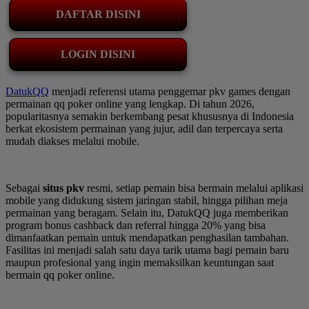
DAFTAR DISINI
LOGIN DISINI
DatukQQ
menjadi referensi utama penggemar pkv games dengan
permainan qq poker online yang lengkap. Di tahun 2026,
popularitasnya semakin berkembang pesat khususnya di Indonesia
berkat ekosistem permainan yang jujur, adil dan terpercaya serta
mudah diakses melalui mobile.
Sebagai
situs pkv
resmi, setiap pemain bisa bermain melalui aplikasi
mobile yang didukung sistem jaringan stabil, hingga pilihan meja
permainan yang beragam. Selain itu, DatukQQ juga memberikan
program bonus cashback dan referral hingga 20% yang bisa
dimanfaatkan pemain untuk mendapatkan penghasilan tambahan.
Fasilitas ini menjadi salah satu daya tarik utama bagi pemain baru
maupun profesional yang ingin memaksilkan keuntungan saat
bermain qq poker online.