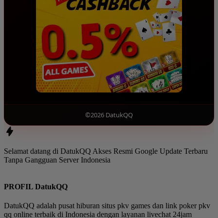
©2026 DatukQQ
Selamat datang di DatukQQ Akses Resmi Google Update Terbaru
Tanpa Gangguan Server Indonesia
PROFIL DatukQQ
DatukQQ adalah pusat hiburan situs pkv games dan link poker pkv
qq online terbaik di Indonesia dengan layanan livechat 24jam