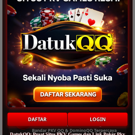
Suli_Bontot (Bali)
SB
“Sangat suka sama layanan pelanggan
situs pkv
ini. Sebagai penggemar
BandarQQ
dan
DomainQQ
lovers, saya
puas main di DatukQQ hingga saat ini.”
Nagita_Srey (Palembang)
NS
“Baru kali ini nemu yang pas, DatukQQ
memberikan bukti
meja hoki
paling gacor.
Main DominoQQ di mobile android sangat
lancar tanpa hambatan, bikin nyaman.”
Dedi_Egi (Bandung)
DAFTAR
LOGIN
DE
“Pantesan DatukQQ disebut sebagai
Bandar PKV QQ & DominoQQ Terpercaya
DatukQQ: Pusat Situs PKV Games dan Link Poker Pkv