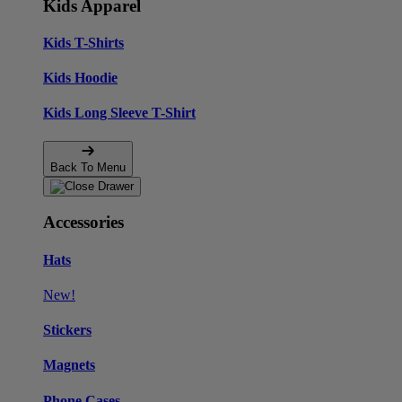
Kids Apparel
Kids T-Shirts
Kids Hoodie
Kids Long Sleeve T-Shirt
Back To Menu
Accessories
Hats
New!
Stickers
Magnets
Phone Cases