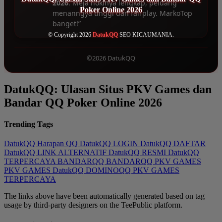
2026
. Meja hokinya lengkap, peluang
Poker Online 2026
menanngya tinggi dan fairplay. MarkoTop
banget!”
© Copyright 2026
DatukQQ
SEO KICAUMANIA.
©2026 DatukQQ
DatukQQ: Ulasan Situs PKV Games dan
Bandar QQ Poker Online 2026
Trending Tags
DatukQQ
Harapan QQ
DatukQQ LOGIN
DatukQQ DAFTAR
DatukQQ LINK ALTERNATIF
DatukQQ RESMI
DatukQQ
TERPERCAYA
BANDARQQ
BANDARQQ
PKV GAMES
PKV GAMES DatukQQ
DOMINOQQ
PKV GAMES
TERPERCAYA
The links above have been automatically generated based on tag
usage by third-party designers on the TeePublic platform.