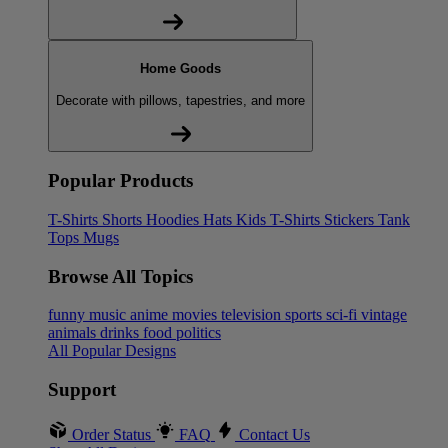
Home Goods
Decorate with pillows, tapestries, and more
Popular Products
T-Shirts
Shorts
Hoodies
Hats
Kids T-Shirts
Stickers
Tank
Tops
Mugs
Browse All Topics
funny
music
anime
movies
television
sports
sci-fi
vintage
animals
drinks
food
politics
All Popular Designs
Support
Order Status
FAQ
Contact Us