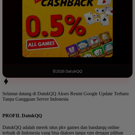
©2026 DatukQQ
Selamat datang di DatukQQ Akses Resmi Google Update Terbaru
Tanpa Gangguan Server Indonesia
PROFIL DatukQQ
DatukQQ adalah merek situs pkv games dan bandarqq online
terbaik di Indonesia yang bisa diakses tanpa vpn dengan pilihan