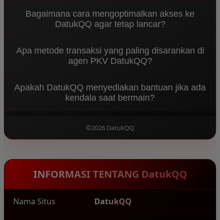
koneksi ke jalur terpendek. Ini meminimalisir ping
Benar sekali. Sebagai
situs pkv
resmi, kami
tinggi, memastikan kelancaran total saat Anda
Bagaimana cara mengoptimalkan akses ke
mengimplementasikan sistem deteksi otomatis
bermain
BandarQQ
maupun
DomainQQ
.
DatukQQ agar tetap lancar?
tingkat tinggi. Ini menjamin setiap putaran
DominoQQ
dan Bandar QQ berjalan murni Player
Pastikan Anda mengakses link alternatif resmi atau
vs Player, menjaga ekosistem tetap fair play.
Apa metode transaksi yang paling disarankan di
mengunduh aplikasi versi terbaru. Kosongkan
agen PKV DatukQQ?
cache perangkat Anda secara berkala agar
teknologi
server anti lag
bekerja maksimal untuk
Untuk menunjang kecepatan deposit dan withdraw
pengalaman bermain
BandarQQ
yang tanpa batas.
Apakah DatukQQ menyediakan bantuan jika ada
di
situs pkv
kami, sangat disarankan
kendala saat bermain?
menggunakan QRIS atau E-wallet (Dana/OVO).
Sistem otomatis DatukQQ akan memproses saldo
Tentu. Sebagai
Agen PKV DominoQQ & Bandar QQ
Anda dalam hitungan detik, sehingga Anda bisa
Terpercaya 2026
, tim Customer Service profesional
©2026 DatukQQ
langsung fokus ke meja
DomainQQ
.
kami siaga 24 jam nonstop via LiveChat untuk
memberikan solusi instan terkait pendaftaran,
login, atau hambatan teknis lainnya di ekosistem
PKV.
INFORMASI TENTANG DatukQQ
Nama Situs
DatukQQ