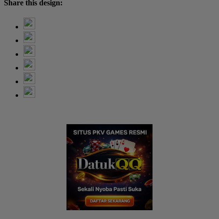
Share this design: