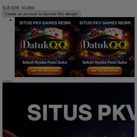
$18
IDR 10.000
Create an account to favorite this design!