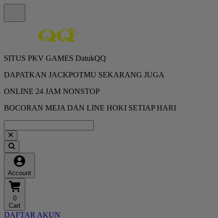
SITUS PKV GAMES DatukQQ
DAPATKAN JACKPOTMU SEKARANG JUGA
ONLINE 24 JAM NONSTOP
BOCORAN MEJA DAN LINE HOKI SETIAP HARI
Account
0
Cart
DAFTAR AKUN