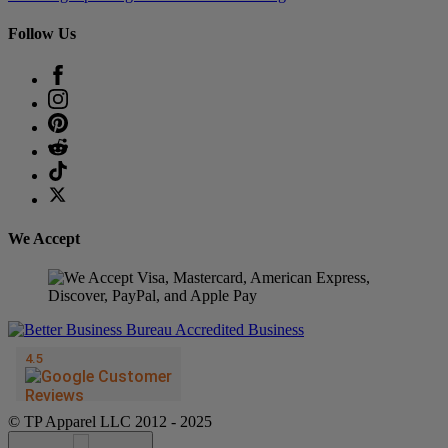
Follow Us
We Accept
© TP Apparel LLC 2012 - 2025