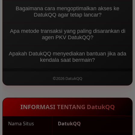
koneksi ke jalur terpendek. Ini meminimalisir ping
Benar sekali. Sebagai
situs pkv
resmi, kami
tinggi, memastikan kelancaran total saat Anda
Bagaimana cara mengoptimalkan akses ke
mengimplementasikan sistem deteksi otomatis
bermain
BandarQQ
maupun
DomainQQ
.
DatukQQ agar tetap lancar?
tingkat tinggi. Ini menjamin setiap putaran
DominoQQ
dan Bandar QQ berjalan murni Player
Pastikan Anda mengakses link alternatif resmi atau
vs Player, menjaga ekosistem tetap fair play.
Apa metode transaksi yang paling disarankan di
mengunduh aplikasi versi terbaru. Kosongkan
agen PKV DatukQQ?
cache perangkat Anda secara berkala agar
teknologi
server anti lag
bekerja maksimal untuk
Untuk menunjang kecepatan deposit dan withdraw
pengalaman bermain
BandarQQ
yang tanpa batas.
Apakah DatukQQ menyediakan bantuan jika ada
di
situs pkv
kami, sangat disarankan
kendala saat bermain?
menggunakan QRIS atau E-wallet (Dana/OVO).
Sistem otomatis DatukQQ akan memproses saldo
Tentu. Sebagai
Agen PKV DominoQQ & Bandar QQ
Anda dalam hitungan detik, sehingga Anda bisa
Terpercaya 2026
, tim Customer Service profesional
©2026 DatukQQ
langsung fokus ke meja
DomainQQ
.
kami siaga 24 jam nonstop via LiveChat untuk
memberikan solusi instan terkait pendaftaran,
login, atau hambatan teknis lainnya di ekosistem
PKV.
INFORMASI TENTANG DatukQQ
Nama Situs
DatukQQ