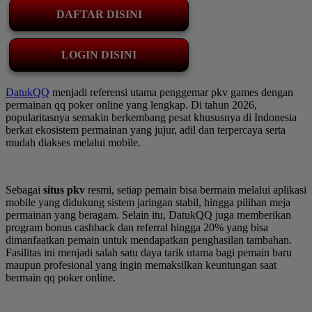
DAFTAR DISINI
LOGIN DISINI
DatukQQ
menjadi referensi utama penggemar pkv games dengan
permainan qq poker online yang lengkap. Di tahun 2026,
popularitasnya semakin berkembang pesat khususnya di Indonesia
berkat ekosistem permainan yang jujur, adil dan terpercaya serta
mudah diakses melalui mobile.
Sebagai
situs pkv
resmi, setiap pemain bisa bermain melalui aplikasi
mobile yang didukung sistem jaringan stabil, hingga pilihan meja
permainan yang beragam. Selain itu, DatukQQ juga memberikan
program bonus cashback dan referral hingga 20% yang bisa
dimanfaatkan pemain untuk mendapatkan penghasilan tambahan.
Fasilitas ini menjadi salah satu daya tarik utama bagi pemain baru
maupun profesional yang ingin memaksilkan keuntungan saat
bermain qq poker online.