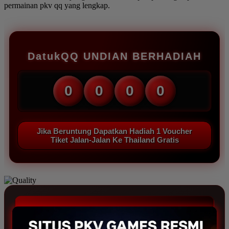
permainan pkv qq yang lengkap.
DatukQQ UNDIAN BERHADIAH
0
0
0
0
Jika Beruntung Dapatkan Hadiah 1 Voucher
Tiket Jalan-Jalan Ke Thailand Gratis
REVIEW MEMBERSHIP DatukQQ