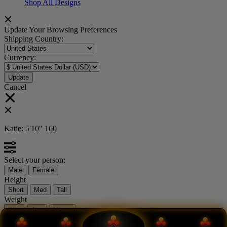
Shop All Designs
Update Your Browsing Preferences
Shipping Country:
Currency:
Cancel
Katie:
5'10"
160
Select your person:
Male
Female
Height
Short
Med
Tall
Weight
Slim
Avg
Heavy
View Size Chart