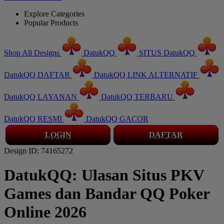
Explore Categories
Popular Products
Shop All Designs
DatukQQ
SITUS DatukQQ
DatukQQ DAFTAR
DatukQQ LINK ALTERNATIF
DatukQQ LAYANAN
DatukQQ TERBARU
DatukQQ RESMI
DatukQQ GACOR
LOGIN
DAFTAR
Design ID: 74165272
DatukQQ: Ulasan Situs PKV
Games dan Bandar QQ Poker
Online 2026