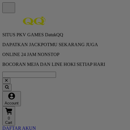
SITUS PKV GAMES DatukQQ
DAPATKAN JACKPOTMU SEKARANG JUGA
ONLINE 24 JAM NONSTOP
BOCORAN MEJA DAN LINE HOKI SETIAP HARI
Account
0
Cart
DAFTAR AKUN