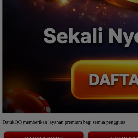
DatukQQ memberikan layanan premium bagi semua pengguna.