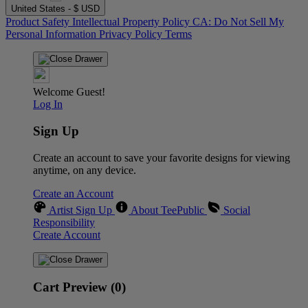
United States - $ USD
Product Safety
Intellectual Property Policy
CA: Do Not Sell My
Personal Information
Privacy Policy
Terms
Welcome Guest!
Log In
Sign Up
Create an account to save your favorite designs for viewing
anytime, on any device.
Create an Account
Artist Sign Up
About TeePublic
Social
Responsibility
Create Account
Cart Preview (0)