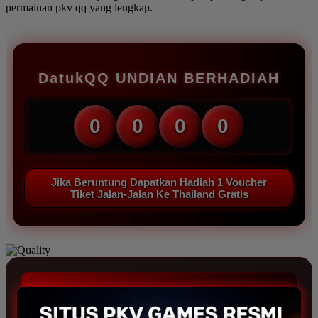
permainan pkv qq yang lengkap.
DatukQQ UNDIAN BERHADIAH
0
0
0
0
Jika Beruntung Dapatkan Hadiah 1 Voucher
Tiket Jalan-Jalan Ke Thailand Gratis
REVIEW MEMBERSHIP DatukQQ