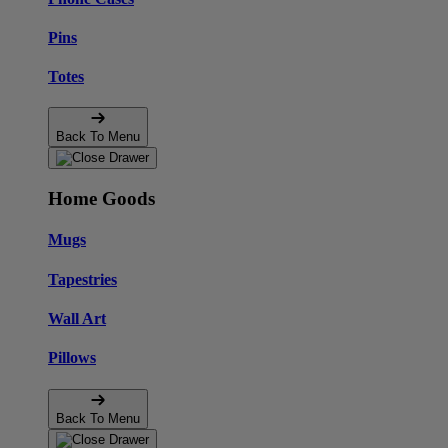
Pins
Totes
Back To Menu
Home Goods
Mugs
Tapestries
Wall Art
Pillows
Back To Menu