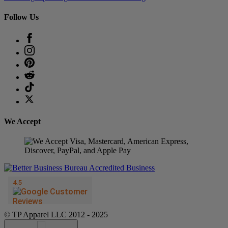
Follow Us
We Accept
© TP Apparel LLC 2012 - 2025