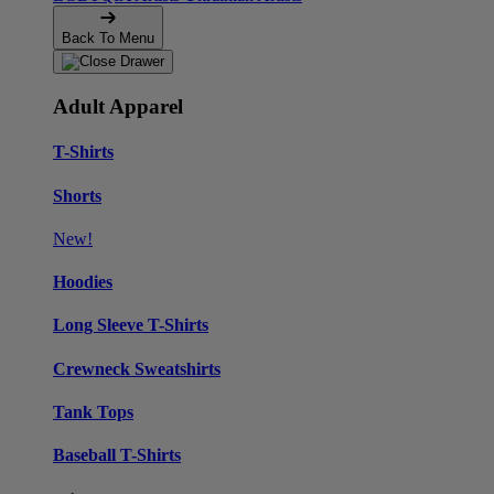
Back To Menu
Adult Apparel
T-Shirts
Shorts
New!
Hoodies
Long Sleeve T-Shirts
Crewneck Sweatshirts
Tank Tops
Baseball T-Shirts