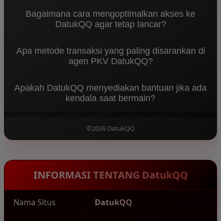
koneksi ke jalur terpendek. Ini meminimalisir ping
Benar sekali. Sebagai
situs pkv
resmi, kami
tinggi, memastikan kelancaran total saat Anda
Bagaimana cara mengoptimalkan akses ke
mengimplementasikan sistem deteksi otomatis
bermain
BandarQQ
maupun
DomainQQ
.
DatukQQ agar tetap lancar?
tingkat tinggi. Ini menjamin setiap putaran
DominoQQ
dan Bandar QQ berjalan murni Player
Pastikan Anda mengakses link alternatif resmi atau
vs Player, menjaga ekosistem tetap fair play.
Apa metode transaksi yang paling disarankan di
mengunduh aplikasi versi terbaru. Kosongkan
agen PKV DatukQQ?
cache perangkat Anda secara berkala agar
teknologi
server anti lag
bekerja maksimal untuk
Untuk menunjang kecepatan deposit dan withdraw
pengalaman bermain
BandarQQ
yang tanpa batas.
Apakah DatukQQ menyediakan bantuan jika ada
di
situs pkv
kami, sangat disarankan
kendala saat bermain?
menggunakan QRIS atau E-wallet (Dana/OVO).
Sistem otomatis DatukQQ akan memproses saldo
Tentu. Sebagai
Agen PKV DominoQQ & Bandar QQ
Anda dalam hitungan detik, sehingga Anda bisa
Terpercaya 2026
, tim Customer Service profesional
©2026 DatukQQ
langsung fokus ke meja
DomainQQ
.
kami siaga 24 jam nonstop via LiveChat untuk
memberikan solusi instan terkait pendaftaran,
login, atau hambatan teknis lainnya di ekosistem
PKV.
INFORMASI TENTANG DatukQQ
Nama Situs
DatukQQ