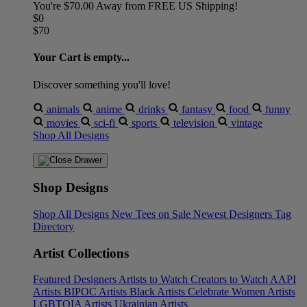
You're
$70.00
Away from
FREE US Shipping!
$0
$70
Your Cart is empty...
Discover something you'll love!
animals
anime
drinks
fantasy
food
funny
movies
sci-fi
sports
television
vintage
Shop All Designs
Shop Designs
Shop All Designs
New Tees on Sale
Newest Designers
Tag
Directory
Artist Collections
Featured Designers
Artists to Watch
Creators to Watch
AAPI
Artists
BIPOC Artists
Black Artists
Celebrate Women Artists
LGBTQIA Artists
Ukrainian Artists