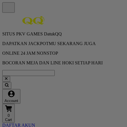
SITUS PKV GAMES DatukQQ
DAPATKAN JACKPOTMU SEKARANG JUGA
ONLINE 24 JAM NONSTOP
BOCORAN MEJA DAN LINE HOKI SETIAP HARI
Account
0
Cart
DAFTAR AKUN