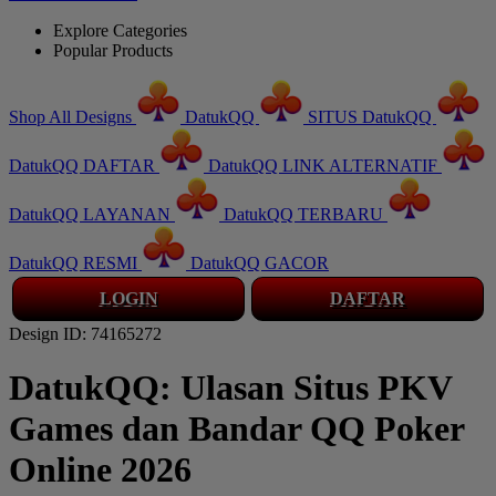
Explore Categories
Popular Products
Shop All Designs
DatukQQ
SITUS DatukQQ
DatukQQ DAFTAR
DatukQQ LINK ALTERNATIF
DatukQQ LAYANAN
DatukQQ TERBARU
DatukQQ RESMI
DatukQQ GACOR
LOGIN
DAFTAR
Design ID: 74165272
DatukQQ: Ulasan Situs PKV
Games dan Bandar QQ Poker
Online 2026