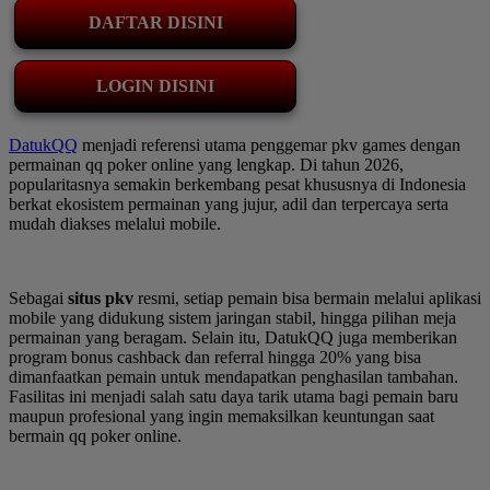
DAFTAR DISINI
LOGIN DISINI
DatukQQ
menjadi referensi utama penggemar pkv games dengan
permainan qq poker online yang lengkap. Di tahun 2026,
popularitasnya semakin berkembang pesat khususnya di Indonesia
berkat ekosistem permainan yang jujur, adil dan terpercaya serta
mudah diakses melalui mobile.
Sebagai
situs pkv
resmi, setiap pemain bisa bermain melalui aplikasi
mobile yang didukung sistem jaringan stabil, hingga pilihan meja
permainan yang beragam. Selain itu, DatukQQ juga memberikan
program bonus cashback dan referral hingga 20% yang bisa
dimanfaatkan pemain untuk mendapatkan penghasilan tambahan.
Fasilitas ini menjadi salah satu daya tarik utama bagi pemain baru
maupun profesional yang ingin memaksilkan keuntungan saat
bermain qq poker online.