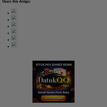
Share this design: