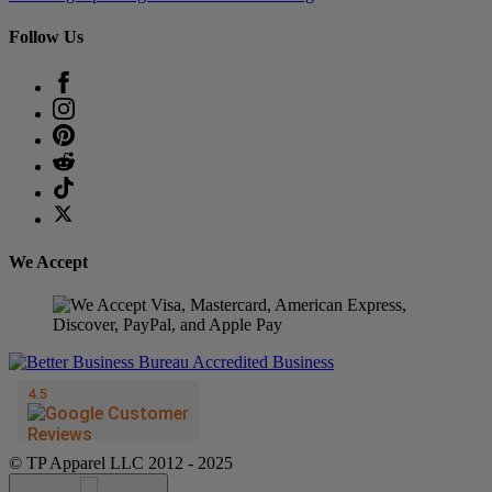
Follow Us
We Accept
© TP Apparel LLC 2012 - 2025