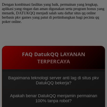
Dengan kombinasi fasilitas yang baik, permainan yang lengkap,
aplikasi yang ringan dan aman digunakan serta program bonus yang
menarik, DATUKQQ menjadi salah satu daftar situs qq online
berbasis pkv games yang patut di pertimbangkan bagi pecinta qq
poker online.
FAQ DatukQQ LAYANAN
TERPERCAYA
Bagaimana teknologi server anti lag di situs pkv
DatukQQ bekerja?
Sebagai
Agen PKV DominoQQ & Bandar QQ
Apakah benar DatukQQ menjamin permainan
Terpercaya 2026
, DatukQQ menggunakan sistem
100% tanpa robot?
Multi-Node Server terbaru yang mengarahkan