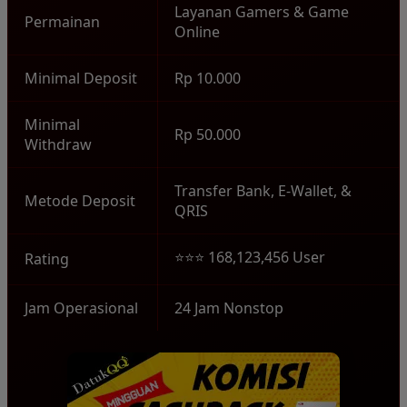
Layanan Gamers & Game
Permainan
Online
Minimal Deposit
Rp 10.000
Minimal
Rp 50.000
Withdraw
Transfer Bank, E-Wallet, &
Metode Deposit
QRIS
⭐⭐⭐ 168,123,456 User
Rating
Jam Operasional
24 Jam Nonstop