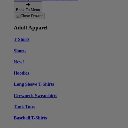
Back To Menu
Adult Apparel
T-Shirts
Shorts
New!
Hoodies
Long Sleeve T-Shirts
Crewneck Sweatshirts
Tank Tops
Baseball T-Shirts