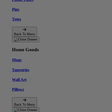
Pins
Totes
Back To Menu
Home Goods
Mugs
Tapestries
Wall Art
Pillows
Back To Menu