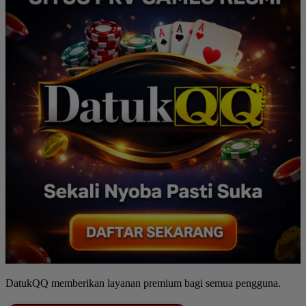
DatukQQ memberikan layanan premium bagi semua pengguna.