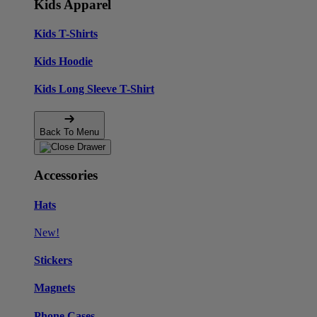
Kids Apparel
Kids T-Shirts
Kids Hoodie
Kids Long Sleeve T-Shirt
Back To Menu
Accessories
Hats
New!
Stickers
Magnets
Phone Cases