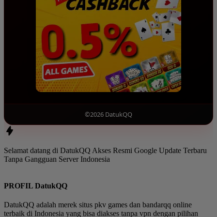
©2026 DatukQQ
Selamat datang di DatukQQ Akses Resmi Google Update Terbaru
Tanpa Gangguan Server Indonesia
PROFIL DatukQQ
DatukQQ adalah merek situs pkv games dan bandarqq online
terbaik di Indonesia yang bisa diakses tanpa vpn dengan pilihan