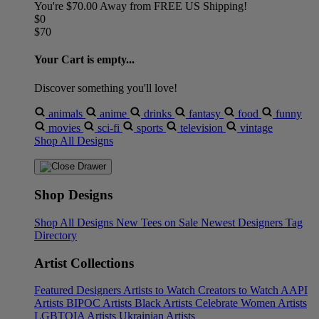
You're
$70.00
Away from
FREE US Shipping!
$0
$70
Your Cart is empty...
Discover something you'll love!
animals
anime
drinks
fantasy
food
funny
movies
sci-fi
sports
television
vintage
Shop All Designs
Shop Designs
Shop All Designs
New Tees on Sale
Newest Designers
Tag
Directory
Artist Collections
Featured Designers
Artists to Watch
Creators to Watch
AAPI
Artists
BIPOC Artists
Black Artists
Celebrate Women Artists
LGBTQIA Artists
Ukrainian Artists