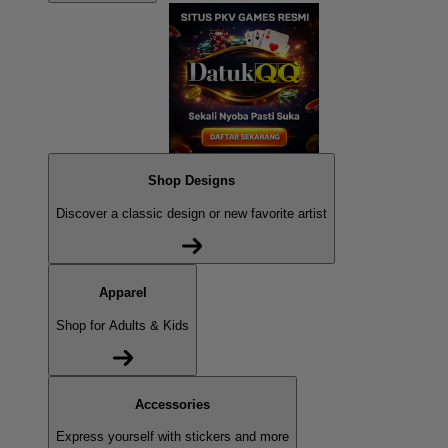
Shop Designs
Discover a classic design or new favorite artist
Apparel
Shop for Adults & Kids
Accessories
Express yourself with stickers and more