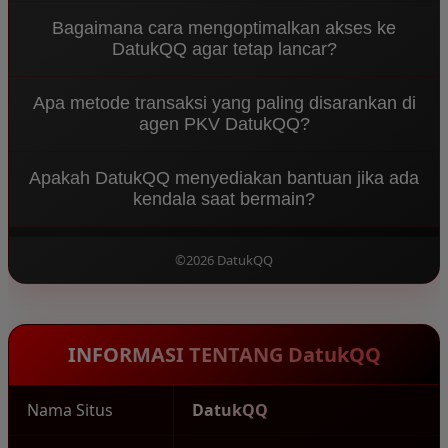
koneksi ke jalur terpendek. Ini meminimalisir ping
Benar sekali. Sebagai
situs pkv
resmi, kami
tinggi, memastikan kelancaran total saat Anda
Bagaimana cara mengoptimalkan akses ke
mengimplementasikan sistem deteksi otomatis
bermain
BandarQQ
maupun
DomainQQ
.
DatukQQ agar tetap lancar?
tingkat tinggi. Ini menjamin setiap putaran
DominoQQ
dan Bandar QQ berjalan murni Player
Pastikan Anda mengakses link alternatif resmi atau
vs Player, menjaga ekosistem tetap fair play.
Apa metode transaksi yang paling disarankan di
mengunduh aplikasi versi terbaru. Kosongkan
agen PKV DatukQQ?
cache perangkat Anda secara berkala agar
teknologi
server anti lag
bekerja maksimal untuk
Untuk menunjang kecepatan deposit dan withdraw
pengalaman bermain
BandarQQ
yang tanpa batas.
Apakah DatukQQ menyediakan bantuan jika ada
di
situs pkv
kami, sangat disarankan
kendala saat bermain?
menggunakan QRIS atau E-wallet (Dana/OVO).
Sistem otomatis DatukQQ akan memproses saldo
Tentu. Sebagai
Agen PKV DominoQQ & Bandar QQ
Anda dalam hitungan detik, sehingga Anda bisa
Terpercaya 2026
, tim Customer Service profesional
©2026 DatukQQ
langsung fokus ke meja
DomainQQ
.
kami siaga 24 jam nonstop via LiveChat untuk
memberikan solusi instan terkait pendaftaran,
login, atau hambatan teknis lainnya di ekosistem
PKV.
INFORMASI TENTANG DatukQQ
Nama Situs
DatukQQ