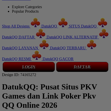
Explore Categories
Popular Products
Shop All Designs
DatukQQ
SITUS DatukQQ
DatukQQ DAFTAR
DatukQQ LINK ALTERNATIF
DatukQQ LAYANAN
DatukQQ TERBARU
DatukQQ RESMI
DatukQQ GACOR
LOGIN
DAFTAR
Design ID: 74165272
DatukQQ: Pusat Situs PKV
Games dan Link Poker Pkv
QQ Online 2026