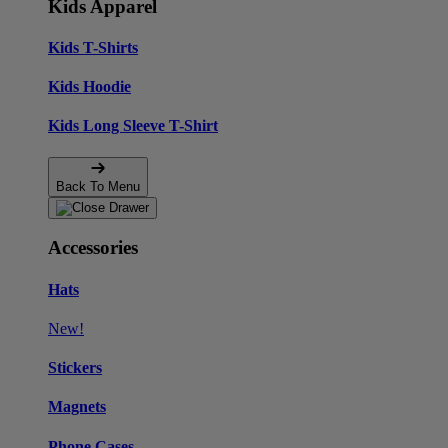
Kids Apparel
Kids T-Shirts
Kids Hoodie
Kids Long Sleeve T-Shirt
Back To Menu
Accessories
Hats
New!
Stickers
Magnets
Phone Cases