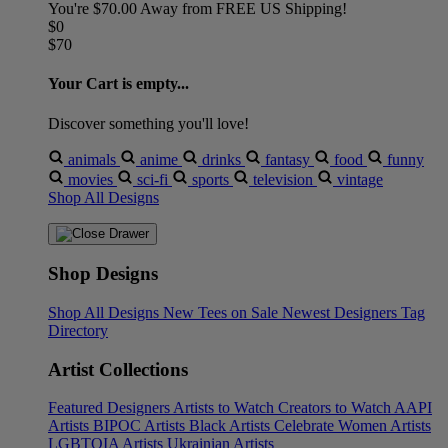
You're
$70.00
Away from
FREE US Shipping!
$0
$70
Your Cart is empty...
Discover something you'll love!
animals
anime
drinks
fantasy
food
funny
movies
sci-fi
sports
television
vintage
Shop All Designs
Shop Designs
Shop All Designs
New Tees on Sale
Newest Designers
Tag
Directory
Artist Collections
Featured Designers
Artists to Watch
Creators to Watch
AAPI
Artists
BIPOC Artists
Black Artists
Celebrate Women Artists
LGBTQIA Artists
Ukrainian Artists