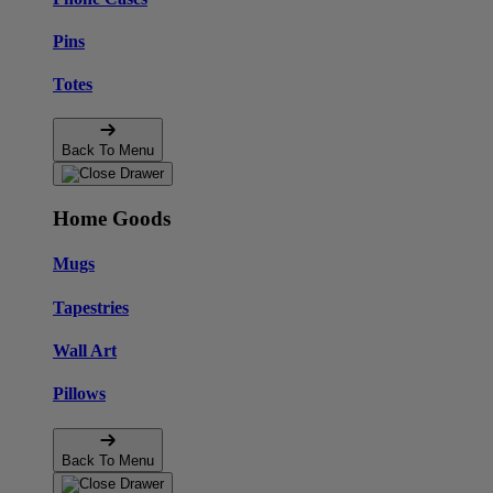
Pins
Totes
Back To Menu
Home Goods
Mugs
Tapestries
Wall Art
Pillows
Back To Menu