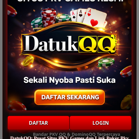
Suli_Bontot (Bali)
SB
“Sangat suka sama layanan pelanggan
situs pkv
ini. Sebagai penggemar
BandarQQ
dan
DomainQQ
lovers, saya
puas main di DatukQQ hingga saat ini.”
Nagita_Srey (Palembang)
NS
“Baru kali ini nemu yang pas, DatukQQ
memberikan bukti
meja hoki
paling gacor.
Main DominoQQ di mobile android sangat
lancar tanpa hambatan, bikin nyaman.”
Dedi_Egi (Bandung)
DAFTAR
LOGIN
DE
“Pantesan DatukQQ disebut sebagai
Bandar PKV QQ & DominoQQ Terpercaya
DatukQQ: Pusat Situs PKV Games dan Link Poker Pkv