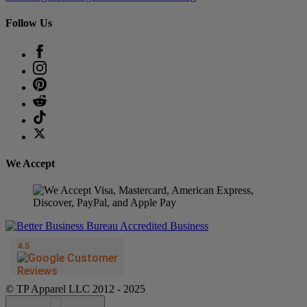
Follow Us
We Accept
© TP Apparel LLC 2012 - 2025