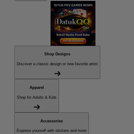
Shop Designs
Discover a classic design or new favorite artist
Apparel
Shop for Adults & Kids
Accessories
Express yourself with stickers and more