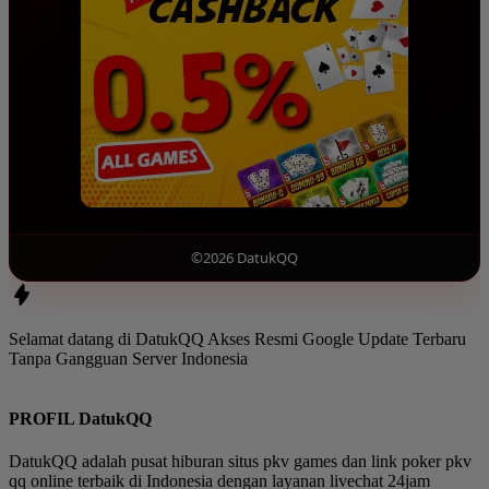
©2026 DatukQQ
Selamat datang di DatukQQ Akses Resmi Google Update Terbaru
Tanpa Gangguan Server Indonesia
PROFIL DatukQQ
DatukQQ adalah pusat hiburan situs pkv games dan link poker pkv
qq online terbaik di Indonesia dengan layanan livechat 24jam