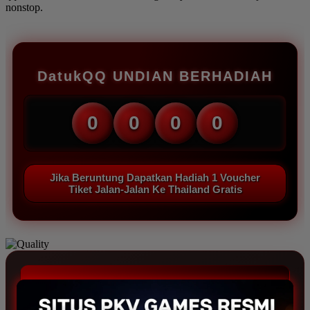
nonstop.
DatukQQ UNDIAN BERHADIAH
0
0
0
0
Jika Beruntung Dapatkan Hadiah 1 Voucher
Tiket Jalan-Jalan Ke Thailand Gratis
REVIEW MEMBERSHIP DatukQQ