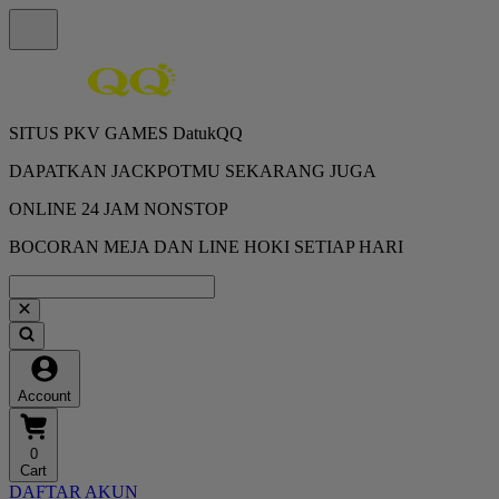
SITUS PKV GAMES DatukQQ
DAPATKAN JACKPOTMU SEKARANG JUGA
ONLINE 24 JAM NONSTOP
BOCORAN MEJA DAN LINE HOKI SETIAP HARI
Account
0
Cart
DAFTAR AKUN