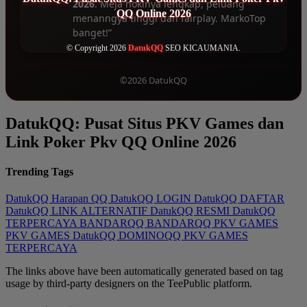
2026
. Meja hokinya lengkap, peluang
QQ Online 2026
menanngya tinggi dan fairplay. MarkoTop
banget!”
© Copyright 2026
DatukQQ
SEO KICAUMANIA.
©2026 DatukQQ
DatukQQ: Pusat Situs PKV Games dan
Link Poker Pkv QQ Online 2026
Trending Tags
DatukQQ
Harapan QQ
DatukQQ LOGIN
DatukQQ DAFTAR
DatukQQ LINK ALTERNATIF
DatukQQ RESMI
DatukQQ
TERPERCAYA
BANDARQQ
BANDARQQ
PKV GAMES
PKV GAMES DatukQQ
DOMINOQQ
PKV GAMES
TERPERCAYA
The links above have been automatically generated based on tag
usage by third-party designers on the TeePublic platform.