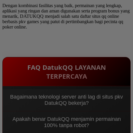
Dengan kombinasi fasilitas yang baik, permainan yang lengkap,
aplikasi yang ringan dan aman digunakan serta program bonus yang
menarik, DATUKQQ menjadi salah satu daftar situs qq online
berbasis pkv games yang patut di pertimbangkan bagi pecinta qq
poker online.
FAQ DatukQQ LAYANAN
TERPERCAYA
Bagaimana teknologi server anti lag di situs pkv
DatukQQ bekerja?
Sebagai
Agen PKV DominoQQ & Bandar QQ
Apakah benar DatukQQ menjamin permainan
Terpercaya 2026
, DatukQQ menggunakan sistem
100% tanpa robot?
Multi-Node Server terbaru yang mengarahkan