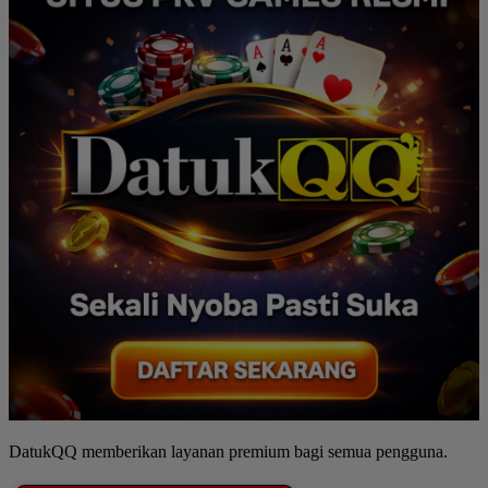
DatukQQ memberikan layanan premium bagi semua pengguna.