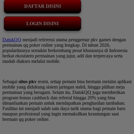
DAFTAR DISINI
LOGIN DISINI
DatukQQ
menjadi referensi utama penggemar pkv games dengan
permainan qq poker online yang lengkap. Di tahun 2026,
popularitasnya semakin berkembang pesat khususnya di Indonesia
berkat ekosistem permainan yang jujur, adil dan terpercaya serta
mudah diakses melalui mobile.
Sebagai
situs pkv
resmi, setiap pemain bisa bermain melalui aplikasi
mobile yang didukung sistem jaringan stabil, hingga pilihan meja
permainan yang beragam. Selain itu, DatukQQ juga memberikan
program bonus cashback dan referral hingga 20% yang bisa
dimanfaatkan pemain untuk mendapatkan penghasilan tambahan.
Fasilitas ini menjadi salah satu daya tarik utama bagi pemain baru
maupun profesional yang ingin memaksilkan keuntungan saat
bermain qq poker online.