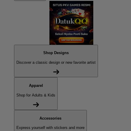
Shop Designs
Discover a classic design or new favorite artist
Apparel
Shop for Adults & Kids
Accessories
Express yourself with stickers and more