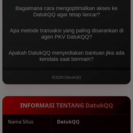
koneksi ke jalur terpendek. Ini meminimalisir ping
Benar sekali. Sebagai
situs pkv
resmi, kami
tinggi, memastikan kelancaran total saat Anda
Bagaimana cara mengoptimalkan akses ke
mengimplementasikan sistem deteksi otomatis
bermain
BandarQQ
maupun
DomainQQ
.
DatukQQ agar tetap lancar?
tingkat tinggi. Ini menjamin setiap putaran
DominoQQ
dan Bandar QQ berjalan murni Player
Pastikan Anda mengakses link alternatif resmi atau
vs Player, menjaga ekosistem tetap fair play.
Apa metode transaksi yang paling disarankan di
mengunduh aplikasi versi terbaru. Kosongkan
agen PKV DatukQQ?
cache perangkat Anda secara berkala agar
teknologi
server anti lag
bekerja maksimal untuk
Untuk menunjang kecepatan deposit dan withdraw
pengalaman bermain
BandarQQ
yang tanpa batas.
Apakah DatukQQ menyediakan bantuan jika ada
di
situs pkv
kami, sangat disarankan
kendala saat bermain?
menggunakan QRIS atau E-wallet (Dana/OVO).
Sistem otomatis DatukQQ akan memproses saldo
Tentu. Sebagai
Agen PKV DominoQQ & Bandar QQ
Anda dalam hitungan detik, sehingga Anda bisa
Terpercaya 2026
, tim Customer Service profesional
©2026 DatukQQ
langsung fokus ke meja
DomainQQ
.
kami siaga 24 jam nonstop via LiveChat untuk
memberikan solusi instan terkait pendaftaran,
login, atau hambatan teknis lainnya di ekosistem
PKV.
INFORMASI TENTANG DatukQQ
Nama Situs
DatukQQ