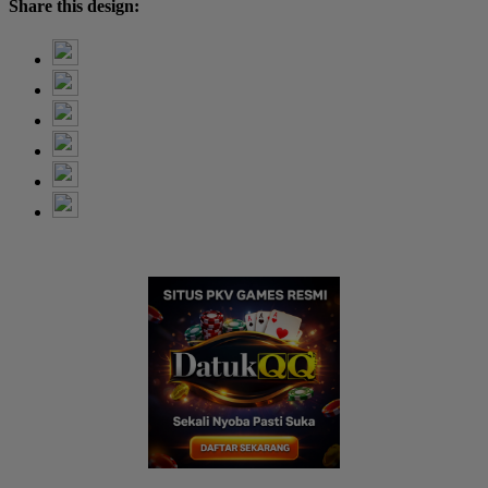
Share this design: