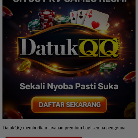
DatukQQ memberikan layanan premium bagi semua pengguna.