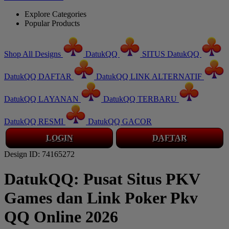
Explore Categories
Popular Products
Shop All Designs
DatukQQ
SITUS DatukQQ
DatukQQ DAFTAR
DatukQQ LINK ALTERNATIF
DatukQQ LAYANAN
DatukQQ TERBARU
DatukQQ RESMI
DatukQQ GACOR
LOGIN
DAFTAR
Design ID: 74165272
DatukQQ: Pusat Situs PKV
Games dan Link Poker Pkv
QQ Online 2026