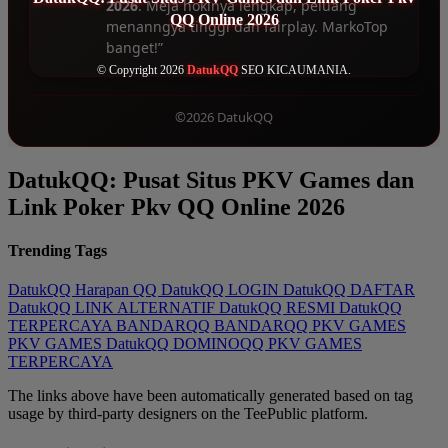
2026
. Meja hokinya lengkap, peluang
QQ Online 2026
menanngya tinggi dan fairplay. MarkoTop
banget!”
© Copyright 2026
DatukQQ
SEO KICAUMANIA.
©2026 DatukQQ
DatukQQ: Pusat Situs PKV Games dan
Link Poker Pkv QQ Online 2026
Trending Tags
DatukQQ
Harapan QQ
DatukQQ LOGIN
DatukQQ DAFTAR
DatukQQ LINK ALTERNATIF
DatukQQ RESMI
DatukQQ
TERPERCAYA
BANDARQQ
BANDARQQ
PKV GAMES
PKV GAMES DatukQQ
DOMINOQQ
PKV GAMES
TERPERCAYA
The links above have been automatically generated based on tag
usage by third-party designers on the TeePublic platform.