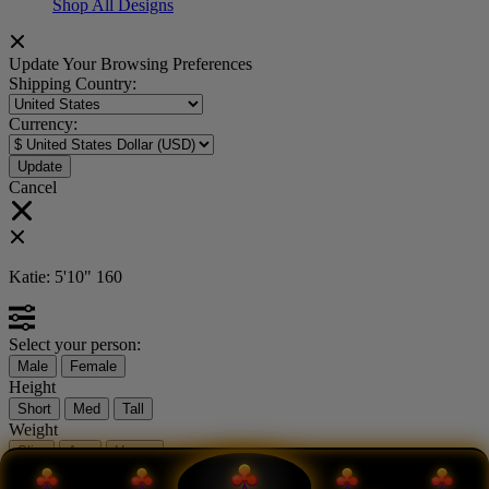
Shop All Designs
Update Your Browsing Preferences
Shipping Country:
Currency:
Cancel
Katie:
5'10"
160
Select your person:
Male
Female
Height
Short
Med
Tall
Weight
Slim
Avg
Heavy
View Size Chart