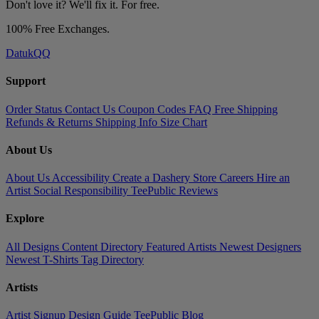
Don't love it? We'll fix it. For free.
100% Free Exchanges.
DatukQQ
Support
Order Status
Contact Us
Coupon Codes
FAQ
Free Shipping
Refunds & Returns
Shipping Info
Size Chart
About Us
About Us
Accessibility
Create a Dashery Store
Careers
Hire an
Artist
Social Responsibility
TeePublic Reviews
Explore
All Designs
Content Directory
Featured Artists
Newest Designers
Newest T-Shirts
Tag Directory
Artists
Artist Signup
Design Guide
TeePublic Blog