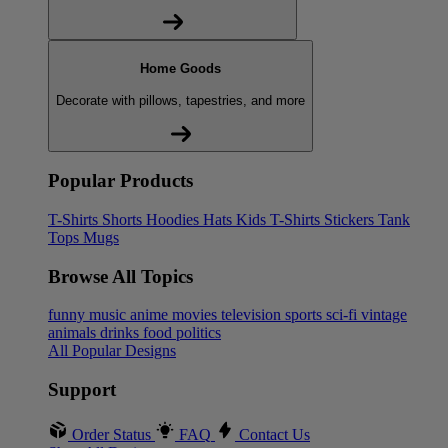
Home Goods
Decorate with pillows, tapestries, and more
Popular Products
T-Shirts
Shorts
Hoodies
Hats
Kids T-Shirts
Stickers
Tank
Tops
Mugs
Browse All Topics
funny
music
anime
movies
television
sports
sci-fi
vintage
animals
drinks
food
politics
All Popular Designs
Support
Order Status
FAQ
Contact Us