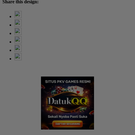
Share this design: