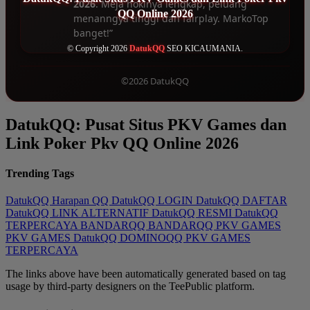
2026
. Meja hokinya lengkap, peluang
QQ Online 2026
menanngya tinggi dan fairplay. MarkoTop
banget!”
© Copyright 2026
DatukQQ
SEO KICAUMANIA.
©2026 DatukQQ
DatukQQ: Pusat Situs PKV Games dan
Link Poker Pkv QQ Online 2026
Trending Tags
DatukQQ
Harapan QQ
DatukQQ LOGIN
DatukQQ DAFTAR
DatukQQ LINK ALTERNATIF
DatukQQ RESMI
DatukQQ
TERPERCAYA
BANDARQQ
BANDARQQ
PKV GAMES
PKV GAMES DatukQQ
DOMINOQQ
PKV GAMES
TERPERCAYA
The links above have been automatically generated based on tag
usage by third-party designers on the TeePublic platform.