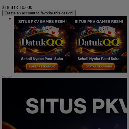
$18
IDR 10.000
Create an account to favorite this design!