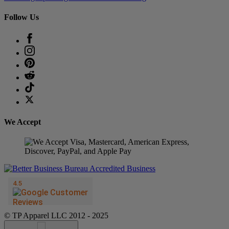
Follow Us
We Accept
© TP Apparel LLC 2012 - 2025