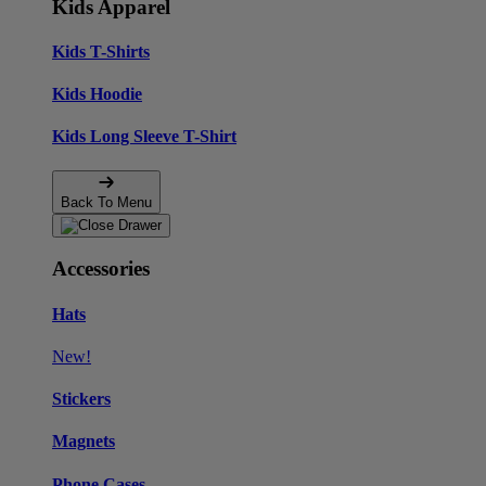
Kids Apparel
Kids T-Shirts
Kids Hoodie
Kids Long Sleeve T-Shirt
Back To Menu
Accessories
Hats
New!
Stickers
Magnets
Phone Cases