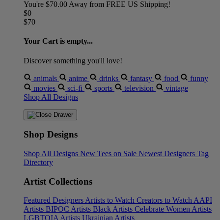
You're
$70.00
Away from
FREE US Shipping!
$0
$70
Your Cart is empty...
Discover something you'll love!
animals
anime
drinks
fantasy
food
funny
movies
sci-fi
sports
television
vintage
Shop All Designs
Shop Designs
Shop All Designs
New Tees on Sale
Newest Designers
Tag
Directory
Artist Collections
Featured Designers
Artists to Watch
Creators to Watch
AAPI
Artists
BIPOC Artists
Black Artists
Celebrate Women Artists
LGBTQIA Artists
Ukrainian Artists