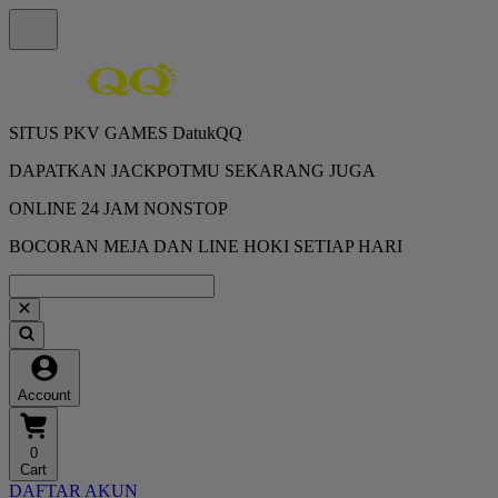
SITUS PKV GAMES DatukQQ
DAPATKAN JACKPOTMU SEKARANG JUGA
ONLINE 24 JAM NONSTOP
BOCORAN MEJA DAN LINE HOKI SETIAP HARI
Account
0
Cart
DAFTAR AKUN