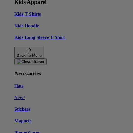
Kids Apparel
Kids T-Shirts
Kids Hoodie
Kids Long Sleeve T-Shirt
Back To Menu
Accessories
Hats
New!
Stickers
Magnets
Phone Cases