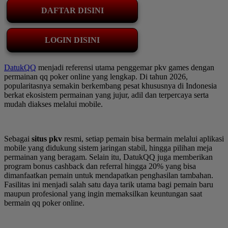
DAFTAR DISINI
LOGIN DISINI
DatukQQ
menjadi referensi utama penggemar pkv games dengan
permainan qq poker online yang lengkap. Di tahun 2026,
popularitasnya semakin berkembang pesat khususnya di Indonesia
berkat ekosistem permainan yang jujur, adil dan terpercaya serta
mudah diakses melalui mobile.
Sebagai
situs pkv
resmi, setiap pemain bisa bermain melalui aplikasi
mobile yang didukung sistem jaringan stabil, hingga pilihan meja
permainan yang beragam. Selain itu, DatukQQ juga memberikan
program bonus cashback dan referral hingga 20% yang bisa
dimanfaatkan pemain untuk mendapatkan penghasilan tambahan.
Fasilitas ini menjadi salah satu daya tarik utama bagi pemain baru
maupun profesional yang ingin memaksilkan keuntungan saat
bermain qq poker online.