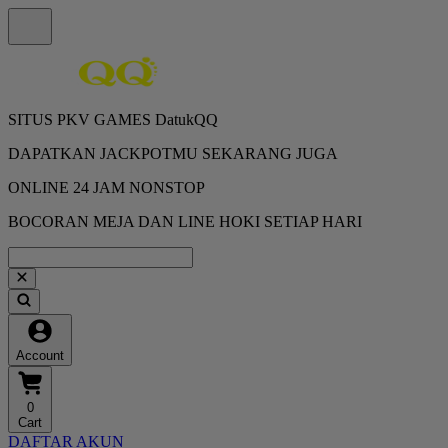
SITUS PKV GAMES DatukQQ
DAPATKAN JACKPOTMU SEKARANG JUGA
ONLINE 24 JAM NONSTOP
BOCORAN MEJA DAN LINE HOKI SETIAP HARI
Account
0
Cart
DAFTAR AKUN