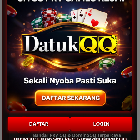
Suli_Bontot (Bali)
SB
“Sangat suka sama layanan pelanggan
situs pkv
ini. Sebagai penggemar
BandarQQ
dan
DomainQQ
lovers, saya
puas main di DatukQQ hingga saat ini.”
Nagita_Srey (Palembang)
NS
“Baru kali ini nemu yang pas, DatukQQ
memberikan bukti
meja hoki
paling gacor.
Main DominoQQ di mobile android sangat
lancar tanpa hambatan, bikin nyaman.”
Dedi_Egi (Bandung)
DAFTAR
LOGIN
DE
“Pantesan DatukQQ disebut sebagai
Bandar PKV QQ & DominoQQ Terpercaya
DatukQQ: Ulasan Situs PKV Games dan Bandar QQ