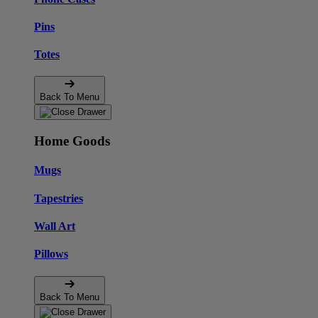
Pins
Totes
Back To Menu
Home Goods
Mugs
Tapestries
Wall Art
Pillows
Back To Menu