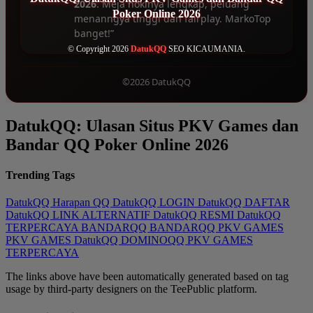
2026
. Meja hokinya lengkap, peluang
Poker Online 2026
menanngya tinggi dan fairplay. MarkoTop
banget!”
© Copyright 2026
DatukQQ
SEO KICAUMANIA.
©2026 DatukQQ
DatukQQ: Ulasan Situs PKV Games dan
Bandar QQ Poker Online 2026
Trending Tags
DatukQQ
Harapan QQ
DatukQQ LOGIN
DatukQQ DAFTAR
DatukQQ LINK ALTERNATIF
DatukQQ RESMI
DatukQQ
TERPERCAYA
BANDARQQ
BANDARQQ
PKV GAMES
PKV GAMES DatukQQ
DOMINOQQ
PKV GAMES
TERPERCAYA
The links above have been automatically generated based on tag
usage by third-party designers on the TeePublic platform.