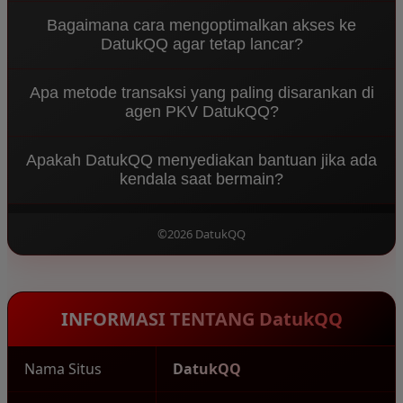
koneksi ke jalur terpendek. Ini meminimalisir ping
Benar sekali. Sebagai
situs pkv
resmi, kami
tinggi, memastikan kelancaran total saat Anda
Bagaimana cara mengoptimalkan akses ke
mengimplementasikan sistem deteksi otomatis
bermain
BandarQQ
maupun
DomainQQ
.
DatukQQ agar tetap lancar?
tingkat tinggi. Ini menjamin setiap putaran
DominoQQ
dan Bandar QQ berjalan murni Player
Pastikan Anda mengakses link alternatif resmi atau
vs Player, menjaga ekosistem tetap fair play.
Apa metode transaksi yang paling disarankan di
mengunduh aplikasi versi terbaru. Kosongkan
agen PKV DatukQQ?
cache perangkat Anda secara berkala agar
teknologi
server anti lag
bekerja maksimal untuk
Untuk menunjang kecepatan deposit dan withdraw
pengalaman bermain
BandarQQ
yang tanpa batas.
Apakah DatukQQ menyediakan bantuan jika ada
di
situs pkv
kami, sangat disarankan
kendala saat bermain?
menggunakan QRIS atau E-wallet (Dana/OVO).
Sistem otomatis DatukQQ akan memproses saldo
Tentu. Sebagai
Agen PKV DominoQQ & Bandar QQ
Anda dalam hitungan detik, sehingga Anda bisa
Terpercaya 2026
, tim Customer Service profesional
©2026 DatukQQ
langsung fokus ke meja
DomainQQ
.
kami siaga 24 jam nonstop via LiveChat untuk
memberikan solusi instan terkait pendaftaran,
login, atau hambatan teknis lainnya di ekosistem
PKV.
INFORMASI TENTANG DatukQQ
Nama Situs
DatukQQ