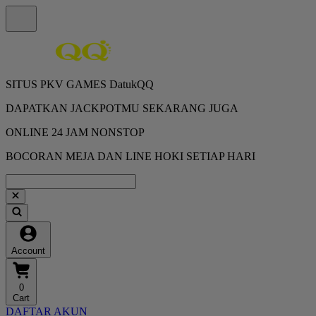
SITUS PKV GAMES DatukQQ
DAPATKAN JACKPOTMU SEKARANG JUGA
ONLINE 24 JAM NONSTOP
BOCORAN MEJA DAN LINE HOKI SETIAP HARI
Account
0
Cart
DAFTAR AKUN