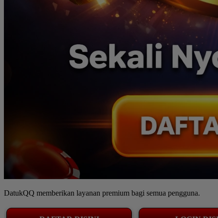
DatukQQ memberikan layanan premium bagi semua pengguna.