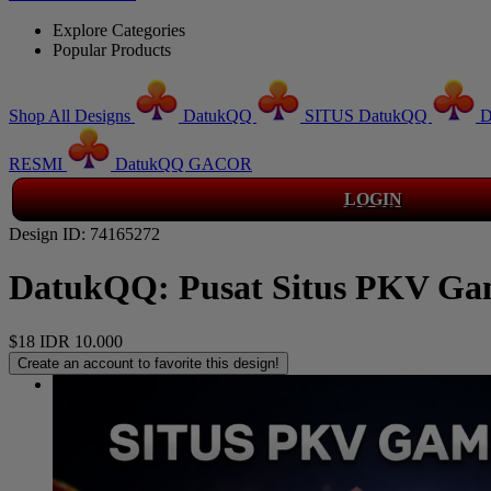
Explore Categories
Popular Products
Shop All Designs
DatukQQ
SITUS DatukQQ
D
RESMI
DatukQQ GACOR
LOGIN
Design ID: 74165272
DatukQQ: Pusat Situs PKV Gam
$18
IDR 10.000
Create an account to favorite this design!