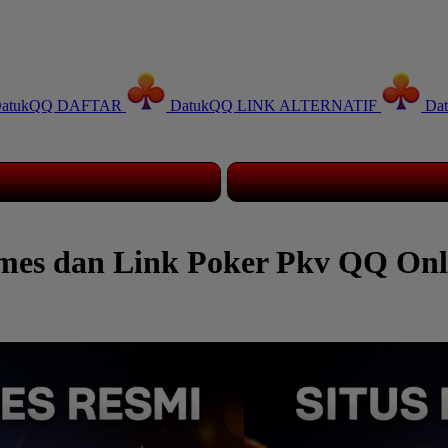
atukQQ DAFTAR
DatukQQ LINK ALTERNATIF
Da
es dan Link Poker Pkv QQ Onl