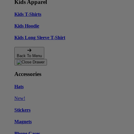
Kids Apparel
Kids T-Shirts
Kids Hoodie
Kids Long Sleeve T-Shirt
Back To Menu
Accessories
Hats
New!
Stickers
Magnets
Phone Cases