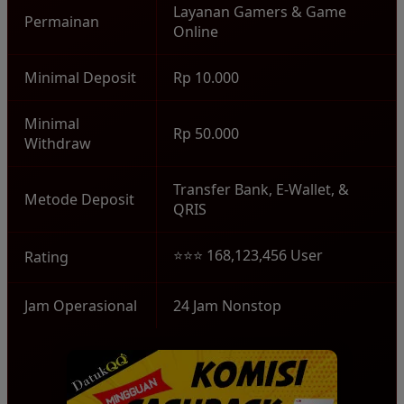
Layanan Gamers & Game
Permainan
Online
Minimal Deposit
Rp 10.000
Minimal
Rp 50.000
Withdraw
Transfer Bank, E-Wallet, &
Metode Deposit
QRIS
⭐⭐⭐ 168,123,456 User
Rating
Jam Operasional
24 Jam Nonstop