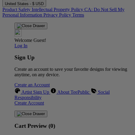
United States - $ USD
Product Safety
Intellectual Property Policy
CA: Do Not Sell My
Personal Information
Privacy Policy
Terms
Welcome Guest!
Log In
Sign Up
Create an account to save your favorite designs for viewing
anytime, on any device.
Create an Account
Artist Sign Up
About TeePublic
Social
Responsibility
Create Account
Cart Preview (0)