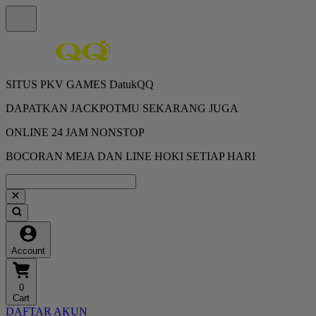
SITUS PKV GAMES DatukQQ
DAPATKAN JACKPOTMU SEKARANG JUGA
ONLINE 24 JAM NONSTOP
BOCORAN MEJA DAN LINE HOKI SETIAP HARI
Account
0
Cart
DAFTAR AKUN