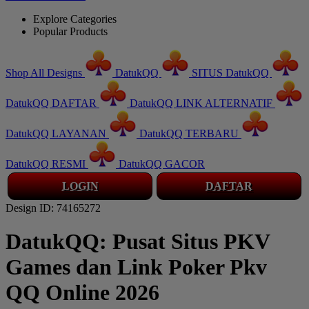
Explore Categories
Popular Products
Shop All Designs
DatukQQ
SITUS DatukQQ
DatukQQ DAFTAR
DatukQQ LINK ALTERNATIF
DatukQQ LAYANAN
DatukQQ TERBARU
DatukQQ RESMI
DatukQQ GACOR
LOGIN
DAFTAR
Design ID: 74165272
DatukQQ: Pusat Situs PKV
Games dan Link Poker Pkv
QQ Online 2026