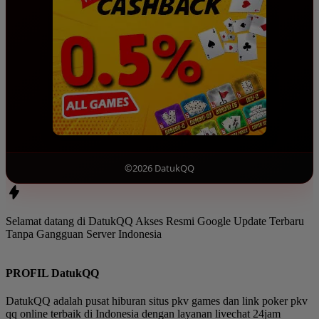
©2026 DatukQQ
Selamat datang di DatukQQ Akses Resmi Google Update Terbaru
Tanpa Gangguan Server Indonesia
PROFIL DatukQQ
DatukQQ adalah pusat hiburan situs pkv games dan link poker pkv
qq online terbaik di Indonesia dengan layanan livechat 24jam