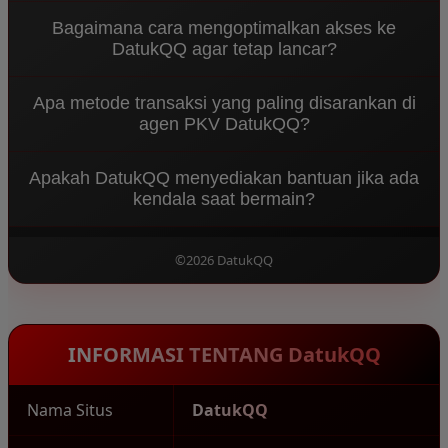
koneksi ke jalur terpendek. Ini meminimalisir ping
Benar sekali. Sebagai
situs pkv
resmi, kami
tinggi, memastikan kelancaran total saat Anda
Bagaimana cara mengoptimalkan akses ke
mengimplementasikan sistem deteksi otomatis
bermain
BandarQQ
maupun
DomainQQ
.
DatukQQ agar tetap lancar?
tingkat tinggi. Ini menjamin setiap putaran
DominoQQ
dan Bandar QQ berjalan murni Player
Pastikan Anda mengakses link alternatif resmi atau
vs Player, menjaga ekosistem tetap fair play.
Apa metode transaksi yang paling disarankan di
mengunduh aplikasi versi terbaru. Kosongkan
agen PKV DatukQQ?
cache perangkat Anda secara berkala agar
teknologi
server anti lag
bekerja maksimal untuk
Untuk menunjang kecepatan deposit dan withdraw
pengalaman bermain
BandarQQ
yang tanpa batas.
Apakah DatukQQ menyediakan bantuan jika ada
di
situs pkv
kami, sangat disarankan
kendala saat bermain?
menggunakan QRIS atau E-wallet (Dana/OVO).
Sistem otomatis DatukQQ akan memproses saldo
Tentu. Sebagai
Agen PKV DominoQQ & Bandar QQ
Anda dalam hitungan detik, sehingga Anda bisa
Terpercaya 2026
, tim Customer Service profesional
©2026 DatukQQ
langsung fokus ke meja
DomainQQ
.
kami siaga 24 jam nonstop via LiveChat untuk
memberikan solusi instan terkait pendaftaran,
login, atau hambatan teknis lainnya di ekosistem
PKV.
INFORMASI TENTANG DatukQQ
Nama Situs
DatukQQ