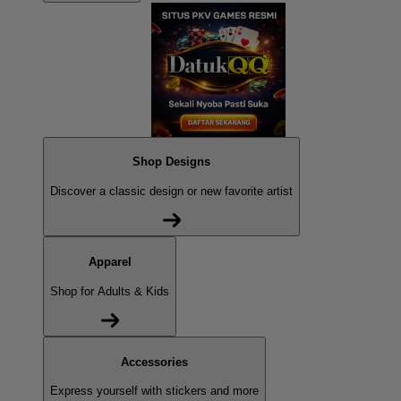
Shop Designs
Discover a classic design or new favorite artist
Apparel
Shop for Adults & Kids
Accessories
Express yourself with stickers and more