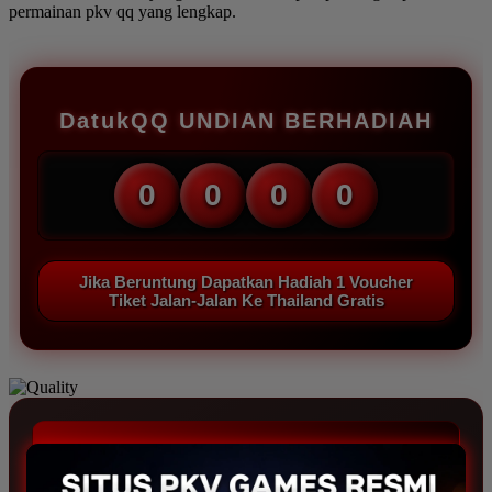
permainan pkv qq yang lengkap.
DatukQQ UNDIAN BERHADIAH
0
0
0
0
Jika Beruntung Dapatkan Hadiah 1 Voucher
Tiket Jalan-Jalan Ke Thailand Gratis
REVIEW MEMBERSHIP DatukQQ