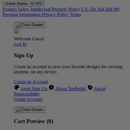
United States - $ USD
Product Safety
Intellectual Property Policy
CA: Do Not Sell My
Personal Information
Privacy Policy
Terms
Welcome Guest!
Log In
Sign Up
Create an account to save your favorite designs for viewing
anytime, on any device.
Create an Account
Artist Sign Up
About TeePublic
Social
Responsibility
Create Account
Cart Preview (0)