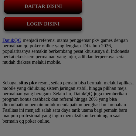
DAFTAR DISINI
LOGIN DISINI
DatukQQ
menjadi referensi utama penggemar pkv games dengan
permainan qq poker online yang lengkap. Di tahun 2026,
popularitasnya semakin berkembang pesat khususnya di Indonesia
berkat ekosistem permainan yang jujur, adil dan terpercaya serta
mudah diakses melalui mobile.
Sebagai
situs pkv
resmi, setiap pemain bisa bermain melalui aplikasi
mobile yang didukung sistem jaringan stabil, hingga pilihan meja
permainan yang beragam. Selain itu, DatukQQ juga memberikan
program bonus cashback dan referral hingga 20% yang bisa
dimanfaatkan pemain untuk mendapatkan penghasilan tambahan.
Fasilitas ini menjadi salah satu daya tarik utama bagi pemain baru
maupun profesional yang ingin memaksilkan keuntungan saat
bermain qq poker online.