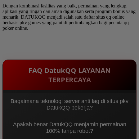
Dengan kombinasi fasilitas yang baik, permainan yang lengkap,
aplikasi yang ringan dan aman digunakan serta program bonus yang
menarik, DATUKQQ menjadi salah satu daftar situs qq online
berbasis pkv games yang patut di pertimbangkan bagi pecinta qq
poker online.
FAQ DatukQQ LAYANAN
TERPERCAYA
Bagaimana teknologi server anti lag di situs pkv
DatukQQ bekerja?
Sebagai
Agen PKV DominoQQ & Bandar QQ
Apakah benar DatukQQ menjamin permainan
Terpercaya 2026
, DatukQQ menggunakan sistem
100% tanpa robot?
Multi-Node Server terbaru yang mengarahkan