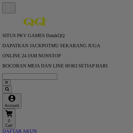
SITUS PKV GAMES DatukQQ
DAPATKAN JACKPOTMU SEKARANG JUGA
ONLINE 24 JAM NONSTOP
BOCORAN MEJA DAN LINE HOKI SETIAP HARI
Account
0
Cart
DAFTAR AKUN