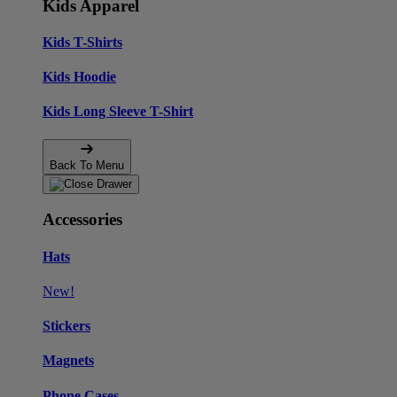
Kids Apparel
Kids T-Shirts
Kids Hoodie
Kids Long Sleeve T-Shirt
Back To Menu
Accessories
Hats
New!
Stickers
Magnets
Phone Cases