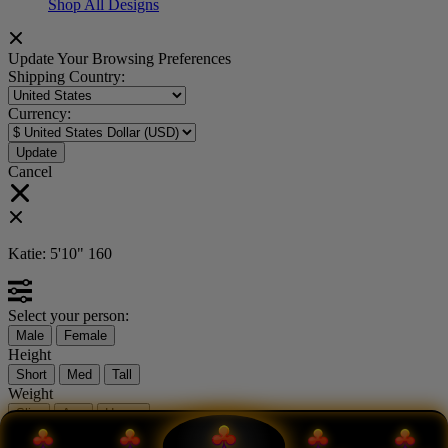
Shop All Designs
Update Your Browsing Preferences
Shipping Country:
Currency:
Cancel
Katie:
5'10"
160
Select your person:
Male
Female
Height
Short
Med
Tall
Weight
Slim
Avg
Heavy
View Size Chart