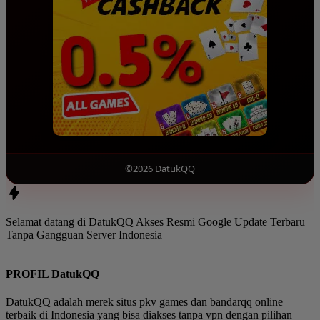
©2026 DatukQQ
Selamat datang di DatukQQ Akses Resmi Google Update Terbaru
Tanpa Gangguan Server Indonesia
PROFIL DatukQQ
DatukQQ adalah merek situs pkv games dan bandarqq online
terbaik di Indonesia yang bisa diakses tanpa vpn dengan pilihan