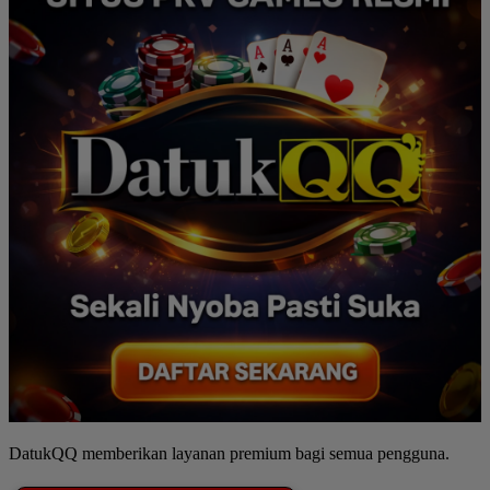
DatukQQ memberikan layanan premium bagi semua pengguna.