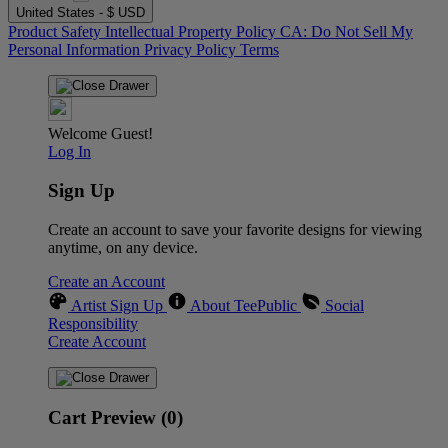
United States - $ USD
Product Safety
Intellectual Property Policy
CA: Do Not Sell My
Personal Information
Privacy Policy
Terms
Welcome Guest!
Log In
Sign Up
Create an account to save your favorite designs for viewing
anytime, on any device.
Create an Account
Artist Sign Up
About TeePublic
Social
Responsibility
Create Account
Cart Preview (0)