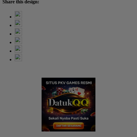
Share this design: