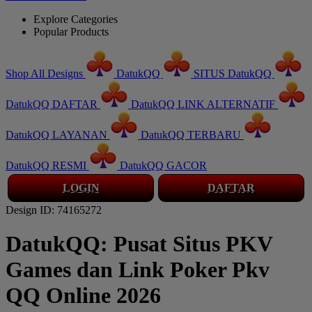
Explore Categories
Popular Products
Shop All Designs
DatukQQ
SITUS DatukQQ
DatukQQ DAFTAR
DatukQQ LINK ALTERNATIF
DatukQQ LAYANAN
DatukQQ TERBARU
DatukQQ RESMI
DatukQQ GACOR
LOGIN
DAFTAR
Design ID: 74165272
DatukQQ: Pusat Situs PKV
Games dan Link Poker Pkv
QQ Online 2026