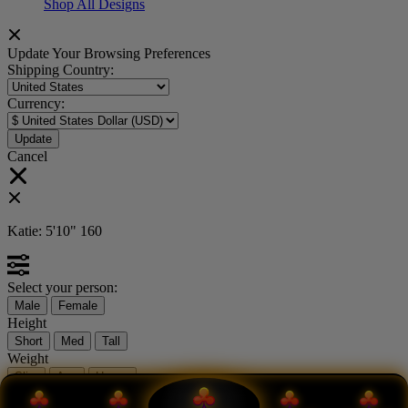
Shop All Designs
Update Your Browsing Preferences
Shipping Country:
Currency:
Cancel
Katie:
5'10"
160
Select your person:
Male
Female
Height
Short
Med
Tall
Weight
Slim
Avg
Heavy
View Size Chart