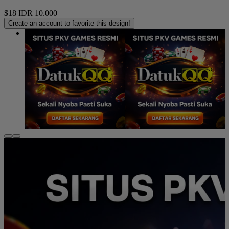
$18
IDR 10.000
Create an account to favorite this design!