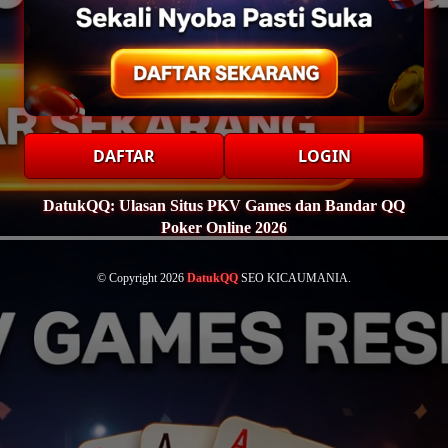
DAFTAR
LOGIN
DatukQQ: Ulasan Situs PKV Games dan Bandar QQ
Poker Online 2026
© Copyright 2026
DatukQQ
SEO KICAUMANIA.