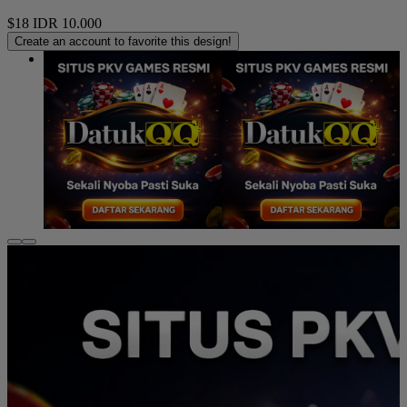
$18
IDR 10.000
Create an account to favorite this design!