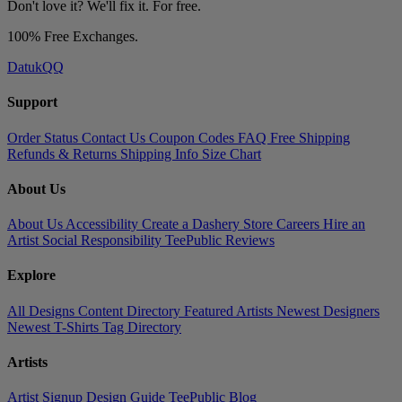
Don't love it? We'll fix it. For free.
100% Free Exchanges.
DatukQQ
Support
Order Status
Contact Us
Coupon Codes
FAQ
Free Shipping
Refunds & Returns
Shipping Info
Size Chart
About Us
About Us
Accessibility
Create a Dashery Store
Careers
Hire an
Artist
Social Responsibility
TeePublic Reviews
Explore
All Designs
Content Directory
Featured Artists
Newest Designers
Newest T-Shirts
Tag Directory
Artists
Artist Signup
Design Guide
TeePublic Blog