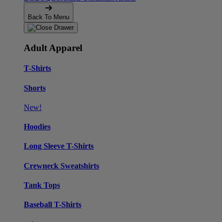
Back To Menu
Adult Apparel
T-Shirts
Shorts
New!
Hoodies
Long Sleeve T-Shirts
Crewneck Sweatshirts
Tank Tops
Baseball T-Shirts