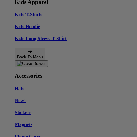
Kids Apparel
Kids T-Shirts
Kids Hoodie
Kids Long Sleeve T-Shirt
Back To Menu
Accessories
Hats
New!
Stickers
Magnets
Phone Cases