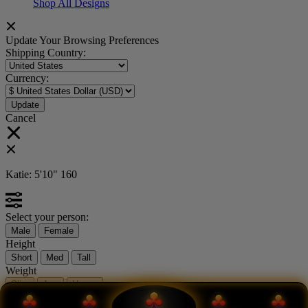
Shop All Designs
Update Your Browsing Preferences
Shipping Country:
Currency:
Cancel
Katie:
5'10"
160
Select your person:
Male
Female
Height
Short
Med
Tall
Weight
Slim
Avg
Heavy
View Size Chart