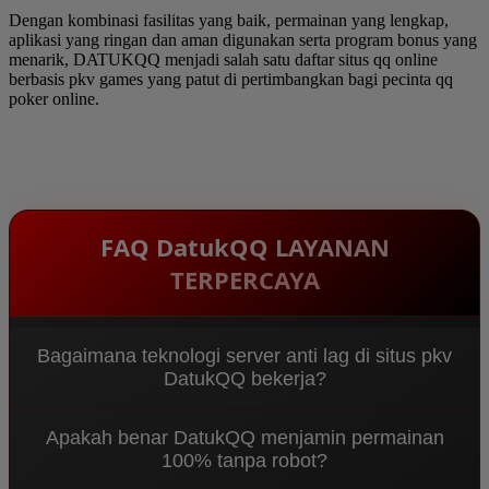
Dengan kombinasi fasilitas yang baik, permainan yang lengkap,
aplikasi yang ringan dan aman digunakan serta program bonus yang
menarik, DATUKQQ menjadi salah satu daftar situs qq online
berbasis pkv games yang patut di pertimbangkan bagi pecinta qq
poker online.
FAQ DatukQQ LAYANAN
TERPERCAYA
Bagaimana teknologi server anti lag di situs pkv
DatukQQ bekerja?
Sebagai
Agen PKV DominoQQ & Bandar QQ
Apakah benar DatukQQ menjamin permainan
Terpercaya 2026
, DatukQQ menggunakan sistem
100% tanpa robot?
Multi-Node Server terbaru yang mengarahkan