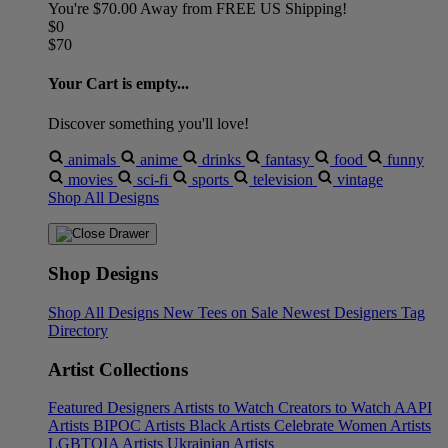
You're
$70.00
Away from
FREE US Shipping!
$0
$70
Your Cart is empty...
Discover something you'll love!
animals
anime
drinks
fantasy
food
funny
movies
sci-fi
sports
television
vintage
Shop All Designs
Shop Designs
Shop All Designs
New Tees on Sale
Newest Designers
Tag
Directory
Artist Collections
Featured Designers
Artists to Watch
Creators to Watch
AAPI
Artists
BIPOC Artists
Black Artists
Celebrate Women Artists
LGBTQIA Artists
Ukrainian Artists