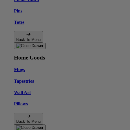
Pins
Totes
Back To Menu
Home Goods
Mugs
Tapestries
Wall Art
Pillows
Back To Menu