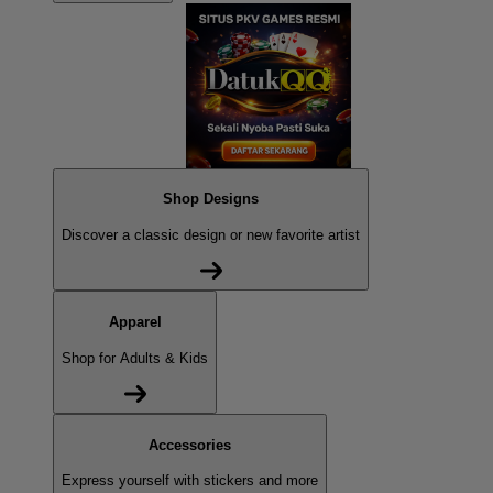
Shop Designs
Discover a classic design or new favorite artist
Apparel
Shop for Adults & Kids
Accessories
Express yourself with stickers and more