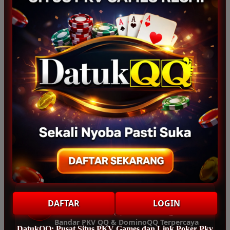
Suli_Bontot (Bali)
SB
“Sangat suka sama layanan pelanggan
situs pkv
ini. Sebagai penggemar
BandarQQ
dan
DomainQQ
lovers, saya
puas main di DatukQQ hingga saat ini.”
Nagita_Srey (Palembang)
NS
“Baru kali ini nemu yang pas, DatukQQ
memberikan bukti
meja hoki
paling gacor.
Main DominoQQ di mobile android sangat
lancar tanpa hambatan, bikin nyaman.”
Dedi_Egi (Bandung)
DAFTAR
LOGIN
DE
“Pantesan DatukQQ disebut sebagai
Bandar PKV QQ & DominoQQ Terpercaya
DatukQQ: Pusat Situs PKV Games dan Link Poker Pkv