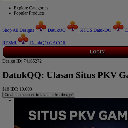
Explore Categories
Popular Products
Shop All Designs
DatukQQ
SITUS DatukQQ
D
RESMI
DatukQQ GACOR
LOGIN
Design ID: 74165272
DatukQQ: Ulasan Situs PKV G
$18
IDR 10.000
Create an account to favorite this design!