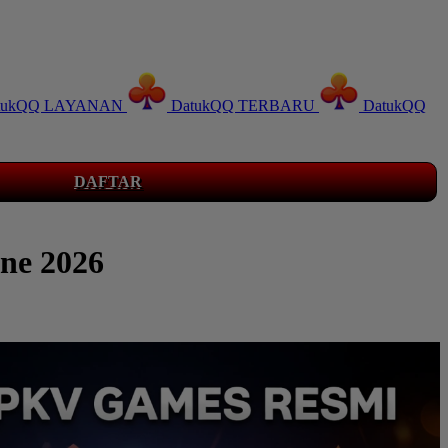
tukQQ LAYANAN
DatukQQ TERBARU
DatukQQ
DAFTAR
ne 2026