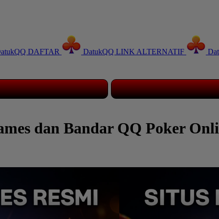
atukQQ DAFTAR
DatukQQ LINK ALTERNATIF
Da
ames dan Bandar QQ Poker Onli