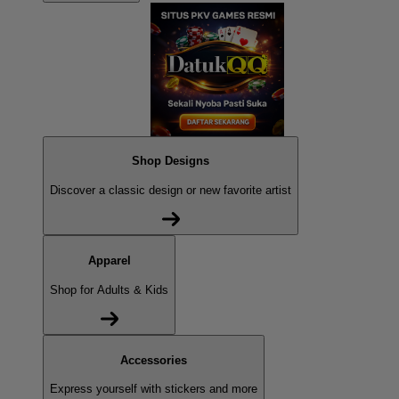
Shop Designs
Discover a classic design or new favorite artist
Apparel
Shop for Adults & Kids
Accessories
Express yourself with stickers and more