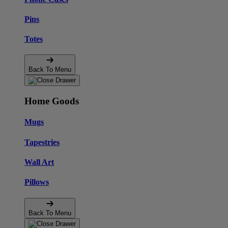
Pins
Totes
Back To Menu
Home Goods
Mugs
Tapestries
Wall Art
Pillows
Back To Menu