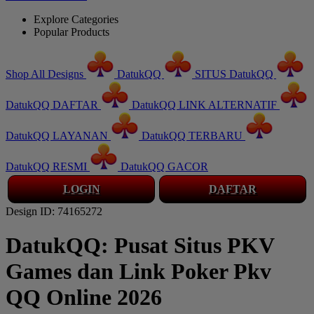
Explore Categories
Popular Products
Shop All Designs
DatukQQ
SITUS DatukQQ
DatukQQ DAFTAR
DatukQQ LINK ALTERNATIF
DatukQQ LAYANAN
DatukQQ TERBARU
DatukQQ RESMI
DatukQQ GACOR
LOGIN
DAFTAR
Design ID: 74165272
DatukQQ: Pusat Situs PKV
Games dan Link Poker Pkv
QQ Online 2026