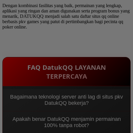
Dengan kombinasi fasilitas yang baik, permainan yang lengkap,
aplikasi yang ringan dan aman digunakan serta program bonus yang
menarik, DATUKQQ menjadi salah satu daftar situs qq online
berbasis pkv games yang patut di pertimbangkan bagi pecinta qq
poker online.
FAQ DatukQQ LAYANAN
TERPERCAYA
Bagaimana teknologi server anti lag di situs pkv
DatukQQ bekerja?
Sebagai
Agen PKV DominoQQ & Bandar QQ
Apakah benar DatukQQ menjamin permainan
Terpercaya 2026
, DatukQQ menggunakan sistem
100% tanpa robot?
Multi-Node Server terbaru yang mengarahkan