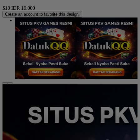
$18
IDR 10.000
Create an account to favorite this design!