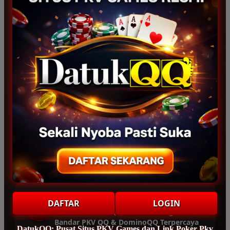
Suli_Bontot (Bali)
SB
“Sangat suka sama layanan pelanggan
situs pkv
ini. Sebagai penggemar
BandarQQ
dan
DomainQQ
lovers, saya
puas main di DatukQQ hingga saat ini.”
Nagita_Srey (Palembang)
NS
“Baru kali ini nemu yang pas, DatukQQ
memberikan bukti
meja hoki
paling gacor.
Main DominoQQ di mobile android sangat
lancar tanpa hambatan, bikin nyaman.”
Dedi_Egi (Bandung)
DAFTAR
LOGIN
DE
“Pantesan DatukQQ disebut sebagai
Bandar PKV QQ & DominoQQ Terpercaya
DatukQQ: Pusat Situs PKV Games dan Link Poker Pkv