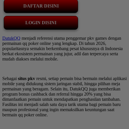
DAFTAR DISINI
LOGIN DISINI
DatukQQ
menjadi referensi utama penggemar pkv games dengan
permainan qq poker online yang lengkap. Di tahun 2026,
popularitasnya semakin berkembang pesat khususnya di Indonesia
berkat ekosistem permainan yang jujur, adil dan terpercaya serta
mudah diakses melalui mobile.
Sebagai
situs pkv
resmi, setiap pemain bisa bermain melalui aplikasi
mobile yang didukung sistem jaringan stabil, hingga pilihan meja
permainan yang beragam. Selain itu, DatukQQ juga memberikan
program bonus cashback dan referral hingga 20% yang bisa
dimanfaatkan pemain untuk mendapatkan penghasilan tambahan.
Fasilitas ini menjadi salah satu daya tarik utama bagi pemain baru
maupun profesional yang ingin memaksilkan keuntungan saat
bermain qq poker online.