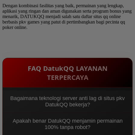
Dengan kombinasi fasilitas yang baik, permainan yang lengkap,
aplikasi yang ringan dan aman digunakan serta program bonus yang
menarik, DATUKQQ menjadi salah satu daftar situs qq online
berbasis pkv games yang patut di pertimbangkan bagi pecinta qq
poker online.
FAQ DatukQQ LAYANAN
TERPERCAYA
Bagaimana teknologi server anti lag di situs pkv
DatukQQ bekerja?
Sebagai
Agen PKV DominoQQ & Bandar QQ
Apakah benar DatukQQ menjamin permainan
Terpercaya 2026
, DatukQQ menggunakan sistem
100% tanpa robot?
Multi-Node Server terbaru yang mengarahkan