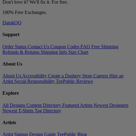
Don't love it? We'll fix it. For free.
100% Free Exchanges.
DatukQQ
Support
Order Status
Contact Us
Coupon Codes
FAQ
Free Shipping
Refunds & Returns
Shipping Info
Size Chart
About Us
About Us
Accessibility
Create a Dashery Store
Careers
Hire an
Artist
Social Responsibility
TeePublic Reviews
Explore
All Designs
Content Directory
Featured Artists
Newest Designers
Newest T-Shirts
Tag Directory
Artists
Artist Signup
Design Guide
TeePublic Blog