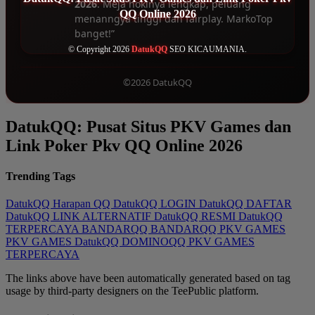
2026
. Meja hokinya lengkap, peluang
QQ Online 2026
menanngya tinggi dan fairplay. MarkoTop
banget!”
© Copyright 2026
DatukQQ
SEO KICAUMANIA.
©2026 DatukQQ
DatukQQ: Pusat Situs PKV Games dan
Link Poker Pkv QQ Online 2026
Trending Tags
DatukQQ
Harapan QQ
DatukQQ LOGIN
DatukQQ DAFTAR
DatukQQ LINK ALTERNATIF
DatukQQ RESMI
DatukQQ
TERPERCAYA
BANDARQQ
BANDARQQ
PKV GAMES
PKV GAMES DatukQQ
DOMINOQQ
PKV GAMES
TERPERCAYA
The links above have been automatically generated based on tag
usage by third-party designers on the TeePublic platform.