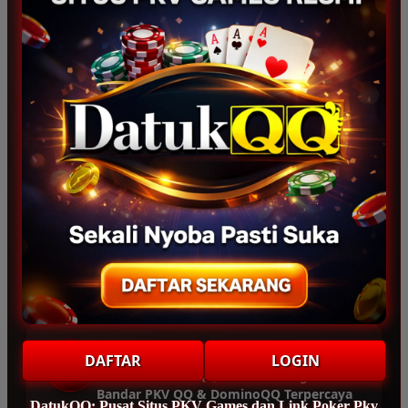
Suli_Bontot (Bali)
SB
“Sangat suka sama layanan pelanggan
situs pkv
ini. Sebagai penggemar
BandarQQ
dan
DomainQQ
lovers, saya
puas main di DatukQQ hingga saat ini.”
Nagita_Srey (Palembang)
NS
“Baru kali ini nemu yang pas, DatukQQ
memberikan bukti
meja hoki
paling gacor.
Main DominoQQ di mobile android sangat
lancar tanpa hambatan, bikin nyaman.”
Dedi_Egi (Bandung)
DAFTAR
LOGIN
DE
“Pantesan DatukQQ disebut sebagai
Bandar PKV QQ & DominoQQ Terpercaya
DatukQQ: Pusat Situs PKV Games dan Link Poker Pkv