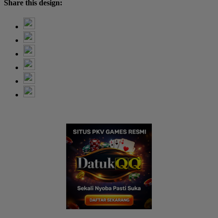
Share this design: