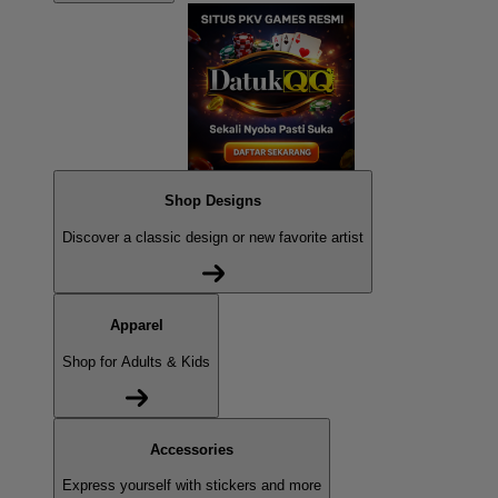
Shop Designs
Discover a classic design or new favorite artist
Apparel
Shop for Adults & Kids
Accessories
Express yourself with stickers and more