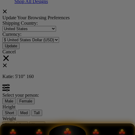
Shop All Designs
Update Your Browsing Preferences
Shipping Country:
Currency:
Cancel
Katie:
5'10"
160
Select your person:
Male
Female
Height
Short
Med
Tall
Weight
Slim
Avg
Heavy
View Size Chart