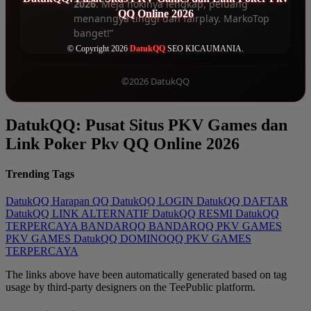
2026
. Meja hokinya lengkap, peluang
QQ Online 2026
menanngya tinggi dan fairplay. MarkoTop
banget!”
© Copyright 2026
DatukQQ
SEO KICAUMANIA.
©2026 DatukQQ
DatukQQ: Pusat Situs PKV Games dan
Link Poker Pkv QQ Online 2026
Trending Tags
DatukQQ
Harapan QQ
DatukQQ LOGIN
DatukQQ DAFTAR
DatukQQ LINK ALTERNATIF
DatukQQ RESMI
DatukQQ
TERPERCAYA
BANDARQQ
BANDARQQ
PKV GAMES
PKV GAMES DatukQQ
DOMINOQQ
PKV GAMES
TERPERCAYA
The links above have been automatically generated based on tag
usage by third-party designers on the TeePublic platform.