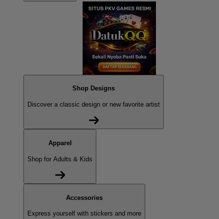
Shop Designs
Discover a classic design or new favorite artist
Apparel
Shop for Adults & Kids
Accessories
Express yourself with stickers and more