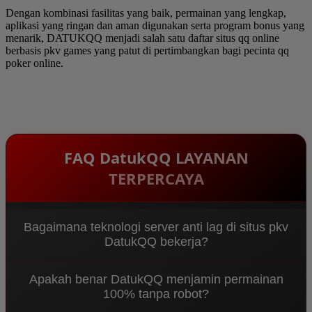
Dengan kombinasi fasilitas yang baik, permainan yang lengkap,
aplikasi yang ringan dan aman digunakan serta program bonus yang
menarik, DATUKQQ menjadi salah satu daftar situs qq online
berbasis pkv games yang patut di pertimbangkan bagi pecinta qq
poker online.
FAQ DatukQQ LAYANAN
TERPERCAYA
Bagaimana teknologi server anti lag di situs pkv
DatukQQ bekerja?
Sebagai
Agen PKV DominoQQ & Bandar QQ
Apakah benar DatukQQ menjamin permainan
Terpercaya 2026
, DatukQQ menggunakan sistem
100% tanpa robot?
Multi-Node Server terbaru yang mengarahkan