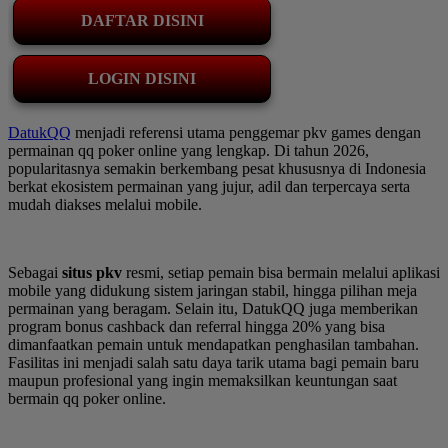
DAFTAR DISINI
LOGIN DISINI
DatukQQ
menjadi referensi utama penggemar pkv games dengan
permainan qq poker online yang lengkap. Di tahun 2026,
popularitasnya semakin berkembang pesat khususnya di Indonesia
berkat ekosistem permainan yang jujur, adil dan terpercaya serta
mudah diakses melalui mobile.
Sebagai
situs pkv
resmi, setiap pemain bisa bermain melalui aplikasi
mobile yang didukung sistem jaringan stabil, hingga pilihan meja
permainan yang beragam. Selain itu, DatukQQ juga memberikan
program bonus cashback dan referral hingga 20% yang bisa
dimanfaatkan pemain untuk mendapatkan penghasilan tambahan.
Fasilitas ini menjadi salah satu daya tarik utama bagi pemain baru
maupun profesional yang ingin memaksilkan keuntungan saat
bermain qq poker online.