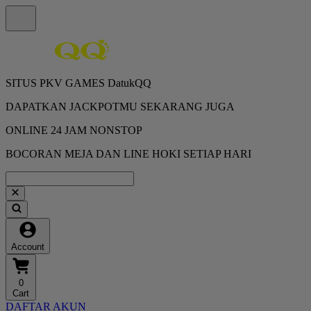
SITUS PKV GAMES DatukQQ
DAPATKAN JACKPOTMU SEKARANG JUGA
ONLINE 24 JAM NONSTOP
BOCORAN MEJA DAN LINE HOKI SETIAP HARI
Account
0
Cart
DAFTAR AKUN