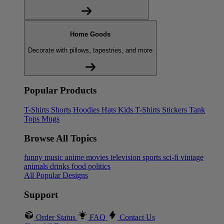
Home Goods
Decorate with pillows, tapestries, and more
Popular Products
T-Shirts
Shorts
Hoodies
Hats
Kids T-Shirts
Stickers
Tank
Tops
Mugs
Browse All Topics
funny
music
anime
movies
television
sports
sci-fi
vintage
animals
drinks
food
politics
All Popular Designs
Support
Order Status
FAQ
Contact Us