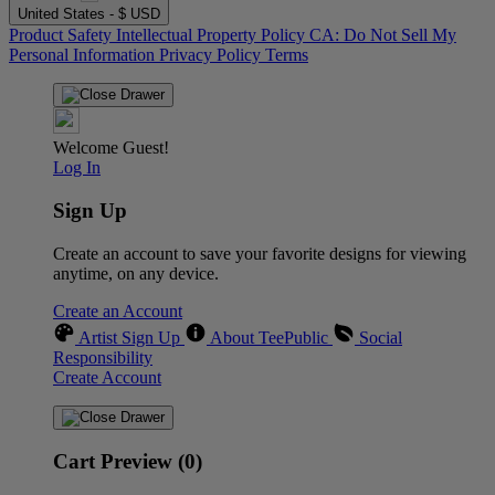
United States - $ USD
Product Safety
Intellectual Property Policy
CA: Do Not Sell My
Personal Information
Privacy Policy
Terms
Welcome Guest!
Log In
Sign Up
Create an account to save your favorite designs for viewing
anytime, on any device.
Create an Account
Artist Sign Up
About TeePublic
Social
Responsibility
Create Account
Cart Preview (0)