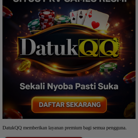
DatukQQ memberikan layanan premium bagi semua pengguna.