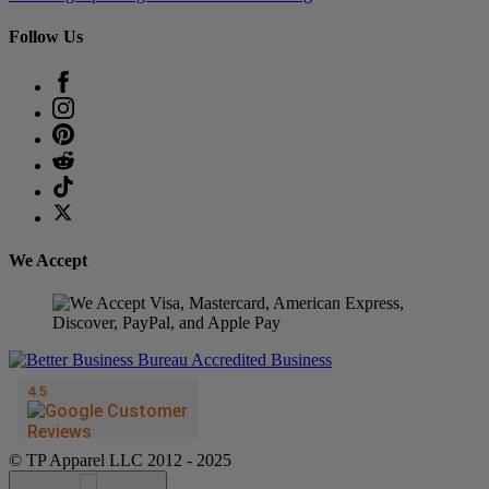
Follow Us
We Accept
© TP Apparel LLC 2012 - 2025