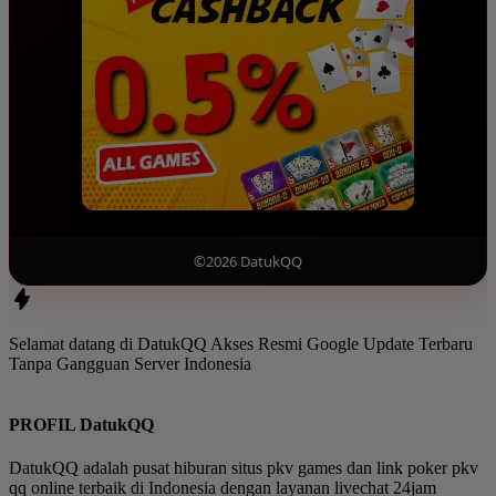
©2026 DatukQQ
Selamat datang di DatukQQ Akses Resmi Google Update Terbaru
Tanpa Gangguan Server Indonesia
PROFIL DatukQQ
DatukQQ adalah pusat hiburan situs pkv games dan link poker pkv
qq online terbaik di Indonesia dengan layanan livechat 24jam