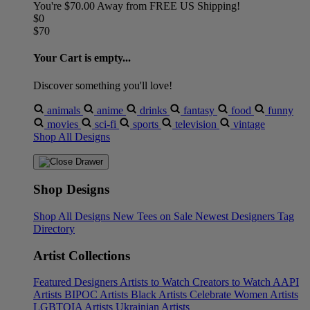
You're
$70.00
Away from
FREE US Shipping!
$0
$70
Your Cart is empty...
Discover something you'll love!
animals
anime
drinks
fantasy
food
funny
movies
sci-fi
sports
television
vintage
Shop All Designs
Shop Designs
Shop All Designs
New Tees on Sale
Newest Designers
Tag
Directory
Artist Collections
Featured Designers
Artists to Watch
Creators to Watch
AAPI
Artists
BIPOC Artists
Black Artists
Celebrate Women Artists
LGBTQIA Artists
Ukrainian Artists