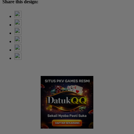
Share this design: