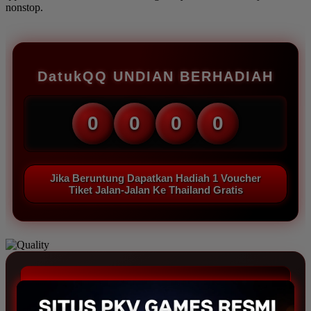
nonstop.
DatukQQ UNDIAN BERHADIAH
0
0
0
0
Jika Beruntung Dapatkan Hadiah 1 Voucher
Tiket Jalan-Jalan Ke Thailand Gratis
REVIEW MEMBERSHIP DatukQQ