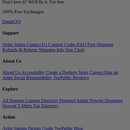
Don't love it? We'll fix it. For free.
100% Free Exchanges.
DatukQQ
Support
Order Status
Contact Us
Coupon Codes
FAQ
Free Shipping
Refunds & Returns
Shipping Info
Size Chart
About Us
About Us
Accessibility
Create a Dashery Store
Careers
Hire an
Artist
Social Responsibility
TeePublic Reviews
Explore
All Designs
Content Directory
Featured Artists
Newest Designers
Newest T-Shirts
Tag Directory
Artists
Artist Signup
Design Guide
TeePublic Blog