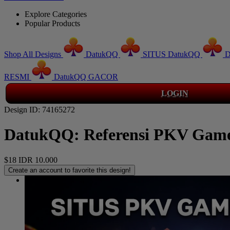
Explore Categories
Popular Products
Shop All Designs
DatukQQ
SITUS DatukQQ
D
RESMI
DatukQQ GACOR
LOGIN
Design ID: 74165272
DatukQQ: Referensi PKV Game
$18
IDR 10.000
Create an account to favorite this design!