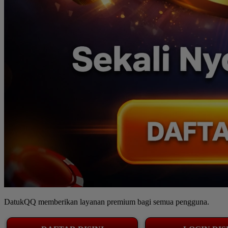
DatukQQ memberikan layanan premium bagi semua pengguna.