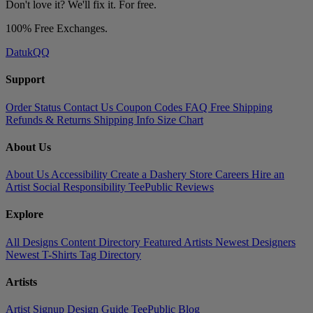
Don't love it? We'll fix it. For free.
100% Free Exchanges.
DatukQQ
Support
Order Status
Contact Us
Coupon Codes
FAQ
Free Shipping
Refunds & Returns
Shipping Info
Size Chart
About Us
About Us
Accessibility
Create a Dashery Store
Careers
Hire an
Artist
Social Responsibility
TeePublic Reviews
Explore
All Designs
Content Directory
Featured Artists
Newest Designers
Newest T-Shirts
Tag Directory
Artists
Artist Signup
Design Guide
TeePublic Blog