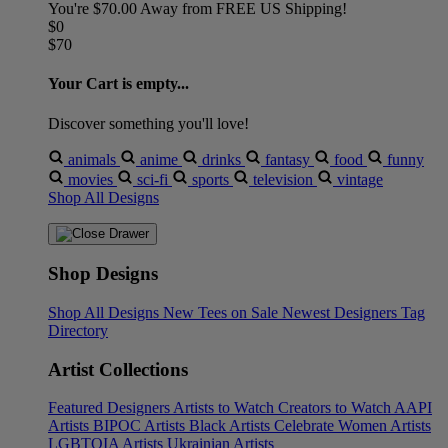
You're
$70.00
Away from
FREE US Shipping!
$0
$70
Your Cart is empty...
Discover something you'll love!
animals
anime
drinks
fantasy
food
funny
movies
sci-fi
sports
television
vintage
Shop All Designs
Shop Designs
Shop All Designs
New Tees on Sale
Newest Designers
Tag
Directory
Artist Collections
Featured Designers
Artists to Watch
Creators to Watch
AAPI
Artists
BIPOC Artists
Black Artists
Celebrate Women Artists
LGBTQIA Artists
Ukrainian Artists