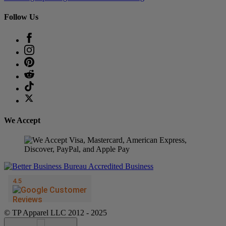
Follow Us
We Accept
© TP Apparel LLC 2012 - 2025