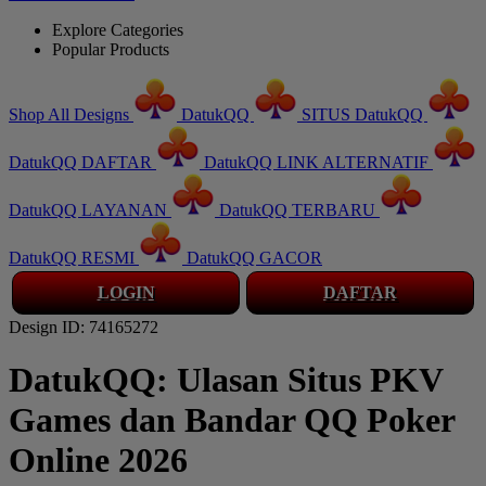
Explore Categories
Popular Products
Shop All Designs
DatukQQ
SITUS DatukQQ
DatukQQ DAFTAR
DatukQQ LINK ALTERNATIF
DatukQQ LAYANAN
DatukQQ TERBARU
DatukQQ RESMI
DatukQQ GACOR
LOGIN
DAFTAR
Design ID: 74165272
DatukQQ: Ulasan Situs PKV
Games dan Bandar QQ Poker
Online 2026