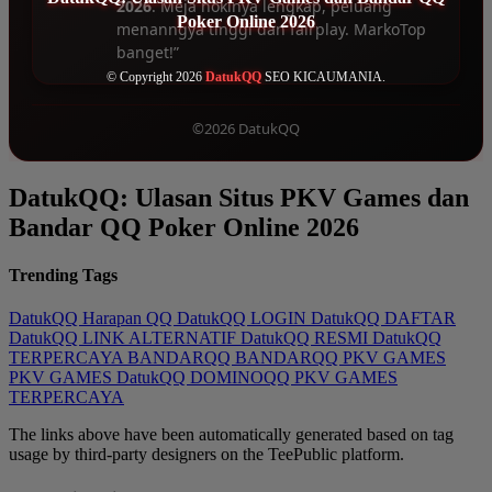
2026
. Meja hokinya lengkap, peluang
Poker Online 2026
menanngya tinggi dan fairplay. MarkoTop
banget!”
© Copyright 2026
DatukQQ
SEO KICAUMANIA.
©2026 DatukQQ
DatukQQ: Ulasan Situs PKV Games dan
Bandar QQ Poker Online 2026
Trending Tags
DatukQQ
Harapan QQ
DatukQQ LOGIN
DatukQQ DAFTAR
DatukQQ LINK ALTERNATIF
DatukQQ RESMI
DatukQQ
TERPERCAYA
BANDARQQ
BANDARQQ
PKV GAMES
PKV GAMES DatukQQ
DOMINOQQ
PKV GAMES
TERPERCAYA
The links above have been automatically generated based on tag
usage by third-party designers on the TeePublic platform.