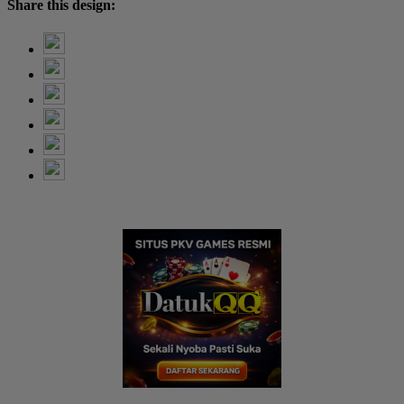
Share this design: