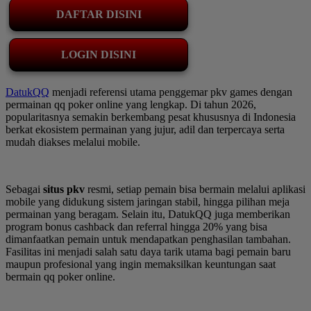
DAFTAR DISINI
LOGIN DISINI
DatukQQ
menjadi referensi utama penggemar pkv games dengan
permainan qq poker online yang lengkap. Di tahun 2026,
popularitasnya semakin berkembang pesat khususnya di Indonesia
berkat ekosistem permainan yang jujur, adil dan terpercaya serta
mudah diakses melalui mobile.
Sebagai
situs pkv
resmi, setiap pemain bisa bermain melalui aplikasi
mobile yang didukung sistem jaringan stabil, hingga pilihan meja
permainan yang beragam. Selain itu, DatukQQ juga memberikan
program bonus cashback dan referral hingga 20% yang bisa
dimanfaatkan pemain untuk mendapatkan penghasilan tambahan.
Fasilitas ini menjadi salah satu daya tarik utama bagi pemain baru
maupun profesional yang ingin memaksilkan keuntungan saat
bermain qq poker online.