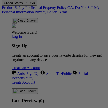
United States - $ USD
Product Safety
Intellectual Property Policy
CA: Do Not Sell My
Personal Information
Privacy Policy
Terms
Welcome Guest!
Log In
Sign Up
Create an account to save your favorite designs for viewing
anytime, on any device.
Create an Account
Artist Sign Up
About TeePublic
Social
Responsibility
Create Account
Cart Preview (0)