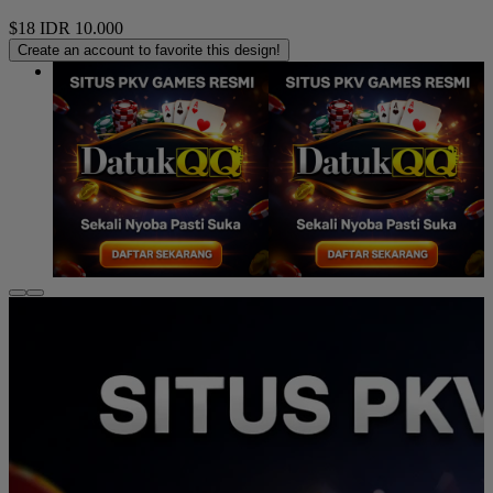
$18
IDR 10.000
Create an account to favorite this design!