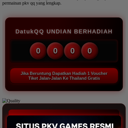
permainan pkv qq yang lengkap.
DatukQQ UNDIAN BERHADIAH
0
0
0
0
Jika Beruntung Dapatkan Hadiah 1 Voucher
Tiket Jalan-Jalan Ke Thailand Gratis
REVIEW MEMBERSHIP DatukQQ