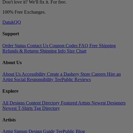
Don't love it? We'll fix it. For free.
100% Free Exchanges.
DatukQQ
Support
Order Status
Contact Us
Coupon Codes
FAQ
Free Shipping
Refunds & Returns
Shipping Info
Size Chart
About Us
About Us
Accessibility
Create a Dashery Store
Careers
Hire an
Artist
Social Responsibility
TeePublic Reviews
Explore
All Designs
Content Directory
Featured Artists
Newest Designers
Newest T-Shirts
Tag Directory
Artists
Artist Signup
Design Guide
TeePublic Blog