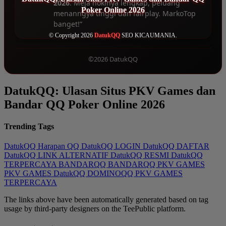
2026
. Meja hokinya lengkap, peluang
Poker Online 2026
menanngya tinggi dan fairplay. MarkoTop
banget!”
© Copyright 2026
DatukQQ
SEO KICAUMANIA.
©2026 DatukQQ
DatukQQ: Ulasan Situs PKV Games dan
Bandar QQ Poker Online 2026
Trending Tags
DatukQQ
Harapan QQ
DatukQQ LOGIN
DatukQQ DAFTAR
DatukQQ LINK ALTERNATIF
DatukQQ RESMI
DatukQQ
TERPERCAYA
BANDARQQ
BANDARQQ
PKV GAMES
PKV GAMES DatukQQ
DOMINOQQ
PKV GAMES
TERPERCAYA
The links above have been automatically generated based on tag
usage by third-party designers on the TeePublic platform.