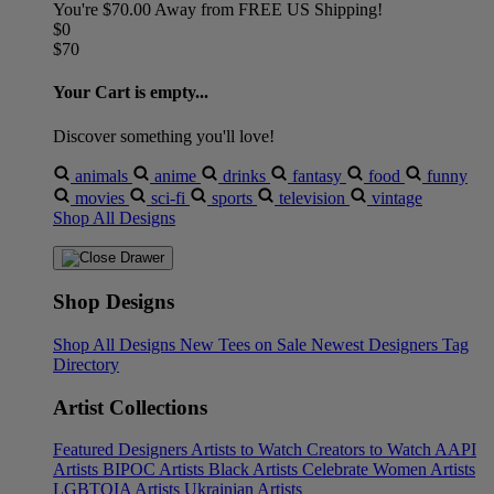
You're
$70.00
Away from
FREE US Shipping!
$0
$70
Your Cart is empty...
Discover something you'll love!
animals
anime
drinks
fantasy
food
funny
movies
sci-fi
sports
television
vintage
Shop All Designs
Shop Designs
Shop All Designs
New Tees on Sale
Newest Designers
Tag
Directory
Artist Collections
Featured Designers
Artists to Watch
Creators to Watch
AAPI
Artists
BIPOC Artists
Black Artists
Celebrate Women Artists
LGBTQIA Artists
Ukrainian Artists