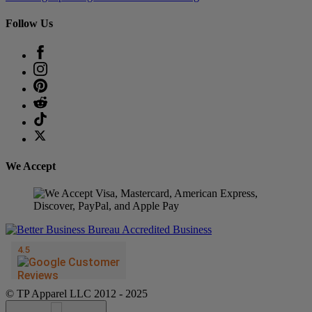
Follow Us
We Accept
© TP Apparel LLC 2012 - 2025