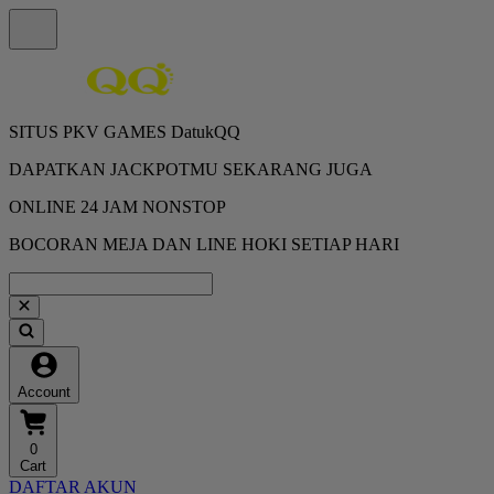
SITUS PKV GAMES DatukQQ
DAPATKAN JACKPOTMU SEKARANG JUGA
ONLINE 24 JAM NONSTOP
BOCORAN MEJA DAN LINE HOKI SETIAP HARI
Account
0
Cart
DAFTAR AKUN