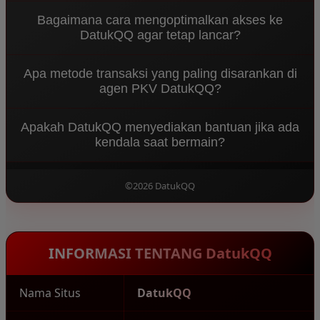
koneksi ke jalur terpendek. Ini meminimalisir ping
Benar sekali. Sebagai
situs pkv
resmi, kami
tinggi, memastikan kelancaran total saat Anda
Bagaimana cara mengoptimalkan akses ke
mengimplementasikan sistem deteksi otomatis
bermain
BandarQQ
maupun
DomainQQ
.
DatukQQ agar tetap lancar?
tingkat tinggi. Ini menjamin setiap putaran
DominoQQ
dan Bandar QQ berjalan murni Player
Pastikan Anda mengakses link alternatif resmi atau
vs Player, menjaga ekosistem tetap fair play.
Apa metode transaksi yang paling disarankan di
mengunduh aplikasi versi terbaru. Kosongkan
agen PKV DatukQQ?
cache perangkat Anda secara berkala agar
teknologi
server anti lag
bekerja maksimal untuk
Untuk menunjang kecepatan deposit dan withdraw
pengalaman bermain
BandarQQ
yang tanpa batas.
Apakah DatukQQ menyediakan bantuan jika ada
di
situs pkv
kami, sangat disarankan
kendala saat bermain?
menggunakan QRIS atau E-wallet (Dana/OVO).
Sistem otomatis DatukQQ akan memproses saldo
Tentu. Sebagai
Agen PKV DominoQQ & Bandar QQ
Anda dalam hitungan detik, sehingga Anda bisa
Terpercaya 2026
, tim Customer Service profesional
©2026 DatukQQ
langsung fokus ke meja
DomainQQ
.
kami siaga 24 jam nonstop via LiveChat untuk
memberikan solusi instan terkait pendaftaran,
login, atau hambatan teknis lainnya di ekosistem
PKV.
INFORMASI TENTANG DatukQQ
Nama Situs
DatukQQ