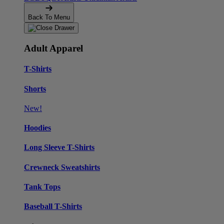
Back To Menu
Adult Apparel
T-Shirts
Shorts
New!
Hoodies
Long Sleeve T-Shirts
Crewneck Sweatshirts
Tank Tops
Baseball T-Shirts