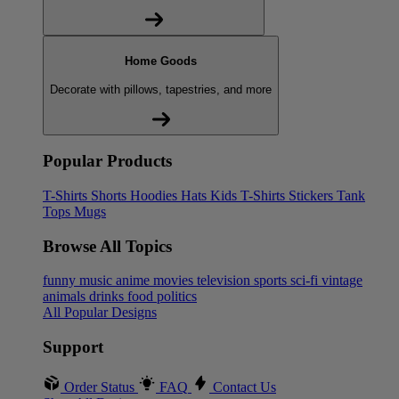
Home Goods
Decorate with pillows, tapestries, and more
Popular Products
T-Shirts
Shorts
Hoodies
Hats
Kids T-Shirts
Stickers
Tank
Tops
Mugs
Browse All Topics
funny
music
anime
movies
television
sports
sci-fi
vintage
animals
drinks
food
politics
All Popular Designs
Support
Order Status
FAQ
Contact Us