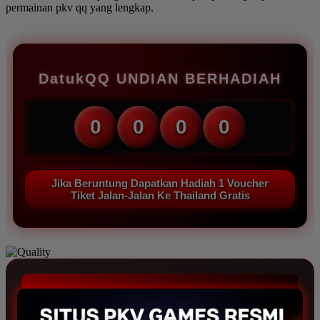
permainan pkv qq yang lengkap.
DatukQQ UNDIAN BERHADIAH
0
0
0
0
Jika Beruntung Dapatkan Hadiah 1 Voucher
Tiket Jalan-Jalan Ke Thailand Gratis
REVIEW MEMBERSHIP DatukQQ