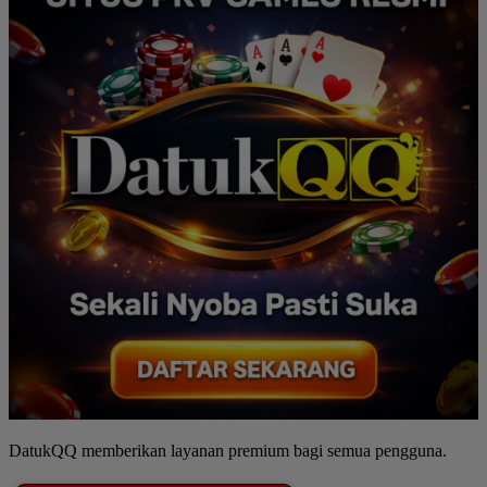
DatukQQ memberikan layanan premium bagi semua pengguna.