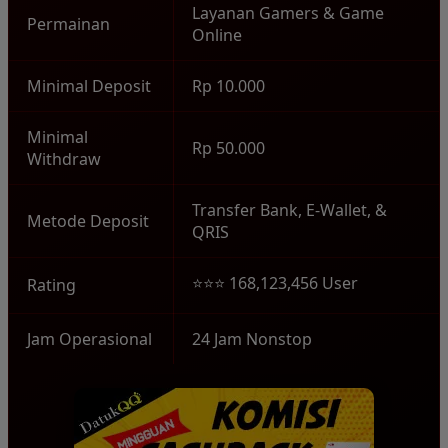
Layanan Gamers & Game
Permainan
Online
Minimal Deposit
Rp 10.000
Minimal
Rp 50.000
Withdraw
Transfer Bank, E-Wallet, &
Metode Deposit
QRIS
⭐⭐⭐ 168,123,456 User
Rating
Jam Operasional
24 Jam Nonstop