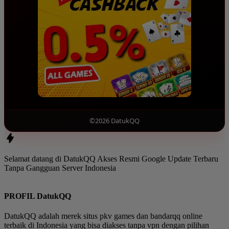
©2026 DatukQQ
Selamat datang di DatukQQ Akses Resmi Google Update Terbaru
Tanpa Gangguan Server Indonesia
PROFIL DatukQQ
DatukQQ adalah merek situs pkv games dan bandarqq online
terbaik di Indonesia yang bisa diakses tanpa vpn dengan pilihan