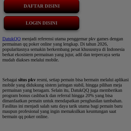
DAFTAR DISINI
LOGIN DISINI
DatukQQ
menjadi referensi utama penggemar pkv games dengan
permainan qq poker online yang lengkap. Di tahun 2026,
popularitasnya semakin berkembang pesat khususnya di Indonesia
berkat ekosistem permainan yang jujur, adil dan terpercaya serta
mudah diakses melalui mobile.
Sebagai
situs pkv
resmi, setiap pemain bisa bermain melalui aplikasi
mobile yang didukung sistem jaringan stabil, hingga pilihan meja
permainan yang beragam. Selain itu, DatukQQ juga memberikan
program bonus cashback dan referral hingga 20% yang bisa
dimanfaatkan pemain untuk mendapatkan penghasilan tambahan.
Fasilitas ini menjadi salah satu daya tarik utama bagi pemain baru
maupun profesional yang ingin memaksilkan keuntungan saat
bermain qq poker online.