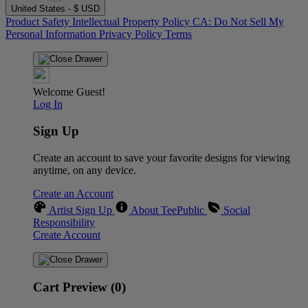
United States - $ USD
Product Safety
Intellectual Property Policy
CA: Do Not Sell My
Personal Information
Privacy Policy
Terms
Welcome Guest!
Log In
Sign Up
Create an account to save your favorite designs for viewing
anytime, on any device.
Create an Account
Artist Sign Up
About TeePublic
Social
Responsibility
Create Account
Cart Preview (0)