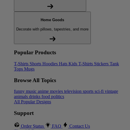
Home Goods
Decorate with pillows, tapestries, and more
Popular Products
T-Shirts
Shorts
Hoodies
Hats
Kids T-Shirts
Stickers
Tank
Tops
Mugs
Browse All Topics
funny
music
anime
movies
television
sports
sci-fi
vintage
animals
drinks
food
politics
All Popular Designs
Support
Order Status
FAQ
Contact Us