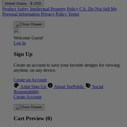
United States - $ USD
Product Safety
Intellectual Property Policy
CA: Do Not Sell My
Personal Information
Privacy Policy
Terms
Welcome Guest!
Log In
Sign Up
Create an account to save your favorite designs for viewing
anytime, on any device.
Create an Account
Artist Sign Up
About TeePublic
Social
Responsibility
Create Account
Cart Preview (0)