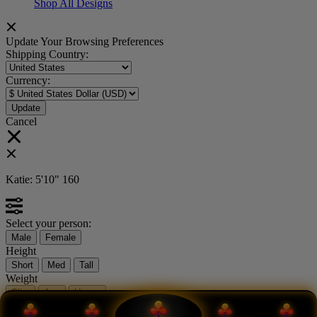
Shop All Designs
Update Your Browsing Preferences
Shipping Country:
Currency:
Cancel
Katie:
5'10"
160
Select your person:
Male
Female
Height
Short
Med
Tall
Weight
Slim
Avg
Heavy
View Size Chart