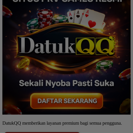
DatukQQ memberikan layanan premium bagi semua pengguna.