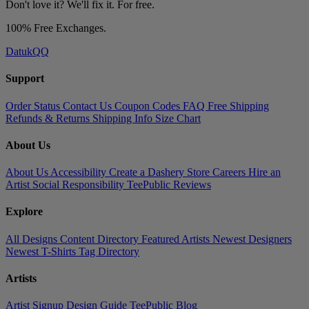
Don't love it? We'll fix it. For free.
100% Free Exchanges.
DatukQQ
Support
Order Status
Contact Us
Coupon Codes
FAQ
Free Shipping
Refunds & Returns
Shipping Info
Size Chart
About Us
About Us
Accessibility
Create a Dashery Store
Careers
Hire an
Artist
Social Responsibility
TeePublic Reviews
Explore
All Designs
Content Directory
Featured Artists
Newest Designers
Newest T-Shirts
Tag Directory
Artists
Artist Signup
Design Guide
TeePublic Blog