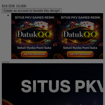
$18
IDR 10.000
Create an account to favorite this design!