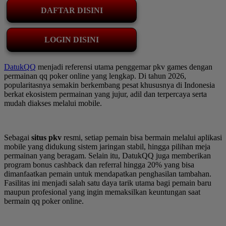
DAFTAR DISINI
LOGIN DISINI
DatukQQ
menjadi referensi utama penggemar pkv games dengan
permainan qq poker online yang lengkap. Di tahun 2026,
popularitasnya semakin berkembang pesat khususnya di Indonesia
berkat ekosistem permainan yang jujur, adil dan terpercaya serta
mudah diakses melalui mobile.
Sebagai
situs pkv
resmi, setiap pemain bisa bermain melalui aplikasi
mobile yang didukung sistem jaringan stabil, hingga pilihan meja
permainan yang beragam. Selain itu, DatukQQ juga memberikan
program bonus cashback dan referral hingga 20% yang bisa
dimanfaatkan pemain untuk mendapatkan penghasilan tambahan.
Fasilitas ini menjadi salah satu daya tarik utama bagi pemain baru
maupun profesional yang ingin memaksilkan keuntungan saat
bermain qq poker online.