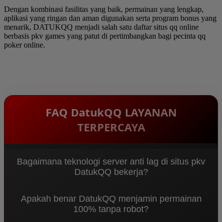
Dengan kombinasi fasilitas yang baik, permainan yang lengkap,
aplikasi yang ringan dan aman digunakan serta program bonus yang
menarik, DATUKQQ menjadi salah satu daftar situs qq online
berbasis pkv games yang patut di pertimbangkan bagi pecinta qq
poker online.
FAQ DatukQQ LAYANAN
TERPERCAYA
Bagaimana teknologi server anti lag di situs pkv
DatukQQ bekerja?
Sebagai
Agen PKV DominoQQ & Bandar QQ
Apakah benar DatukQQ menjamin permainan
Terpercaya 2026
, DatukQQ menggunakan sistem
100% tanpa robot?
Multi-Node Server terbaru yang mengarahkan