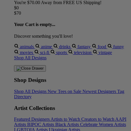
You're
$70.00
Away from
FREE US Shipping!
$0
$70
Your Cart is empty...
Discover something you'll love!
animals
anime
drinks
fantasy
food
funny
movies
sci-fi
sports
television
vintage
Shop All Designs
Shop Designs
Shop All Designs
New Tees on Sale
Newest Designers
Tag
Directory
Artist Collections
Featured Designers
Artists to Watch
Creators to Watch
AAPI
Artists
BIPOC Artists
Black Artists
Celebrate Women Artists
LGBTQIA Artists
Ukrainian Artists