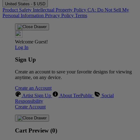
United States - $ USD
Product Safety
Intellectual Property Policy
CA: Do Not Sell My
Personal Information
Privacy Policy
Terms
Welcome Guest!
Log In
Sign Up
Create an account to save your favorite designs for viewing
anytime, on any device.
Create an Account
Artist Sign Up
About TeePublic
Social
Responsibility
Create Account
Cart Preview (0)