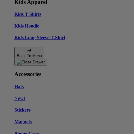
Kids Apparel
Kids T-Shirts
Kids Hoodie
Kids Long Sleeve T-Shirt
Back To Menu
Accessories
Hats
New!
Stickers
Magnets
Phone Cases