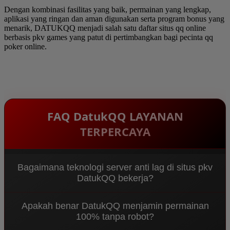
Dengan kombinasi fasilitas yang baik, permainan yang lengkap,
aplikasi yang ringan dan aman digunakan serta program bonus yang
menarik, DATUKQQ menjadi salah satu daftar situs qq online
berbasis pkv games yang patut di pertimbangkan bagi pecinta qq
poker online.
FAQ DatukQQ LAYANAN
TERPERCAYA
Bagaimana teknologi server anti lag di situs pkv
DatukQQ bekerja?
Sebagai
Agen PKV DominoQQ & Bandar QQ
Apakah benar DatukQQ menjamin permainan
Terpercaya 2026
, DatukQQ menggunakan sistem
100% tanpa robot?
Multi-Node Server terbaru yang mengarahkan