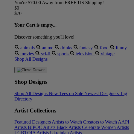
You're
$70.00
Away from
FREE US Shipping!
$0
$70
Your Cart is empty...
Discover something you'll love!
animals
anime
drinks
fantasy
food
funny
movies
sci-fi
sports
television
vintage
Shop All Designs
Shop Designs
Shop All Designs
New Tees on Sale
Newest Designers
Tag
Directory
Artist Collections
Featured Designers
Artists to Watch
Creators to Watch
AAPI
Artists
BIPOC Artists
Black Artists
Celebrate Women Artists
LGBTQIA Artists
Ukrainian Artists