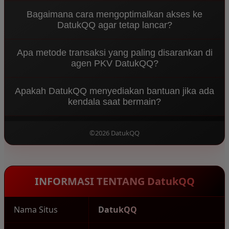
koneksi ke jalur terpendek. Ini meminimalisir ping
Benar sekali. Sebagai
situs pkv
resmi, kami
tinggi, memastikan kelancaran total saat Anda
Bagaimana cara mengoptimalkan akses ke
mengimplementasikan sistem deteksi otomatis
bermain
BandarQQ
maupun
DomainQQ
.
DatukQQ agar tetap lancar?
tingkat tinggi. Ini menjamin setiap putaran
DominoQQ
dan Bandar QQ berjalan murni Player
Pastikan Anda mengakses link alternatif resmi atau
vs Player, menjaga ekosistem tetap fair play.
Apa metode transaksi yang paling disarankan di
mengunduh aplikasi versi terbaru. Kosongkan
agen PKV DatukQQ?
cache perangkat Anda secara berkala agar
teknologi
server anti lag
bekerja maksimal untuk
Untuk menunjang kecepatan deposit dan withdraw
pengalaman bermain
BandarQQ
yang tanpa batas.
Apakah DatukQQ menyediakan bantuan jika ada
di
situs pkv
kami, sangat disarankan
kendala saat bermain?
menggunakan QRIS atau E-wallet (Dana/OVO).
Sistem otomatis DatukQQ akan memproses saldo
Tentu. Sebagai
Agen PKV DominoQQ & Bandar QQ
Anda dalam hitungan detik, sehingga Anda bisa
Terpercaya 2026
, tim Customer Service profesional
©2026 DatukQQ
langsung fokus ke meja
DomainQQ
.
kami siaga 24 jam nonstop via LiveChat untuk
memberikan solusi instan terkait pendaftaran,
login, atau hambatan teknis lainnya di ekosistem
PKV.
INFORMASI TENTANG DatukQQ
Nama Situs
DatukQQ