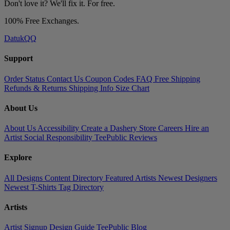
Don't love it? We'll fix it. For free.
100% Free Exchanges.
DatukQQ
Support
Order Status
Contact Us
Coupon Codes
FAQ
Free Shipping
Refunds & Returns
Shipping Info
Size Chart
About Us
About Us
Accessibility
Create a Dashery Store
Careers
Hire an
Artist
Social Responsibility
TeePublic Reviews
Explore
All Designs
Content Directory
Featured Artists
Newest Designers
Newest T-Shirts
Tag Directory
Artists
Artist Signup
Design Guide
TeePublic Blog