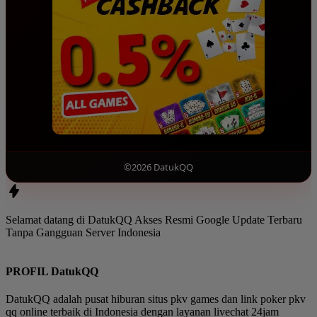
©2026 DatukQQ
Selamat datang di DatukQQ Akses Resmi Google Update Terbaru
Tanpa Gangguan Server Indonesia
PROFIL DatukQQ
DatukQQ adalah pusat hiburan situs pkv games dan link poker pkv
qq online terbaik di Indonesia dengan layanan livechat 24jam