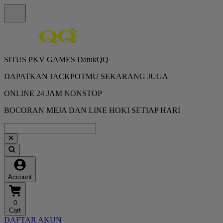
SITUS PKV GAMES DatukQQ
DAPATKAN JACKPOTMU SEKARANG JUGA
ONLINE 24 JAM NONSTOP
BOCORAN MEJA DAN LINE HOKI SETIAP HARI
Account
0
Cart
DAFTAR AKUN