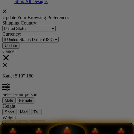
Shop All Designs
Update Your Browsing Preferences
Shipping Country:
Currency:
Cancel
Katie:
5'10"
160
Select your person:
Male
Female
Height
Short
Med
Tall
Weight
Slim
Avg
Heavy
View Size Chart