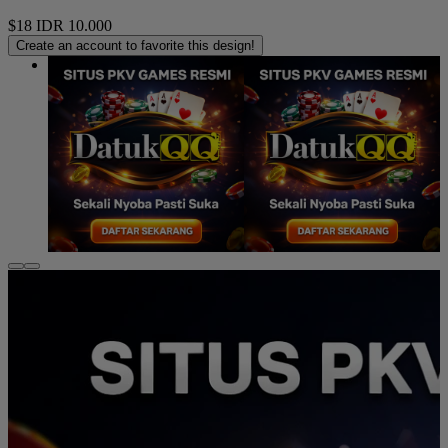
$18
IDR 10.000
Create an account to favorite this design!