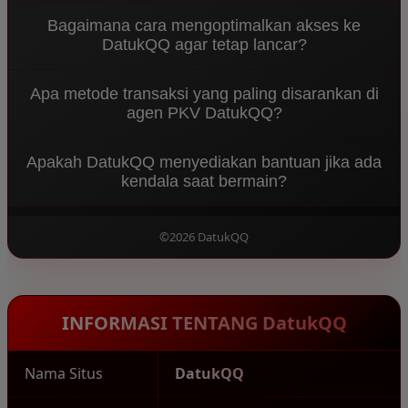
koneksi ke jalur terpendek. Ini meminimalisir ping
Benar sekali. Sebagai
situs pkv
resmi, kami
tinggi, memastikan kelancaran total saat Anda
Bagaimana cara mengoptimalkan akses ke
mengimplementasikan sistem deteksi otomatis
bermain
BandarQQ
maupun
DomainQQ
.
DatukQQ agar tetap lancar?
tingkat tinggi. Ini menjamin setiap putaran
DominoQQ
dan Bandar QQ berjalan murni Player
Pastikan Anda mengakses link alternatif resmi atau
vs Player, menjaga ekosistem tetap fair play.
Apa metode transaksi yang paling disarankan di
mengunduh aplikasi versi terbaru. Kosongkan
agen PKV DatukQQ?
cache perangkat Anda secara berkala agar
teknologi
server anti lag
bekerja maksimal untuk
Untuk menunjang kecepatan deposit dan withdraw
pengalaman bermain
BandarQQ
yang tanpa batas.
Apakah DatukQQ menyediakan bantuan jika ada
di
situs pkv
kami, sangat disarankan
kendala saat bermain?
menggunakan QRIS atau E-wallet (Dana/OVO).
Sistem otomatis DatukQQ akan memproses saldo
Tentu. Sebagai
Agen PKV DominoQQ & Bandar QQ
Anda dalam hitungan detik, sehingga Anda bisa
Terpercaya 2026
, tim Customer Service profesional
©2026 DatukQQ
langsung fokus ke meja
DomainQQ
.
kami siaga 24 jam nonstop via LiveChat untuk
memberikan solusi instan terkait pendaftaran,
login, atau hambatan teknis lainnya di ekosistem
PKV.
INFORMASI TENTANG DatukQQ
Nama Situs
DatukQQ