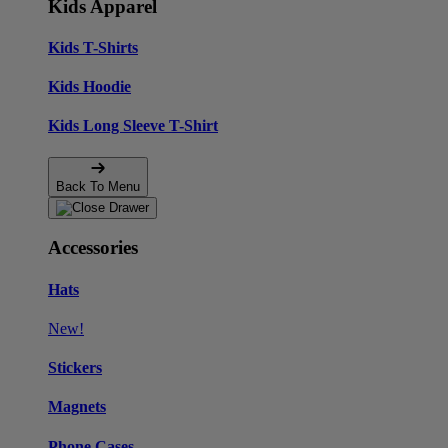
Kids Apparel
Kids T-Shirts
Kids Hoodie
Kids Long Sleeve T-Shirt
Back To Menu
Accessories
Hats
New!
Stickers
Magnets
Phone Cases