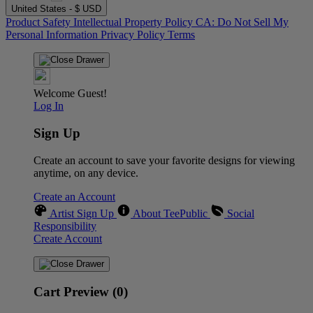
United States - $ USD
Product Safety
Intellectual Property Policy
CA: Do Not Sell My
Personal Information
Privacy Policy
Terms
Welcome Guest!
Log In
Sign Up
Create an account to save your favorite designs for viewing
anytime, on any device.
Create an Account
Artist Sign Up
About TeePublic
Social
Responsibility
Create Account
Cart Preview (0)