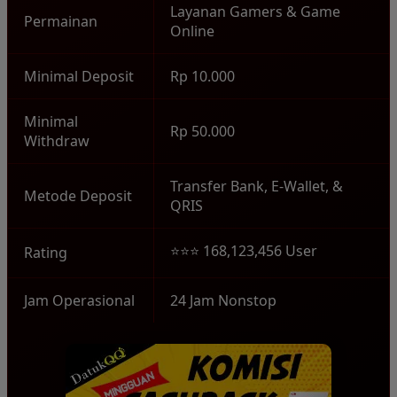
Layanan Gamers & Game
Permainan
Online
Minimal Deposit
Rp 10.000
Minimal
Rp 50.000
Withdraw
Transfer Bank, E-Wallet, &
Metode Deposit
QRIS
⭐⭐⭐ 168,123,456 User
Rating
Jam Operasional
24 Jam Nonstop