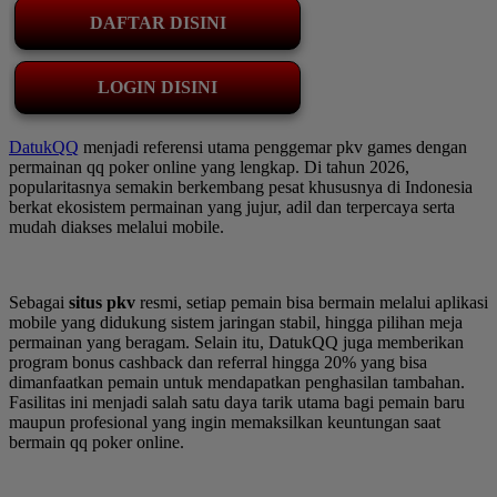
DAFTAR DISINI
LOGIN DISINI
DatukQQ
menjadi referensi utama penggemar pkv games dengan
permainan qq poker online yang lengkap. Di tahun 2026,
popularitasnya semakin berkembang pesat khususnya di Indonesia
berkat ekosistem permainan yang jujur, adil dan terpercaya serta
mudah diakses melalui mobile.
Sebagai
situs pkv
resmi, setiap pemain bisa bermain melalui aplikasi
mobile yang didukung sistem jaringan stabil, hingga pilihan meja
permainan yang beragam. Selain itu, DatukQQ juga memberikan
program bonus cashback dan referral hingga 20% yang bisa
dimanfaatkan pemain untuk mendapatkan penghasilan tambahan.
Fasilitas ini menjadi salah satu daya tarik utama bagi pemain baru
maupun profesional yang ingin memaksilkan keuntungan saat
bermain qq poker online.