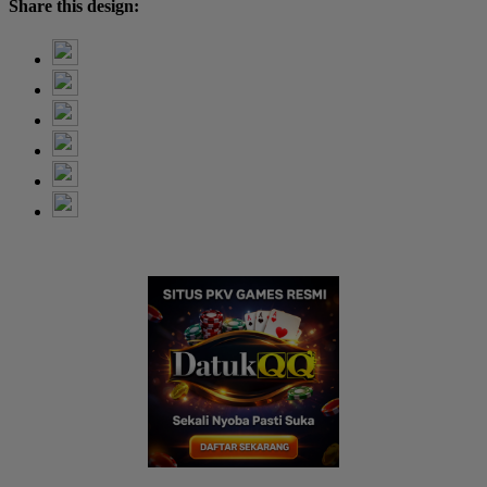
Share this design: