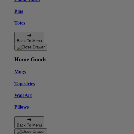
Pins
Totes
Back To Menu
Home Goods
Mugs
Tapestries
Wall Art
Pillows
Back To Menu