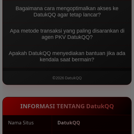
koneksi ke jalur terpendek. Ini meminimalisir ping
Benar sekali. Sebagai
situs pkv
resmi, kami
tinggi, memastikan kelancaran total saat Anda
Bagaimana cara mengoptimalkan akses ke
mengimplementasikan sistem deteksi otomatis
bermain
BandarQQ
maupun
DomainQQ
.
DatukQQ agar tetap lancar?
tingkat tinggi. Ini menjamin setiap putaran
DominoQQ
dan Bandar QQ berjalan murni Player
Pastikan Anda mengakses link alternatif resmi atau
vs Player, menjaga ekosistem tetap fair play.
Apa metode transaksi yang paling disarankan di
mengunduh aplikasi versi terbaru. Kosongkan
agen PKV DatukQQ?
cache perangkat Anda secara berkala agar
teknologi
server anti lag
bekerja maksimal untuk
Untuk menunjang kecepatan deposit dan withdraw
pengalaman bermain
BandarQQ
yang tanpa batas.
Apakah DatukQQ menyediakan bantuan jika ada
di
situs pkv
kami, sangat disarankan
kendala saat bermain?
menggunakan QRIS atau E-wallet (Dana/OVO).
Sistem otomatis DatukQQ akan memproses saldo
Tentu. Sebagai
Agen PKV DominoQQ & Bandar QQ
Anda dalam hitungan detik, sehingga Anda bisa
Terpercaya 2026
, tim Customer Service profesional
©2026 DatukQQ
langsung fokus ke meja
DomainQQ
.
kami siaga 24 jam nonstop via LiveChat untuk
memberikan solusi instan terkait pendaftaran,
login, atau hambatan teknis lainnya di ekosistem
PKV.
INFORMASI TENTANG DatukQQ
Nama Situs
DatukQQ