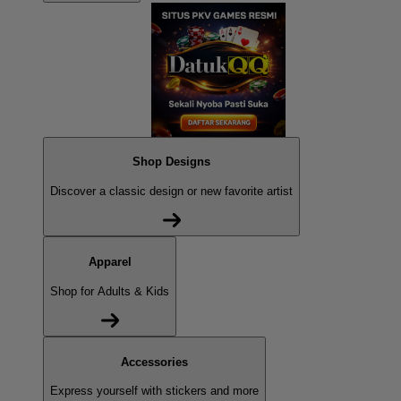
Shop Designs
Discover a classic design or new favorite artist
Apparel
Shop for Adults & Kids
Accessories
Express yourself with stickers and more