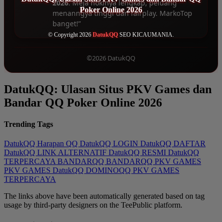
2026
. Meja hokinya lengkap, peluang
Poker Online 2026
menanngya tinggi dan fairplay. MarkoTop
banget!”
© Copyright 2026
DatukQQ
SEO KICAUMANIA.
©2026 DatukQQ
DatukQQ: Ulasan Situs PKV Games dan
Bandar QQ Poker Online 2026
Trending Tags
DatukQQ
Harapan QQ
DatukQQ LOGIN
DatukQQ DAFTAR
DatukQQ LINK ALTERNATIF
DatukQQ RESMI
DatukQQ
TERPERCAYA
BANDARQQ
BANDARQQ
PKV GAMES
PKV GAMES DatukQQ
DOMINOQQ
PKV GAMES
TERPERCAYA
The links above have been automatically generated based on tag
usage by third-party designers on the TeePublic platform.