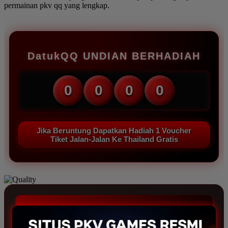
permainan pkv qq yang lengkap.
DatukQQ UNDIAN BERHADIAH
0
0
0
0
Jika Beruntung Dapatkan Hadiah 1 Voucher
Tiket Jalan-Jalan Ke Thailand Gratis
REVIEW MEMBERSHIP DatukQQ