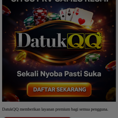
DatukQQ memberikan layanan premium bagi semua pengguna.