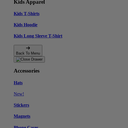
Kids Apparel
Kids T-Shirts
Kids Hoodie
Kids Long Sleeve T-Shirt
Back To Menu
Accessories
Hats
New!
Stickers
Magnets
Phone Cases