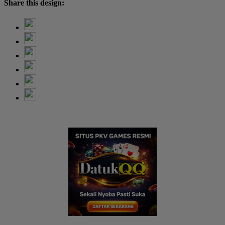
Share this design: