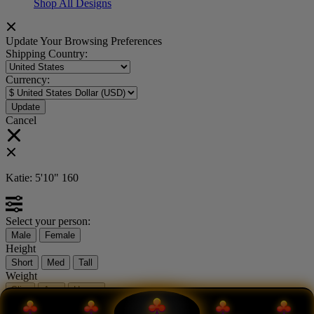
Shop All Designs
Update Your Browsing Preferences
Shipping Country:
Currency:
Cancel
Katie:
5'10"
160
Select your person:
Male
Female
Height
Short
Med
Tall
Weight
Slim
Avg
Heavy
View Size Chart