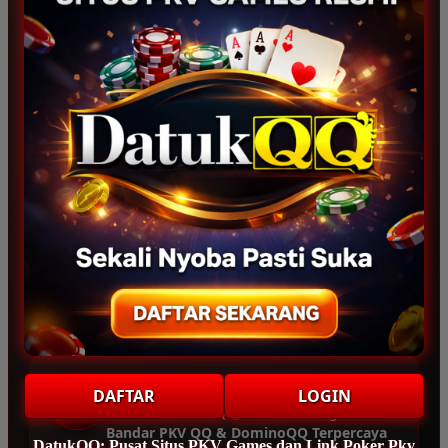
Suli_Bontot (Bali)
SB
“Sangat suka sama layanan pelanggan
situs pkv
ini. Sebagai penggemar
BandarQQ
dan
DomainQQ
lovers, saya
puas main di DatukQQ hingga saat ini.”
Nagita_Srey (Palembang)
NS
“Baru kali ini nemu yang pas, DatukQQ
memberikan bukti
meja hoki
paling gacor.
Main DominoQQ di mobile android sangat
lancar tanpa hambatan, bikin nyaman.”
Dedi_Egi (Bandung)
DAFTAR
LOGIN
DE
“Pantesan DatukQQ disebut sebagai
Bandar PKV QQ & DominoQQ Terpercaya
DatukQQ: Pusat Situs PKV Games dan Link Poker Pkv