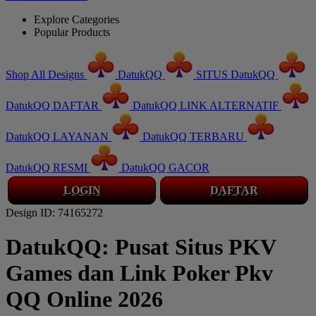
Explore Categories
Popular Products
Shop All Designs
DatukQQ
SITUS DatukQQ
DatukQQ DAFTAR
DatukQQ LINK ALTERNATIF
DatukQQ LAYANAN
DatukQQ TERBARU
DatukQQ RESMI
DatukQQ GACOR
LOGIN
DAFTAR
Design ID: 74165272
DatukQQ: Pusat Situs PKV
Games dan Link Poker Pkv
QQ Online 2026