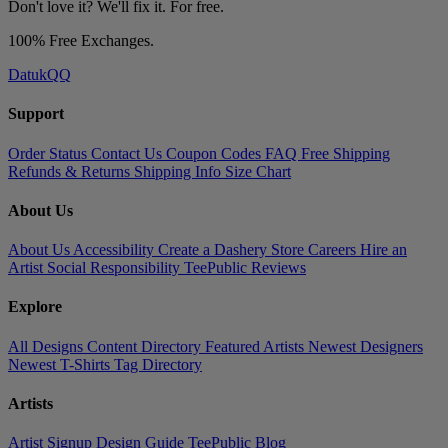
Don't love it? We'll fix it. For free.
100% Free Exchanges.
DatukQQ
Support
Order Status
Contact Us
Coupon Codes
FAQ
Free Shipping
Refunds & Returns
Shipping Info
Size Chart
About Us
About Us
Accessibility
Create a Dashery Store
Careers
Hire an
Artist
Social Responsibility
TeePublic Reviews
Explore
All Designs
Content Directory
Featured Artists
Newest Designers
Newest T-Shirts
Tag Directory
Artists
Artist Signup
Design Guide
TeePublic Blog