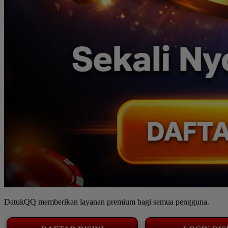
DatukQQ memberikan layanan premium bagi semua pengguna.