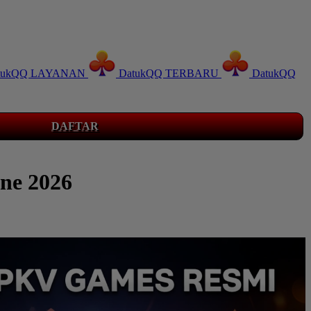
tukQQ LAYANAN
DatukQQ TERBARU
DatukQQ
DAFTAR
ne 2026