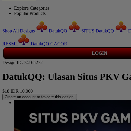
Explore Categories
Popular Products
Shop All Designs
DatukQQ
SITUS DatukQQ
D
RESMI
DatukQQ GACOR
LOGIN
Design ID: 74165272
DatukQQ: Ulasan Situs PKV G
$18
IDR 10.000
Create an account to favorite this design!