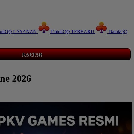
tukQQ LAYANAN
DatukQQ TERBARU
DatukQQ
DAFTAR
ne 2026