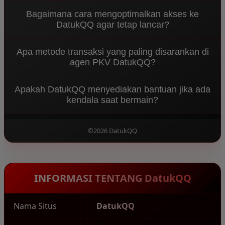
koneksi ke jalur terpendek. Ini meminimalisir ping
Benar sekali. Sebagai
situs pkv
resmi, kami
tinggi, memastikan kelancaran total saat Anda
Bagaimana cara mengoptimalkan akses ke
mengimplementasikan sistem deteksi otomatis
bermain
BandarQQ
maupun
DomainQQ
.
DatukQQ agar tetap lancar?
tingkat tinggi. Ini menjamin setiap putaran
DominoQQ
dan Bandar QQ berjalan murni Player
Pastikan Anda mengakses link alternatif resmi atau
vs Player, menjaga ekosistem tetap fair play.
Apa metode transaksi yang paling disarankan di
mengunduh aplikasi versi terbaru. Kosongkan
agen PKV DatukQQ?
cache perangkat Anda secara berkala agar
teknologi
server anti lag
bekerja maksimal untuk
Untuk menunjang kecepatan deposit dan withdraw
pengalaman bermain
BandarQQ
yang tanpa batas.
Apakah DatukQQ menyediakan bantuan jika ada
di
situs pkv
kami, sangat disarankan
kendala saat bermain?
menggunakan QRIS atau E-wallet (Dana/OVO).
Sistem otomatis DatukQQ akan memproses saldo
Tentu. Sebagai
Agen PKV DominoQQ & Bandar QQ
Anda dalam hitungan detik, sehingga Anda bisa
Terpercaya 2026
, tim Customer Service profesional
©2026 DatukQQ
langsung fokus ke meja
DomainQQ
.
kami siaga 24 jam nonstop via LiveChat untuk
memberikan solusi instan terkait pendaftaran,
login, atau hambatan teknis lainnya di ekosistem
PKV.
INFORMASI TENTANG DatukQQ
Nama Situs
DatukQQ