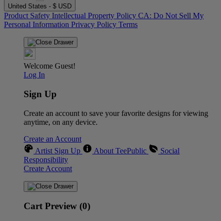
United States - $ USD
Product Safety
Intellectual Property Policy
CA: Do Not Sell My
Personal Information
Privacy Policy
Terms
Welcome Guest!
Log In
Sign Up
Create an account to save your favorite designs for viewing
anytime, on any device.
Create an Account
Artist Sign Up
About TeePublic
Social
Responsibility
Create Account
Cart Preview (0)