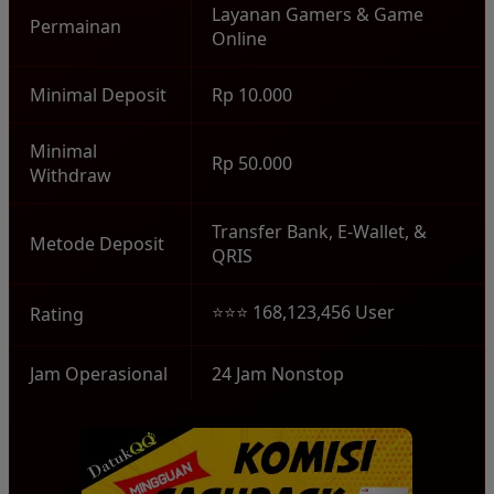
Layanan Gamers & Game
Permainan
Online
Minimal Deposit
Rp 10.000
Minimal
Rp 50.000
Withdraw
Transfer Bank, E-Wallet, &
Metode Deposit
QRIS
⭐⭐⭐ 168,123,456 User
Rating
Jam Operasional
24 Jam Nonstop