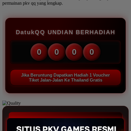
permainan pkv qq yang lengkap.
DatukQQ UNDIAN BERHADIAH
0
0
0
0
Jika Beruntung Dapatkan Hadiah 1 Voucher
Tiket Jalan-Jalan Ke Thailand Gratis
REVIEW MEMBERSHIP DatukQQ