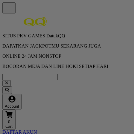
SITUS PKV GAMES DatukQQ
DAPATKAN JACKPOTMU SEKARANG JUGA
ONLINE 24 JAM NONSTOP
BOCORAN MEJA DAN LINE HOKI SETIAP HARI
Account
0
Cart
DAFTAR AKUN