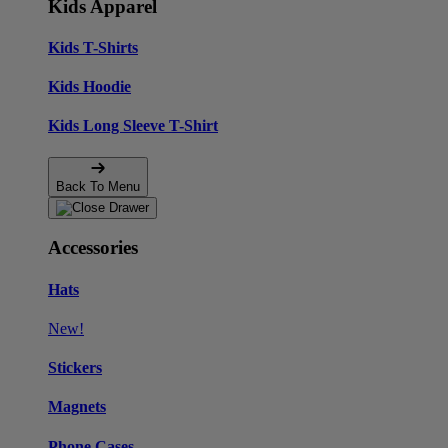
Kids Apparel
Kids T-Shirts
Kids Hoodie
Kids Long Sleeve T-Shirt
Back To Menu
Accessories
Hats
New!
Stickers
Magnets
Phone Cases