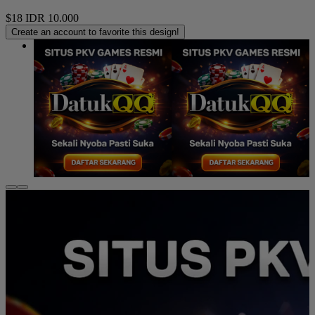
$18
IDR 10.000
Create an account to favorite this design!