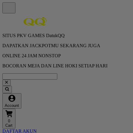
SITUS PKV GAMES DatukQQ
DAPATKAN JACKPOTMU SEKARANG JUGA
ONLINE 24 JAM NONSTOP
BOCORAN MEJA DAN LINE HOKI SETIAP HARI
Account
0
Cart
DAFTAR AKUN