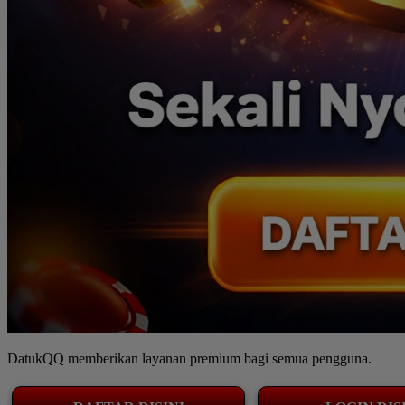
DatukQQ memberikan layanan premium bagi semua pengguna.